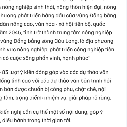
 nông nghiệp sinh thái, nông thôn hiện đại, nông
phương phát triển hàng đầu của vùng Đồng bằng
ân nâng cao, văn hóa - xã hội tiến bộ, quốc
ăm 2045, tỉnh trở thành trung tâm nông nghiệp
ủa vùng Đồng bằng sông Cửu Long, là địa phương
nh vực nông nghiệp, phát triển công nghiệp tiên
ân có cuộc sống phồn vinh, hạnh phúc"
có 83 lượt ý kiến đóng góp vào các dự thảo văn
đồng tình cao với các dự thảo văn bản trình hội
n bản được chuẩn bị công phu, chặt chẽ, nội
g tâm, trọng điểm; nhiệm vụ, giải pháp rõ ràng.
kiến nghị cần cụ thể một số nội dung, góp ý
 điều hành trong thời gian tới.