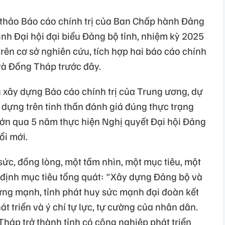
ự thảo Báo cáo chính trị của Ban Chấp hành Đảng
rình Đại hội đại biểu Đảng bộ tỉnh, nhiệm kỳ 2025
rên cơ sở nghiên cứu, tích hợp hai báo cáo chính
 và Đồng Tháp trước đây.
g xây dựng Báo cáo chính trị của Trung ương, dự
 dựng trên tinh thần đánh giá đúng thực trạng
lớn qua 5 năm thực hiện Nghị quyết Đại hội Đảng
ổi mới.
ức, đồng lòng, một tầm nhìn, một mục tiêu, một
 định mục tiêu tổng quát: "Xây dựng Đảng bộ và
vững mạnh, tỉnh phát huy sức mạnh đại đoàn kết
t triển và ý chí tự lực, tự cường của nhân dân.
áp trở thành tỉnh có công nghiệp phát triển