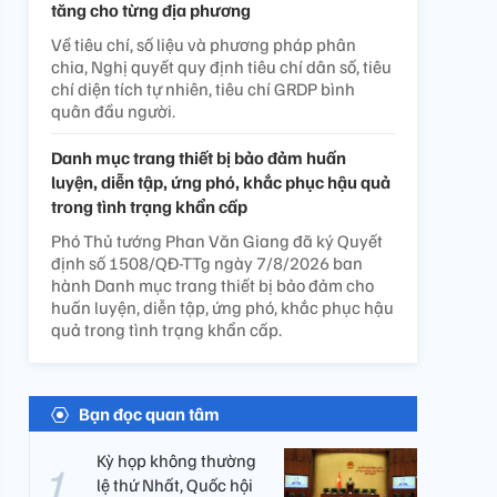
tăng cho từng địa phương
Về tiêu chí, số liệu và phương pháp phân
chia, Nghị quyết quy định tiêu chí dân số, tiêu
chí diện tích tự nhiên, tiêu chí GRDP bình
quân đầu người.
Danh mục trang thiết bị bảo đảm huấn
luyện, diễn tập, ứng phó, khắc phục hậu quả
trong tình trạng khẩn cấp
Phó Thủ tướng Phan Văn Giang đã ký Quyết
định số 1508/QĐ-TTg ngày 7/8/2026 ban
hành Danh mục trang thiết bị bảo đảm cho
huấn luyện, diễn tập, ứng phó, khắc phục hậu
quả trong tình trạng khẩn cấp.
Bạn đọc quan tâm
Kỳ họp không thường
lệ thứ Nhất, Quốc hội