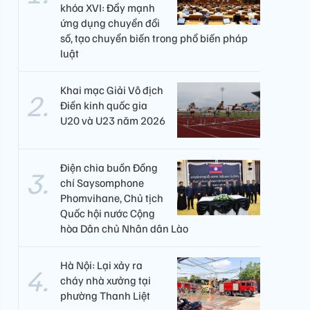
khóa XVI: Đẩy mạnh
ứng dụng chuyển đổi
số, tạo chuyển biến trong phổ biến pháp
luật
Khai mạc Giải Vô địch
Điền kinh quốc gia
U20 và U23 năm 2026
Điện chia buồn Đồng
chí Saysomphone
Phomvihane, Chủ tịch
Quốc hội nước Cộng
hòa Dân chủ Nhân dân Lào
Hà Nội: Lại xảy ra
cháy nhà xưởng tại
phường Thanh Liệt