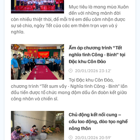
Mục tiêu là mang mùa Xuân
đến với những mảnh đời
còn nhiều thiệt thòi, để mỗi trẻ em đều cảm nhận được
sự sẻ chia, ngày Tết của các em thêm trọn vẹn và ý
nghĩa.
Ấm áp chương trình “Tết
nghĩa tình Công - Binh” tại
Đặc khu Côn Đảo
20/01/2026 23:12’
Tại Đặc khu Côn Đảo,
chương trình “Tết sum vầy - Nghĩa tình Công - Binh” lần
đầu tiền được tổ chức mang đậm dấu ấn đoàn kết giữa
công nhân và chiến sĩ.
Chủ động kết nối cung –
cầu lao động, đào tạo nghề
nông thôn
20/01/2026 20:59’