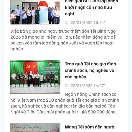
biên giới Bù Gia Mập phấn
khởi nhận căn nhà hữu
nghị
23/01/2026 15:34’
Việc bàn giao nhà ngay trước thềm đón Tết Bính Ngọ
2026 đã mang lại niềm vui lớn, tiếp thêm động lực để
bà con yên tâm lao động, sản xuất và vươn lên thoát
nghèo.
Trao quà Tết cho gia đình
chính sách, hộ nghèo và
cận nghèo
23/01/2026 14:57’
Ngân hàng Chính sách xã
hội Việt Nam trao 200 phần quà Tết cho gia đình chính
sách, hộ nghèo và cận nghèo trên địa bàn hai xã Tập
Ngãi và Tiểu Cần, mỗi phần quà trị giá 800.000 đồng.
Mang Tết sớm đến người