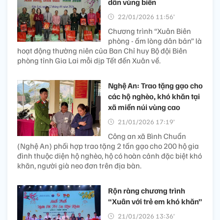
dân vùng biên
22/01/2026 11:56’
Chương trình “Xuân Biên
phòng - ấm lòng dân bản” là
hoạt động thường niên của Ban Chỉ huy Bộ đội Biên
phòng tỉnh Gia Lai mỗi dịp Tết đến Xuân về.
Nghệ An: Trao tặng gạo cho
các hộ nghèo, khó khăn tại
xã miền núi vùng cao
21/01/2026 17:19’
Công an xã Bình Chuẩn
(Nghệ An) phối hợp trao tặng 2 tấn gạo cho 200 hộ gia
đình thuộc diện hộ nghèo, hộ có hoàn cảnh đặc biệt khó
khăn, người già neo đơn trên địa bàn.
Rộn ràng chương trình
“Xuân với trẻ em khó khăn”
21/01/2026 13:36’