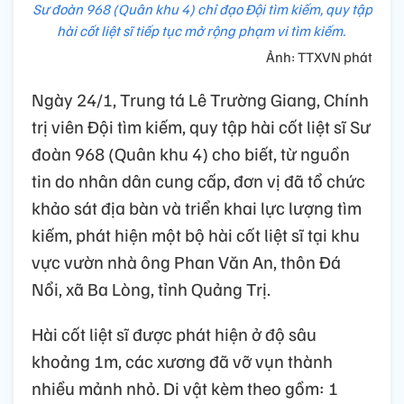
Sư đoàn 968 (Quân khu 4) chỉ đạo Đội tìm kiếm, quy tập
hài cốt liệt sĩ tiếp tục mở rộng phạm vi tìm kiếm.
Ảnh: TTXVN phát
Ngày 24/1, Trung tá Lê Trường Giang, Chính
trị viên Đội tìm kiếm, quy tập hài cốt liệt sĩ Sư
đoàn 968 (Quân khu 4) cho biết, từ nguồn
tin do nhân dân cung cấp, đơn vị đã tổ chức
khảo sát địa bàn và triển khai lực lượng tìm
kiếm, phát hiện một bộ hài cốt liệt sĩ tại khu
vực vườn nhà ông Phan Văn An, thôn Đá
Nổi, xã Ba Lòng, tỉnh Quảng Trị.
Hài cốt liệt sĩ được phát hiện ở độ sâu
khoảng 1m, các xương đã vỡ vụn thành
nhiều mảnh nhỏ. Di vật kèm theo gồm: 1