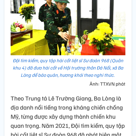
Đội tìm kiếm, quy tập hài cốt liệt sĩ Sư đoàn 968 (Quân
khu 4) đã đưa hài cốt về Hội trường thôn Đá Nổi, xã Ba
Lòng để bảo quản, hương khói theo nghi thức.
Ảnh: TTXVN phát
Theo Trung tá Lê Trường Giang, Ba Lòng là
địa danh nổi tiếng trong kháng chiến chống
Mỹ, từng được xây dựng thành chiến khu
quan trọng. Năm 2021, Đội tìm kiếm, quy tập
hài cốt liệt sĩ Sư đoàn 968 đã phát hiện một