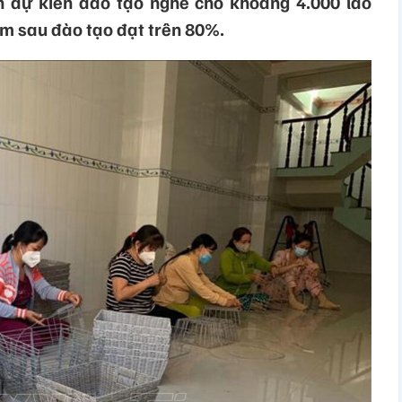
h dự kiến đào tạo nghề cho khoảng 4.000 lao
làm sau đào tạo đạt trên 80%.