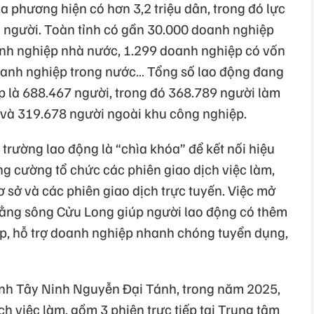
ịa phương hiện có hơn 3,2 triệu dân, trong đó lực
u người. Toàn tỉnh có gần 30.000 doanh nghiệp
nh nghiệp nhà nước, 1.299 doanh nghiệp có vốn
oanh nghiệp trong nước… Tổng số lao động đang
p là 688.467 người, trong đó 368.789 người làm
 và 319.678 người ngoài khu công nghiệp.
 trường lao động là “chìa khóa” để kết nối hiệu
ng cường tổ chức các phiên giao dịch việc làm,
ơ sở và các phiên giao dịch trực tuyến. Việc mở
 bằng sông Cửu Long giúp người lao động có thêm
ợp, hỗ trợ doanh nghiệp nhanh chóng tuyển dụng,
ỉnh Tây Ninh Nguyễn Đại Tánh, trong năm 2025,
ch việc làm, gồm 3 phiên trực tiếp tại Trung tâm