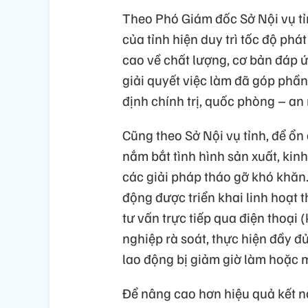
Theo Phó Giám đốc Sở Nội vụ t
của tỉnh hiện duy trì tốc độ phá
cao về chất lượng, cơ bản đáp ứn
giải quyết việc làm đã góp phần
định chính trị, quốc phòng – an
Cũng theo Sở Nội vụ tỉnh, để ổn 
nắm bắt tình hình sản xuất, ki
các giải pháp tháo gỡ khó khăn.
động được triển khai linh hoạt
tư vấn trực tiếp qua điện thoại
nghiệp rà soát, thực hiện đầy đ
lao động bị giảm giờ làm hoặc 
Để nâng cao hơn hiệu quả kết nố