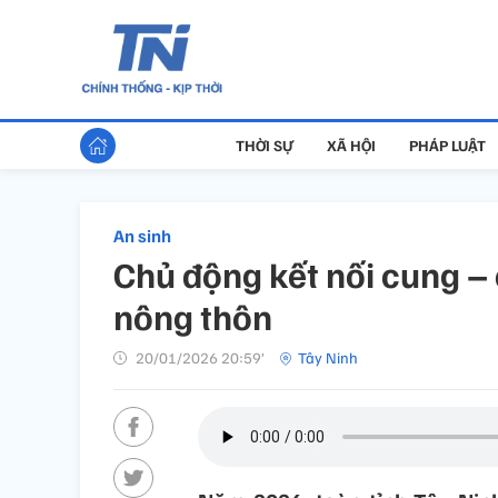
THỜI SỰ
XÃ HỘI
PHÁP LUẬT
An sinh
Chủ động kết nối cung –
nông thôn
20/01/2026 20:59’
Tây Ninh