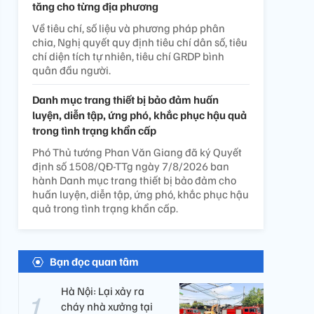
tăng cho từng địa phương
Về tiêu chí, số liệu và phương pháp phân
chia, Nghị quyết quy định tiêu chí dân số, tiêu
chí diện tích tự nhiên, tiêu chí GRDP bình
quân đầu người.
Danh mục trang thiết bị bảo đảm huấn
luyện, diễn tập, ứng phó, khắc phục hậu quả
trong tình trạng khẩn cấp
Phó Thủ tướng Phan Văn Giang đã ký Quyết
định số 1508/QĐ-TTg ngày 7/8/2026 ban
hành Danh mục trang thiết bị bảo đảm cho
huấn luyện, diễn tập, ứng phó, khắc phục hậu
quả trong tình trạng khẩn cấp.
Bạn đọc quan tâm
Hà Nội: Lại xảy ra
cháy nhà xưởng tại