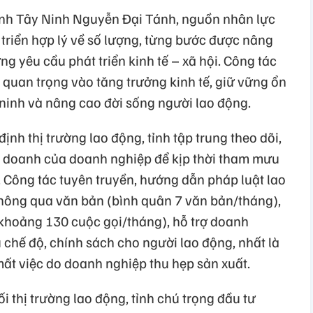
ỉnh Tây Ninh Nguyễn Đại Tánh, nguồn nhân lực
t triển hợp lý về số lượng, từng bước được nâng
g yêu cầu phát triển kinh tế – xã hội. Công tác
 quan trọng vào tăng trưởng kinh tế, giữ vững ổn
 ninh và nâng cao đời sống người lao động.
định thị trường lao động, tỉnh tập trung theo dõi,
nh doanh của doanh nghiệp để kịp thời tham mưu
 Công tác tuyên truyền, hướng dẫn pháp luật lao
 thông qua văn bản (bình quân 7 văn bản/tháng),
 (khoảng 130 cuộc gọi/tháng), hỗ trợ doanh
ủ chế độ, chính sách cho người lao động, nhất là
mất việc do doanh nghiệp thu hẹp sản xuất.
i thị trường lao động, tỉnh chú trọng đầu tư