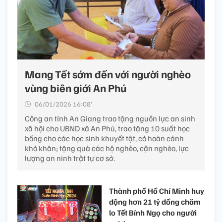
Mang Tết sớm đến với người nghèo
vùng biên giới An Phú
06/01/2026 16:08’
Công an tỉnh An Giang trao tặng nguồn lực an sinh
xã hội cho UBND xã An Phú, trao tặng 10 suất học
bổng cho các học sinh khuyết tật, có hoàn cảnh
khó khăn; tặng quà các hộ nghèo, cận nghèo, lực
lượng an ninh trật tự cơ sở.
Thành phố Hồ Chí Minh huy
động hơn 21 tỷ đồng chăm
lo Tết Bính Ngọ cho người