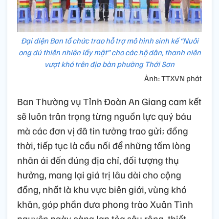
Đại diện Ban tổ chức trao hỗ trợ mô hình sinh kế “Nuôi
ong dú thiên nhiên lấy mật” cho các hộ dân, thanh niên
vượt khó trên địa bàn phường Thới Sơn
Ảnh: TTXVN phát
Ban Thường vụ Tỉnh Đoàn An Giang cam kết
sẽ luôn trân trọng từng nguồn lực quý báu
mà các đơn vị đã tin tưởng trao gửi; đồng
thời, tiếp tục là cầu nối để những tấm lòng
nhân ái đến đúng địa chỉ, đối tượng thụ
hưởng, mang lại giá trị lâu dài cho cộng
đồng, nhất là khu vực biên giới, vùng khó
khăn, góp phần đưa phong trào Xuân Tình
nguyện ngày càng lan tỏa sâu rộng, thiết