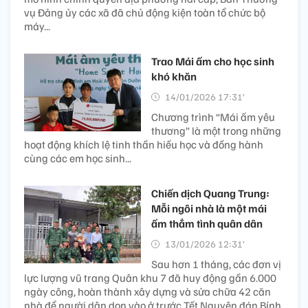
vụ Đảng ủy các xã đã chủ động kiện toàn tổ chức bộ
máy...
Trao Mái ấm cho học sinh
khó khăn
14/01/2026 17:31’
Chương trình “Mái ấm yêu
thương” là một trong những
hoạt động khích lệ tinh thần hiếu học và đồng hành
cùng các em học sinh...
Chiến dịch Quang Trung:
Mỗi ngôi nhà là một mái
ấm thắm tình quân dân
13/01/2026 12:31’
Sau hơn 1 tháng, các đơn vị
lực lượng vũ trang Quân khu 7 đã huy động gần 6.000
ngày công, hoàn thành xây dựng và sửa chữa 42 căn
nhà để người dân dọn vào ở trước Tết Nguyên đán Bính