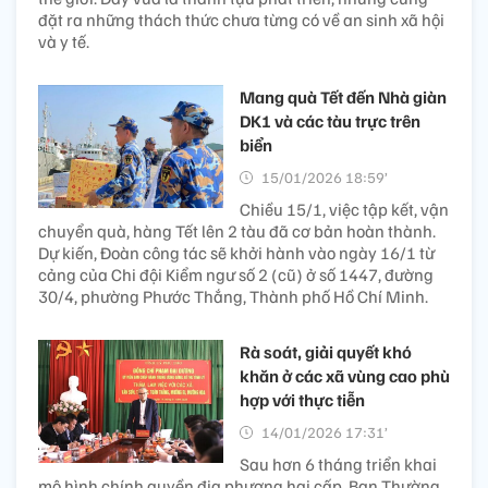
đặt ra những thách thức chưa từng có về an sinh xã hội
và y tế.
Mang quà Tết đến Nhà giàn
DK1 và các tàu trực trên
biển
15/01/2026 18:59’
Chiều 15/1, việc tập kết, vận
chuyển quà, hàng Tết lên 2 tàu đã cơ bản hoàn thành.
Dự kiến, Đoàn công tác sẽ khởi hành vào ngày 16/1 từ
cảng của Chi đội Kiểm ngư số 2 (cũ) ở số 1447, đường
30/4, phường Phước Thắng, Thành phố Hồ Chí Minh.
Rà soát, giải quyết khó
khăn ở các xã vùng cao phù
hợp với thực tiễn
14/01/2026 17:31’
Sau hơn 6 tháng triển khai
mô hình chính quyền địa phương hai cấp, Ban Thường