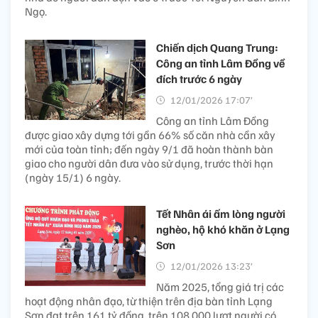
Ngọ.
Chiến dịch Quang Trung:
Công an tỉnh Lâm Đồng về
đích trước 6 ngày
12/01/2026 17:07’
Công an tỉnh Lâm Đồng
được giao xây dựng tới gần 66% số căn nhà cần xây
mới của toàn tỉnh; đến ngày 9/1 đã hoàn thành bàn
giao cho người dân đưa vào sử dụng, trước thời hạn
(ngày 15/1) 6 ngày.
Tết Nhân ái ấm lòng người
nghèo, hộ khó khăn ở Lạng
Sơn
12/01/2026 13:23’
Năm 2025, tổng giá trị các
hoạt động nhân đạo, từ thiện trên địa bàn tỉnh Lạng
Sơn đạt trên 161 tỷ đồng, trên 108.000 lượt người có