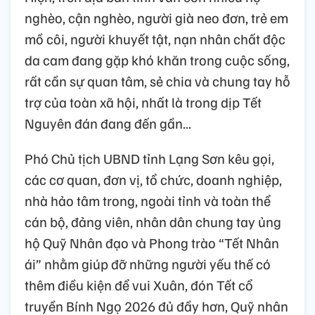
nghèo, cận nghèo, người già neo đơn, trẻ em
mồ côi, người khuyết tật, nạn nhân chất độc
da cam đang gặp khó khăn trong cuộc sống,
rất cần sự quan tâm, sẻ chia và chung tay hỗ
trợ của toàn xã hội, nhất là trong dịp Tết
Nguyên đán đang đến gần...
Phó Chủ tịch UBND tỉnh Lạng Sơn kêu gọi,
các cơ quan, đơn vị, tổ chức, doanh nghiệp,
nhà hảo tâm trong, ngoài tỉnh và toàn thể
cán bộ, đảng viên, nhân dân chung tay ủng
hộ Quỹ Nhân đạo và Phong trào “Tết Nhân
ái” nhằm giúp đỡ những người yếu thế có
thêm điều kiện để vui Xuân, đón Tết cổ
truyền Bính Ngọ 2026 đủ đầy hơn, Quỹ nhân