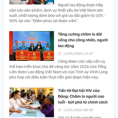
Người lao động được tiếp
cận các sản phẩm, dịch vụ thiết yếu do Việt Nam sản
xuất, chất lượng đảm bảo với giá ưu đãi giảm từ 10% -
50% tại các "Điểm phúc lợi đoàn viên”.
Tăng cường chăm lo đời
sống cho công nhân, người
lao động
11/01/2026 13:37’
Công đoàn các cấp cần cụ
thể hóa triển khai chủ đề công tác năm 2026 của Tổng
Liên đoàn Lao động Việt Nam và của Tỉnh ủy Vĩnh Long
phù hợp với điều kiện thực tiễn giai đoạn hiện nay.
Tiến tới Đại hội XIV của
Đảng: Chăm lo người cao
tuổi - bứt phá từ chính sách
11/01/2026 08:30’
Với 16,5 triệu người cao