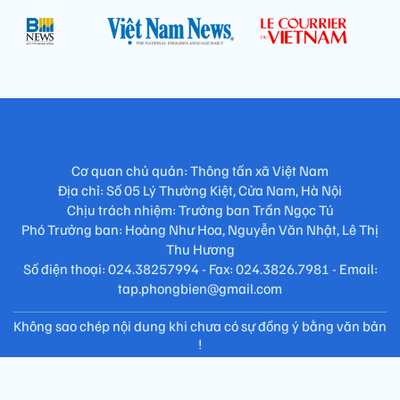
Cơ quan chủ quản: Thông tấn xã Việt Nam
Địa chỉ: Số 05 Lý Thường Kiệt, Cửa Nam, Hà Nội
Chịu trách nhiệm: Trưởng ban Trần Ngọc Tú
Phó Trưởng ban: Hoàng Như Hoa, Nguyễn Văn Nhật, Lê Thị
Thu Hương
Số điện thoại: 024.38257994 - Fax: 024.3826.7981 - Email:
tap.phongbien@gmail.com