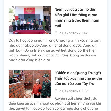
Niềm vui của các hộ dân
biên giới Lâm Đồng được
nhận nhà trước thềm năm
mới
31/12/2025 20:14’
Đây là hoạt động nằm trong Chương trình xóa nhà tạm,
nhà dột nát, do Bộ Công an phát động, được Công an
tỉnh Lâm Đồng triển khai quyết liệt, đồng bộ, thể hiện
trách nhiệm, tình cảm của lực lượng Công an đối với
nhân dân vùng biên giới.
“Chiến dịch Quang Trung”:
Thần tốc xây nhà cho người
dân nơi rẻo cao Tây Trà
31/12/2025 10:52’
Xuyên suốt chiến dịch, dù
điều kiện ăn ở, sinh hoạt có phần bất tiện nhưng với khí
thế, quyết tâm cao độ, toàn đội đã hiệp đồng chặt chẽ