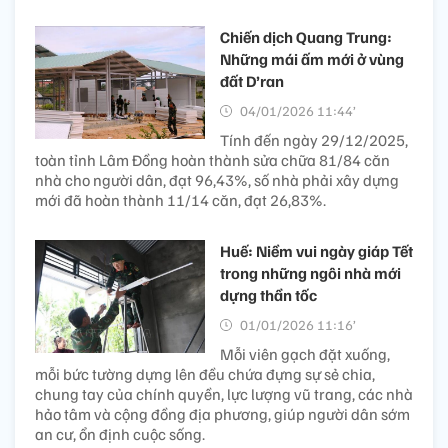
Chiến dịch Quang Trung:
Những mái ấm mới ở vùng
đất D’ran
04/01/2026 11:44’
Tính đến ngày 29/12/2025,
toàn tỉnh Lâm Đồng hoàn thành sửa chữa 81/84 căn
nhà cho người dân, đạt 96,43%, số nhà phải xây dựng
mới đã hoàn thành 11/14 căn, đạt 26,83%.
Huế: Niềm vui ngày giáp Tết
trong những ngôi nhà mới
dựng thần tốc
01/01/2026 11:16’
Mỗi viên gạch đặt xuống,
mỗi bức tường dựng lên đều chứa đựng sự sẻ chia,
chung tay của chính quyền, lực lượng vũ trang, các nhà
hảo tâm và cộng đồng địa phương, giúp người dân sớm
an cư, ổn định cuộc sống.