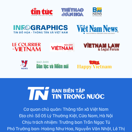
Cơ quan chủ quản: Thông tấn xã Việt Nam
Địa chỉ: Số 05 Lý Thường Kiệt, Cửa Nam, Hà Nội
Chịu trách nhiệm: Trưởng ban Trần Ngọc Tú
Phó Trưởng ban: Hoàng Như Hoa, Nguyễn Văn Nhật, Lê Thị