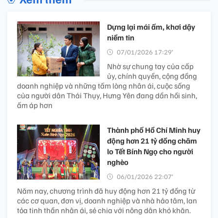
Dựng lại mái ấm, khơi dậy
niềm tin
07/01/2026 17:29’
Nhờ sự chung tay của cấp
ủy, chính quyền, cộng đồng
doanh nghiệp và những tấm lòng nhân ái, cuộc sống
của người dân Thái Thụy, Hưng Yên đang dần hồi sinh,
ấm áp hơn
Thành phố Hồ Chí Minh huy
động hơn 21 tỷ đồng chăm
lo Tết Bính Ngọ cho người
nghèo
06/01/2026 22:07’
Năm nay, chương trình đã huy động hơn 21 tỷ đồng từ
các cơ quan, đơn vị, doanh nghiệp và nhà hảo tâm, lan
tỏa tinh thần nhân ái, sẻ chia với nông dân khó khăn.