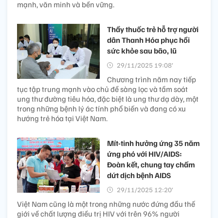
mạnh, văn minh và bền vững.
Thầy thuốc trẻ hỗ trợ người
dân Thanh Hóa phục hồi
sức khỏe sau bão, lũ
29/11/2025 19:08’
Chương trình năm nay tiếp
tục tập trung mạnh vào chủ đề sàng lọc và tầm soát
ung thư đường tiêu hóa, đặc biệt là ung thư dạ dày, một
trong những bệnh lý ác tính phổ biến và đang có xu
hướng trẻ hóa tại Việt Nam.
Mít-tinh hưởng ứng 35 năm
ứng phó với HIV/AIDS:
Đoàn kết, chung tay chấm
dứt dịch bệnh AIDS
29/11/2025 12:20’
Việt Nam cũng là một trong những nước đứng đầu thế
giới về chất lượng điều trị HIV với trên 96% người