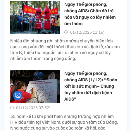
Ngày Thế giới phòng,
chống AIDS: Chặn đà trẻ
hóa và nguy cơ lây nhiễm
âm thầm
01/12/2025 11:16’
Nhiều địa phương ghi nhận những chuyển biến tích
cực, song vẫn đối mặt thách thức lớn về dịch tễ, rào cản
tâm lý, thiếu hụt nguồn lực tài chính và nguy cơ lây
nhiễm âm thầm trong cộng đồng.
Ngày Thế giới phòng,
chống AIDS (1/12): “Đoàn
kết là sức mạnh– Chung
tay chấm dứt dịch bệnh
AIDS”
01/12/2025 07:52’
35 năm kể từ khi phát hiện những trường hợp nhiễm
HIV đầu tiên tại Việt Nam, dưới sự quan tâm của Đảng,
Nhà nước cùng sự vào cuộc của toàn xã hội, các