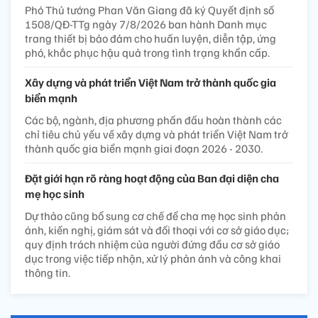
Phó Thủ tướng Phan Văn Giang đã ký Quyết định số
1508/QĐ-TTg ngày 7/8/2026 ban hành Danh mục
trang thiết bị bảo đảm cho huấn luyện, diễn tập, ứng
phó, khắc phục hậu quả trong tình trạng khẩn cấp.
Xây dựng và phát triển Việt Nam trở thành quốc gia
biển mạnh
Các bộ, ngành, địa phương phấn đấu hoàn thành các
chỉ tiêu chủ yếu về xây dựng và phát triển Việt Nam trở
thành quốc gia biển mạnh giai đoạn 2026 - 2030.
Đặt giới hạn rõ ràng hoạt động của Ban đại diện cha
mẹ học sinh
Dự thảo cũng bổ sung cơ chế để cha mẹ học sinh phản
ánh, kiến nghị, giám sát và đối thoại với cơ sở giáo dục;
quy định trách nhiệm của người đứng đầu cơ sở giáo
dục trong việc tiếp nhận, xử lý phản ánh và công khai
thông tin.