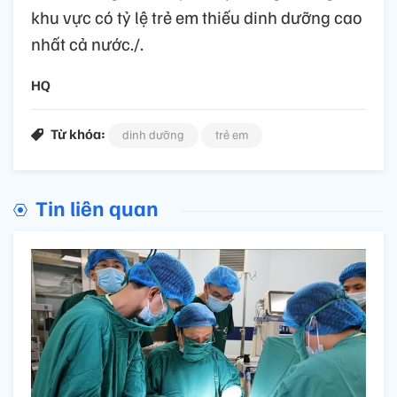
khu vực có tỷ lệ trẻ em thiếu dinh dưỡng cao
nhất cả nước./.
HQ
Từ khóa:
dinh dưỡng
trẻ em
Tin liên quan