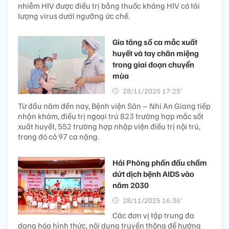
nhiễm HIV được điều trị bằng thuốc kháng HIV có tải
lượng virus dưới ngưỡng ức chế.
Gia tăng số ca mắc xuất
huyết và tay chân miệng
trong giai đoạn chuyển
mùa
28/11/2025 17:25’
Từ đầu năm đến nay, Bệnh viện Sản – Nhi An Giang tiếp
nhận khám, điều trị ngoại trú 823 trường hợp mắc sốt
xuất huyết, 552 trường hợp nhập viện điều trị nội trú,
trong đó có 97 ca nặng.
Hải Phòng phấn đấu chấm
dứt dịch bệnh AIDS vào
năm 2030
28/11/2025 16:36’
Các đơn vị tập trung đa
dạng hóa hình thức, nội dung truyền thông để hướng