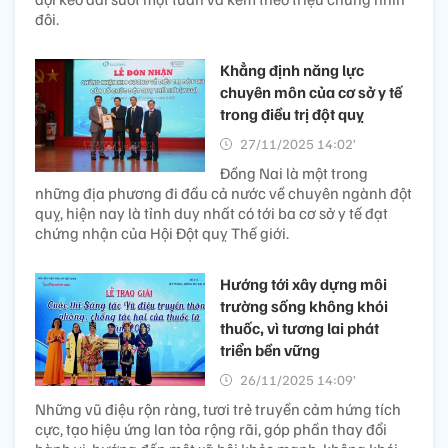
đôi.
Khẳng định năng lực
chuyên môn của cơ sở y tế
trong điều trị đột quỵ
27/11/2025 14:02’
Đồng Nai là một trong
những địa phương đi đầu cả nước về chuyên ngành đột
quỵ, hiện nay là tỉnh duy nhất có tới ba cơ sở y tế đạt
chứng nhận của Hội Đột quỵ Thế giới.
Hướng tới xây dựng môi
trường sống không khói
thuốc, vì tương lai phát
triển bền vững
26/11/2025 14:09’
Những vũ điệu rộn ràng, tươi trẻ truyền cảm hứng tích
cực, tạo hiệu ứng lan tỏa rộng rãi, góp phần thay đổi