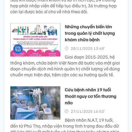
hợp phải nhập viện để tiếp tục điều trị, 36 trường hợp
còn lại được bác sĩ cho về nhà theo dõi.
Những chuyển biến lớn
trong quản lý chất lượng
khám chữa bệnh
28/11/2025 13:48’
Giai đoạn 2015-2025, hệ
thống khám, chữa bệnh Việt Nam đã bước vào một giai
đoạn chuyển dịch mô hình quản trị chất lượng về đúng
chuẩn mực hiện đại, tiệm cận các xu hướng quốc tế.
Cứu bệnh nhân 19 tuổi
thoát nguy cơ tổn thương
não
27/11/2025 16:53’
Bệnh nhân N.A.T, 19 tuổi,
đến từ Phú Thọ, nhập viện trong tình trạng đau đầu dữ
dội kéo dài suốt một tuần và kèm theo triệu chứng nhìn