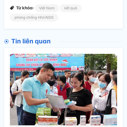
Từ khóa:
Việt Nam
kết quả
phòng chống HIV/AIDS
Tin liên quan