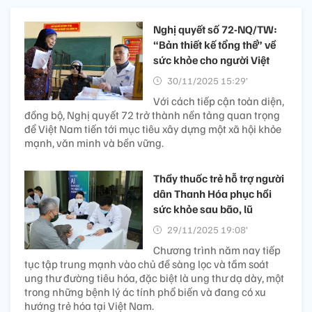
Nghị quyết số 72-NQ/TW:
“Bản thiết kế tổng thể” về
sức khỏe cho người Việt
30/11/2025 15:29’
Với cách tiếp cận toàn diện,
đồng bộ, Nghị quyết 72 trở thành nền tảng quan trọng
để Việt Nam tiến tới mục tiêu xây dựng một xã hội khỏe
mạnh, văn minh và bền vững.
Thầy thuốc trẻ hỗ trợ người
dân Thanh Hóa phục hồi
sức khỏe sau bão, lũ
29/11/2025 19:08’
Chương trình năm nay tiếp
tục tập trung mạnh vào chủ đề sàng lọc và tầm soát
ung thư đường tiêu hóa, đặc biệt là ung thư dạ dày, một
trong những bệnh lý ác tính phổ biến và đang có xu
hướng trẻ hóa tại Việt Nam.