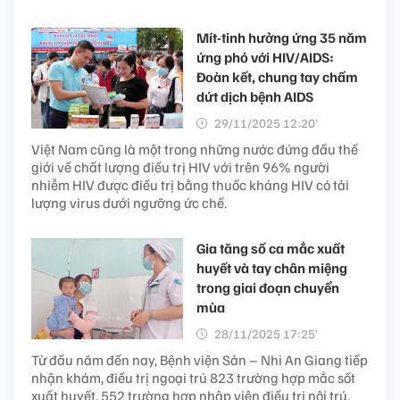
Mít-tinh hưởng ứng 35 năm
ứng phó với HIV/AIDS:
Đoàn kết, chung tay chấm
dứt dịch bệnh AIDS
29/11/2025 12:20’
Việt Nam cũng là một trong những nước đứng đầu thế
giới về chất lượng điều trị HIV với trên 96% người
nhiễm HIV được điều trị bằng thuốc kháng HIV có tải
lượng virus dưới ngưỡng ức chế.
Gia tăng số ca mắc xuất
huyết và tay chân miệng
trong giai đoạn chuyển
mùa
28/11/2025 17:25’
Từ đầu năm đến nay, Bệnh viện Sản – Nhi An Giang tiếp
nhận khám, điều trị ngoại trú 823 trường hợp mắc sốt
xuất huyết, 552 trường hợp nhập viện điều trị nội trú,