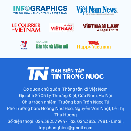
Cơ quan chủ quản: Thông tấn xã Việt Nam
Địa chỉ: Số 05 Lý Thường Kiệt, Cửa Nam, Hà Nội
Chịu trách nhiệm: Trưởng ban Trần Ngọc Tú
Phó Trưởng ban: Hoàng Như Hoa, Nguyễn Văn Nhật, Lê Thị
Thu Hương
Số điện thoại: 024.38257994 - Fax: 024.3826.7981 - Email:
tap.phongbien@gmail.com