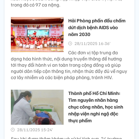
trong đó có 97 ca nặng.
Hải Phòng phấn đấu chấm
dứt dịch bệnh AIDS vào
năm 2030
28/11/2025 16:36’
Các đơn vị tập trung đa
dạng hóa hình thức, nội dung truyền thông để hướng
tới thay đổi hành vi an toàn trong cộng đồng và giúp
người dân tiếp cận thông tin, nhận thức đầy đủ về nguy
cơ lây nhiễm và các biện pháp phòng, tránh HIV.
Thành phố Hồ Chí Minh:
Tìm nguyên nhân hàng
chục công nhân, học sinh
nhập viện nghi ngộ độc
thực phẩm
28/11/2025 15:24’
Sau khi được thăm khám và xử trí tích cực, 24 trường