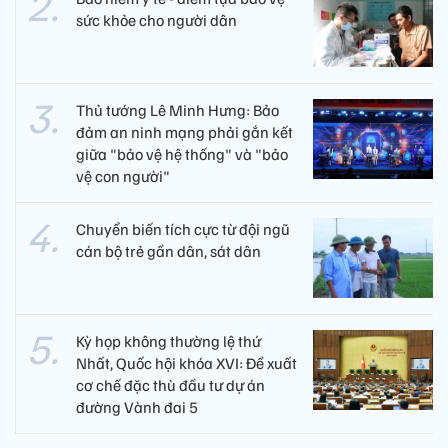
sức khỏe cho người dân
Thủ tướng Lê Minh Hưng: Bảo
đảm an ninh mạng phải gắn kết
giữa "bảo vệ hệ thống" và "bảo
vệ con người"
Chuyển biến tích cực từ đội ngũ
cán bộ trẻ gần dân, sát dân
Kỳ họp không thường lệ thứ
Nhất, Quốc hội khóa XVI: Đề xuất
cơ chế đặc thù đầu tư dự án
đường Vành đai 5