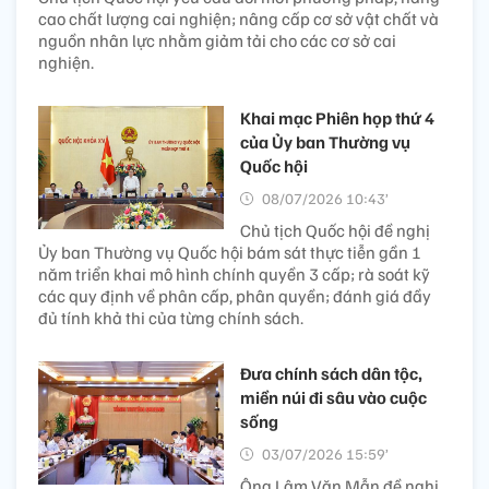
cao chất lượng cai nghiện; nâng cấp cơ sở vật chất và
nguồn nhân lực nhằm giảm tải cho các cơ sở cai
nghiện.
Khai mạc Phiên họp thứ 4
của Ủy ban Thường vụ
Quốc hội
08/07/2026 10:43’
Chủ tịch Quốc hội đề nghị
Ủy ban Thường vụ Quốc hội bám sát thực tiễn gần 1
năm triển khai mô hình chính quyền 3 cấp; rà soát kỹ
các quy định về phân cấp, phân quyền; đánh giá đầy
đủ tính khả thi của từng chính sách.
Đưa chính sách dân tộc,
miền núi đi sâu vào cuộc
sống
03/07/2026 15:59’
Ông Lâm Văn Mẫn đề nghị