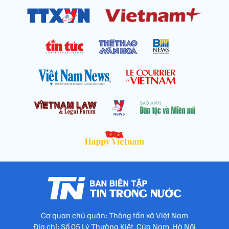
Cơ quan chủ quản: Thông tấn xã Việt Nam
Địa chỉ: Số 05 Lý Thường Kiệt, Cửa Nam, Hà Nội