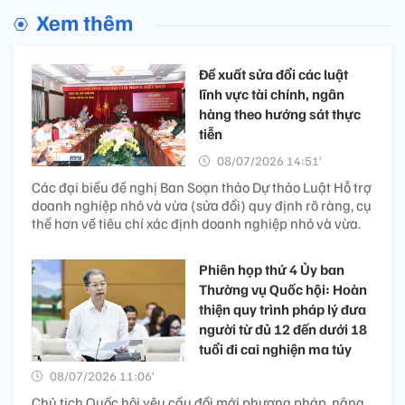
Xem thêm
Đề xuất sửa đổi các luật
lĩnh vực tài chính, ngân
hàng theo hướng sát thực
tiễn
08/07/2026 14:51’
Các đại biểu đề nghị Ban Soạn thảo Dự thảo Luật Hỗ trợ
doanh nghiệp nhỏ và vừa (sửa đổi) quy định rõ ràng, cụ
thể hơn về tiêu chí xác định doanh nghiệp nhỏ và vừa.
Phiên họp thứ 4 Ủy ban
Thường vụ Quốc hội: Hoàn
thiện quy trình pháp lý đưa
người từ đủ 12 đến dưới 18
tuổi đi cai nghiện ma túy
08/07/2026 11:06’
Chủ tịch Quốc hội yêu cầu đổi mới phương pháp, nâng