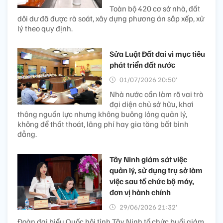
Toàn bộ 420 cơ sở nhà, đất
dôi dư đã được rà soát, xây dựng phương án sắp xếp, xử
lý theo quy định.
Sửa Luật Đất đai vì mục tiêu
phát triển đất nước
01/07/2026 20:50’
Nhà nước cần làm rõ vai trò
đại diện chủ sở hữu, khơi
thông nguồn lực nhưng không buông lỏng quản lý,
không để thất thoát, lãng phí hay gia tăng bất bình
đẳng.
Tây Ninh giám sát việc
quản lý, sử dụng trụ sở làm
việc sau tổ chức bộ máy,
đơn vị hành chính
29/06/2026 21:32’
Đoàn đại biểu Quốc hội tỉnh Tây Ninh tổ chức buổi giám