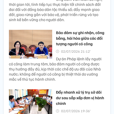
thời gian tới, tỉnh tiếp tục thực hiện tốt chính sách đất
đai đối với đồng bào dân tộc thiểu số; đẩy mạnh giao
đất, giao rừng gắn với bảo vệ, phát triển rừng và tạo
sinh kế bền vững cho người dân.
Bảo đảm sự ghi nhận, công
bằng, hài hòa giữa các đối
tượng người có công
02/07/2026 21:12’
Dự án Pháp lệnh lấy người
có công làm trung tâm, bảo đảm người có công được
thụ hưởng đầy đủ, kịp thời các chế độ ưu đãi của Nhà
nước; không để người có công bị thiệt thòi do vướng
mắc về thủ tục hành chính.
Đẩy nhanh xử lý trụ sở dôi
dư sau sắp xếp đơn vị hành
chính
02/07/2026 19:36’