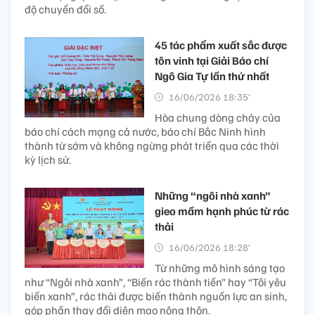
độ chuyển đổi số.
45 tác phẩm xuất sắc được
tôn vinh tại Giải Báo chí
Ngô Gia Tự lần thứ nhất
16/06/2026 18:35’
Hòa chung dòng chảy của
báo chí cách mạng cả nước, báo chí Bắc Ninh hình
thành từ sớm và không ngừng phát triển qua các thời
kỳ lịch sử.
Những “ngôi nhà xanh”
gieo mầm hạnh phúc từ rác
thải
16/06/2026 18:28’
Từ những mô hình sáng tạo
như “Ngôi nhà xanh”, “Biến rác thành tiền” hay “Tôi yêu
biển xanh”, rác thải được biến thành nguồn lực an sinh,
góp phần thay đổi diện mạo nông thôn.