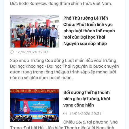
Đức Bodo Ramelow đang thăm chính thức Việt Nam.
Phó Thủ tướng Lê Tiến
Châu: Phát triển lĩnh vực
pháp luật thành thế mạnh
mới của Đại học Thái
Nguyên sau sáp nhập
16/06/2026 22:07’
Sáp nhập Trường Cao đẳng Luật miền Bắc vào Trường
Đại học Khoa học - Đại học Thái Nguyên là bước chuyển
quan trọng trong tổng thể quá trình sắp xếp mạng lưới
các cơ sở giáo dục của cả nước.
Bồi dưỡng thế hệ thanh
niên giàu lý tưởng, khát
vọng cống hiến
16/06/2026 20:31’
Chiều 16/6, tại phường Nha
Trang, Đại hội Hội Liên hiệp Thanh niên Việt Nam tỉnh