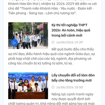
Khánh Hòa lần thứ I, nhiệm kỳ 2026-2029 đã diễn ra với
chủ đề “Thanh niên Khánh Hòa - Yêu nước - Đoàn kết -
Tiên phong - Sáng tạo - Làm chủ tương lai”.
Kỳ thi tốt nghiệp THPT
2026: An toàn, hiệu quả
trong bối cảnh mới
16/06/2026 19:39’
Kết quả bước đầu cho thấy
sự chỉ đạo, điều hành hiệu quả của ngành Giáo dục, sự
phối hợp chặt chẽ của các bộ, ngành, địa phương và
công tác chuẩn bị kỹ lưỡng từ sớm, từ xa.
Lấy chuyển đổi số làm đòn
bẩy cho tăng trưởng mới
16/06/2026 18:50’
Năng lực cạnh tranh ngày
nay được quyết định bởi
chất lượng quản trị, khả năng đổi mới sáng tạo và mức