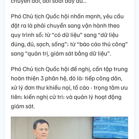
chuyển đổi, đối soát đầy đủ…
Phó Chủ tịch Quốc hội nhấn mạnh, yêu cầu
đặt ra là phải chuyển sang vận hành theo
quy trình số; từ “có dữ liệu” sang “dữ liệu
đúng, đủ, sạch, sống”; từ “báo cáo thủ công”
sang “quản trị, giám sát bằng dữ liệu”.
Phó Chủ tịch Quốc hội đề nghị, cần tập trung
hoàn thiện 3 phân hệ, đó là: tiếp công dân,
xử lý đơn thư khiếu nại, tố cáo - trọng tâm ưu
tiên; kiến nghị cử tri; và quản lý hoạt động
giám sát.