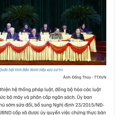
uốc hội tỉnh Bắc Ninh tiếp xúc cử tri.
Ảnh: Đồng Thúy - TTXVN
 thiện hệ thống pháp luật, đồng bộ hóa các luật
 chức bộ máy và phân cấp ngân sách. Ủy ban
hủ sớm sửa đổi, bổ sung Nghị định 23/2015/NĐ-
 UBND cấp xã được ủy quyền việc chứng thực bản