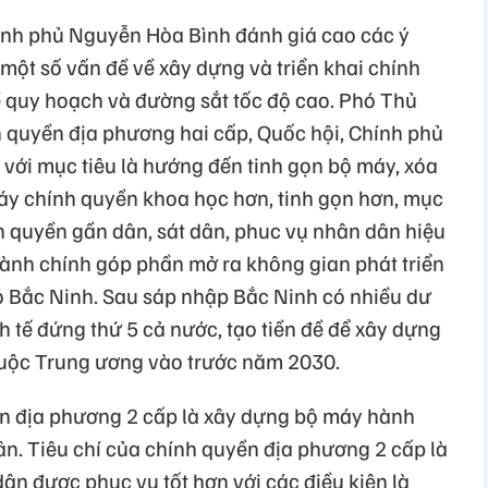
nh phủ Nguyễn Hòa Bình đánh giá cao các ý
 một số vấn đề về xây dựng và triển khai chính
 quy hoạch và đường sắt tốc độ cao. Phó Thủ
h quyền địa phương hai cấp, Quốc hội, Chính phủ
, với mục tiêu là hướng đến tinh gọn bộ máy, xóa
máy chính quyền khoa học hơn, tinh gọn hơn, mục
h quyền gần dân, sát dân, phuc vụ nhân dân hiệu
hành chính góp phần mở ra không gian phát triển
ó Bắc Ninh. Sau sáp nhập Bắc Ninh có nhiều dư
nh tế đứng thứ 5 cả nước, tạo tiền đề để xây dựng
thuộc Trung ương vào trước năm 2030.
ền địa phương 2 cấp là xây dựng bộ máy hành
dân. Tiêu chí của chính quyền địa phương 2 cấp là
dân được phục vụ tốt hơn với các điều kiện là