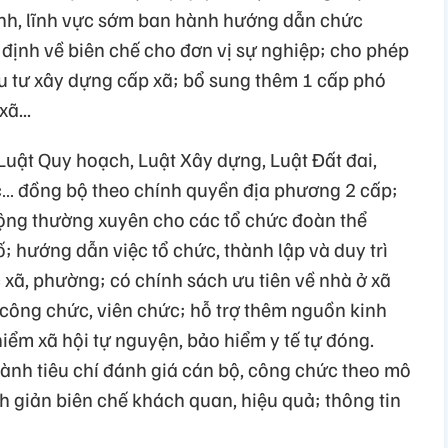
ành, lĩnh vực sớm ban hành hướng dẫn chức
định về biên chế cho đơn vị sự nghiệp; cho phép
u tư xây dựng cấp xã; bổ sung thêm 1 cấp phó
ã...
i Luật Quy hoạch, Luật Xây dựng, Luật Đất đai,
úc… đồng bộ theo chính quyền địa phương 2 cấp;
động thường xuyên cho các tổ chức đoàn thể
hố; hướng dẫn việc tổ chức, thành lập và duy trì
 xã, phường; có chính sách ưu tiên về nhà ở xã
ộ công chức, viên chức; hỗ trợ thêm nguồn kinh
hiểm xã hội tự nguyện, bảo hiểm y tế tự đóng.
ành tiêu chí đánh giá cán bộ, công chức theo mô
inh giản biên chế khách quan, hiệu quả; thông tin