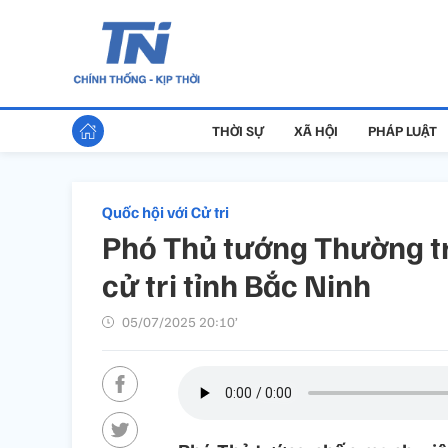
THỜI SỰ
XÃ HỘI
PHÁP LUẬT
Quốc hội với Cử tri
Phó Thủ tướng Thường t
cử tri tỉnh Bắc Ninh
05/07/2025 20:10’