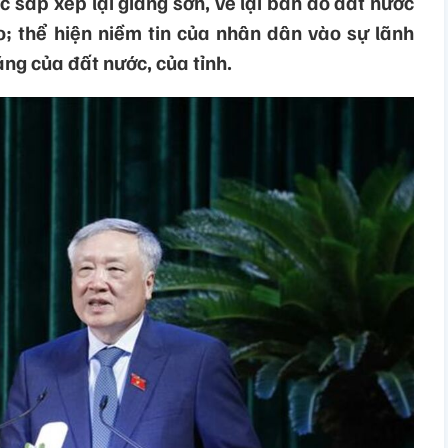
 sắp xếp lại giang sơn, vẽ lại bản đồ đất nước
; thể hiện niềm tin của nhân dân vào sự lãnh
áng của đất nước, của tỉnh.