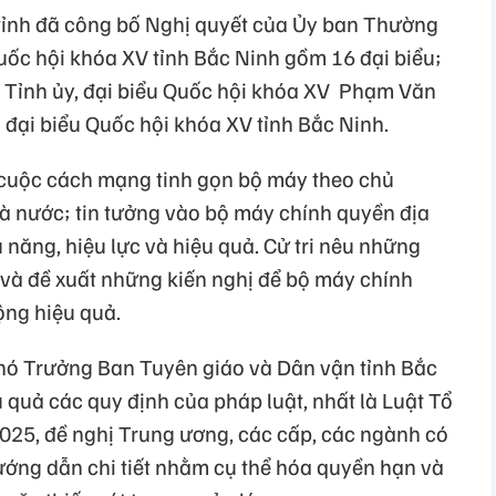
ụ tỉnh đã công bố Nghị quyết của Ủy ban Thường
uốc hội khóa XV tỉnh Bắc Ninh gồm 16 đại biểu;
 Tỉnh ủy, đại biểu Quốc hội khóa XV Phạm Văn
đại biểu Quốc hội khóa XV tỉnh Bắc Ninh.
o cuộc cách mạng tinh gọn bộ máy theo chủ
à nước; tin tưởng vào bộ máy chính quyền địa
năng, hiệu lực và hiệu quả. Cử tri nêu những
 và đề xuất những kiến nghị để bộ máy chính
ộng hiệu quả.
hó Trưởng Ban Tuyên giáo và Dân vận tỉnh Bắc
u quả các quy định của pháp luật, nhất là Luật Tổ
25, đề nghị Trung ương, các cấp, các ngành có
ướng dẫn chi tiết nhằm cụ thể hóa quyền hạn và