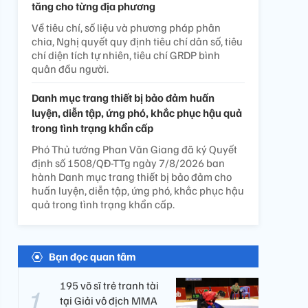
tăng cho từng địa phương
Về tiêu chí, số liệu và phương pháp phân
chia, Nghị quyết quy định tiêu chí dân số, tiêu
chí diện tích tự nhiên, tiêu chí GRDP bình
quân đầu người.
Danh mục trang thiết bị bảo đảm huấn
luyện, diễn tập, ứng phó, khắc phục hậu quả
trong tình trạng khẩn cấp
Phó Thủ tướng Phan Văn Giang đã ký Quyết
định số 1508/QĐ-TTg ngày 7/8/2026 ban
hành Danh mục trang thiết bị bảo đảm cho
huấn luyện, diễn tập, ứng phó, khắc phục hậu
quả trong tình trạng khẩn cấp.
Bạn đọc quan tâm
195 võ sĩ trẻ tranh tài
tại Giải vô địch MMA