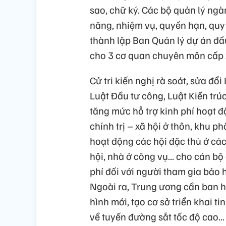
sao, chữ ký. Các bộ quản lý ng
năng, nhiệm vụ, quyền hạn, quy 
thành lập Ban Quản lý dự án đầ
cho 3 cơ quan chuyên môn cấp x
Cử tri kiến nghị rà soát, sửa đổ
Luật Đầu tư công, Luật Kiến tr
tăng mức hỗ trợ kinh phí hoạt 
chính trị – xã hội ở thôn, khu p
hoạt động các hội đặc thù ở các
hội, nhà ở công vụ... cho cán b
phí đối với người tham gia bảo 
Ngoài ra, Trung ương cần ban h
hình mới, tạo cơ sở triển khai t
về tuyến đường sắt tốc độ cao...