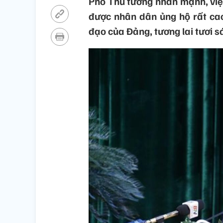
Phó Thủ tướng nhấn mạnh, việc
được nhân dân ủng hộ rất cao
đạo của Đảng, tương lai tươi s