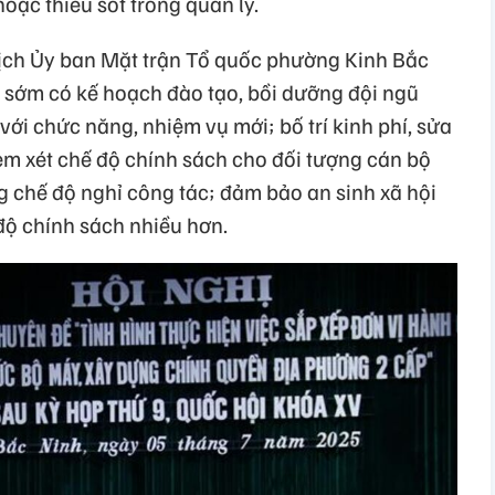
oặc thiếu sót trong quản lý.
tịch Ủy ban Mặt trận Tổ quốc phường Kinh Bắc
h sớm có kế hoạch đào tạo, bồi dưỡng đội ngũ
với chức năng, nhiệm vụ mới; bố trí kinh phí, sửa
em xét chế độ chính sách cho đối tượng cán bộ
chế độ nghỉ công tác; đảm bảo an sinh xã hội
ộ chính sách nhiều hơn.