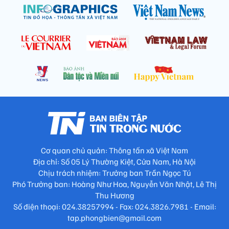
Cơ quan chủ quản: Thông tấn xã Việt Nam
Địa chỉ: Số 05 Lý Thường Kiệt, Cửa Nam, Hà Nội
Chịu trách nhiệm: Trưởng ban Trần Ngọc Tú
Phó Trưởng ban: Hoàng Như Hoa, Nguyễn Văn Nhật, Lê Thị
Thu Hương
Số điện thoại: 024.38257994 - Fax: 024.3826.7981 - Email:
tap.phongbien@gmail.com