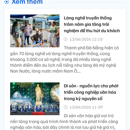
Xem thêm
Làng nghề truyền thống
trăm năm gia tăng trải
nghiệm để thu hút du khách
13/06/2026 12:15’
Thành phố Đà Nẵng hiện có
gần 70 làng nghề và làng nghề truyền thống, cùng
khoảng 3.000 cơ sở nghề, trong đó nhiều làng nghề
thành điểm đến du lịch nổi tiếng như làng đá mỹ nghệ
Non Nước, làng nước mắm Nam Ô,...
Di sản - nguồn lực cho phát
triển công nghiệp văn hóa
trong kỷ nguyên số
13/06/2026 11:39’
Di sản văn hóa giữ vai trò
nền tảng trong quá trình hình thành và phát triển công
nghiệp văn hóa, bởi đây chính là nơi lưu giữ hệ giá trị,