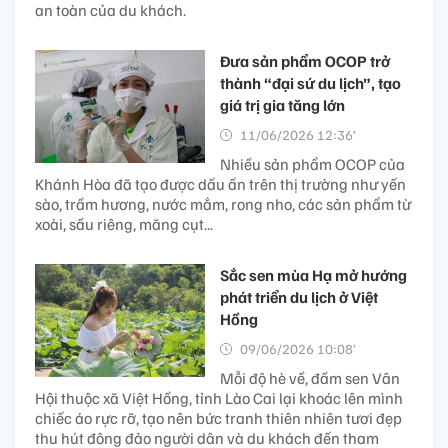
an toàn của du khách.
Đưa sản phẩm OCOP trở
thành “đại sứ du lịch”, tạo
giá trị gia tăng lớn
11/06/2026 12:36’
Nhiều sản phẩm OCOP của
Khánh Hòa đã tạo được dấu ấn trên thị trường như yến
sào, trầm hương, nước mắm, rong nho, các sản phẩm từ
xoài, sầu riêng, măng cụt...
Sắc sen mùa Hạ mở hướng
phát triển du lịch ở Việt
Hồng
09/06/2026 10:08’
Mỗi độ hè về, đầm sen Vân
Hội thuộc xã Việt Hồng, tỉnh Lào Cai lại khoác lên mình
chiếc áo rực rỡ, tạo nên bức tranh thiên nhiên tươi đẹp
thu hút đông đảo người dân và du khách đến tham