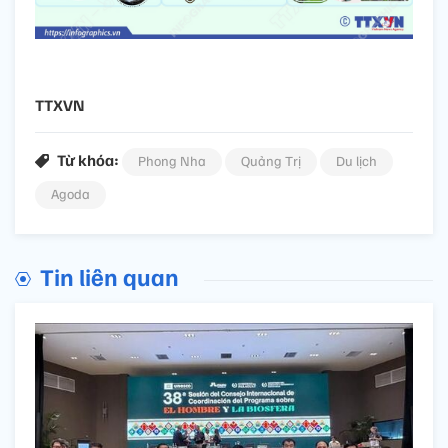
TTXVN
Từ khóa:
Phong Nha
Quảng Trị
Du lịch
Agoda
Tin liên quan