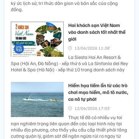
ký ức lịch sử, tri thức dân gian và bản sắc của cộng
đồng.
Hai khách sạn Việt Nam
vào danh sách tốt nhất thế
giới
13/06/2026 11:38’
La Siesta Hoi An Resort &
Spa (Hội An, Đà Nẵng) - xếp thứ 6 và La Sinfonía del Rey
Hotel & Spa (Hà Nội) - xếp thứ 10 trong danh sách này
Hiểm họa tiềm ẩn từ các trò
chơi mạo hiểm, mô tô nước,
ca nô tự phát
12/06/2026 17:03’
Thực tế đã có nhiều vụ tai
nạn nghiêm trọng liên quan đến các loại hình này tại
nhiều địa phương, cho thấy yêu cầu cấp thiết phải tăng
cường quản lý, giám sát để ngăn ngừa rủi ro ngay từ