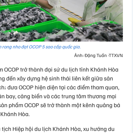
 rong nho đạt OCOP 5 sao cấp quốc gia.
Ảnh: Đặng Tuấn -TTXVN
m OCOP trở thành đại sứ du lịch tỉnh Khánh Hòa
g đến xây dựng hệ sinh thái liên kết giữa sản
h; đưa OCOP hiện diện tại các điểm tham quan,
sân bay, cảng biển và các trung tâm thương mại
 sản phẩm OCOP sẽ trở thành một kênh quảng bá
i Khánh Hòa.
ịch Hiệp hội du lịch Khánh Hòa, xu hướng du