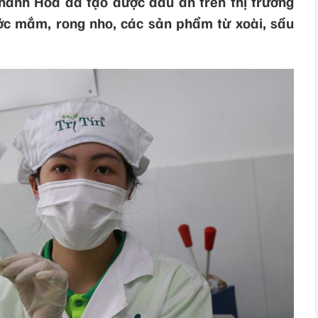
ánh Hòa đã tạo được dấu ấn trên thị trường
ớc mắm, rong nho, các sản phẩm từ xoài, sầu