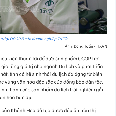
 đạt OCOP 5 của doanh nghiệp Trí Tín.
Ảnh: Đặng Tuấn -TTXVN
iều kiện thuận lợi để đưa sản phẩm OCOP trở
 gia tăng giá trị cho ngành Du lịch và phát triển
hất, tỉnh có hệ sinh thái du lịch đa dạng từ biển
ác vùng văn hóa đặc sắc của đồng bào dân tộc.
hình thành các sản phẩm du lịch trải nghiệm gắn
ăn hóa bản địa.
 của Khánh Hòa đã tạo được dấu ấn trên thị