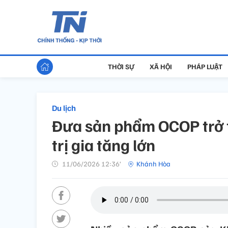
THỜI SỰ
XÃ HỘI
PHÁP LUẬT
Du lịch
Đưa sản phẩm OCOP trở th
trị gia tăng lớn
11/06/2026 12:36’
Khánh Hòa