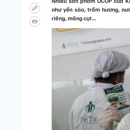
Nhiều sản phẩm OCOP của Kh
như yến sào, trầm hương, nư
riêng, măng cụt...