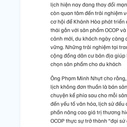
lịch hiện nay đang thay đổi mạ
còn quan tâm đến trải nghiệm vă
cơ hội để Khánh Hòa phát triển 
thái gắn với sản phẩm OCOP và c
cảnh mới, du khách ngày càng q
vững. Những trải nghiệm tại tra
cộng đồng dân cư bản địa giúp k
chọn sản phẩm cho du khách
Ông Phạm Minh Nhựt cho rằng, 
lịch không đơn thuần là bán s
chuyện kể phía sau cho mỗi sản
đến yếu tố văn hóa, lịch sử đều 
phần nâng cao giá trị thương h
OCOP thực sự trở thành “đại sứ d