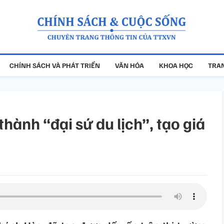
CHÍNH SÁCH VÀ PHÁT TRIỂN
VĂN HÓA
KHOA HỌC
TRAN
ành “đại sứ du lịch”, tạo giá