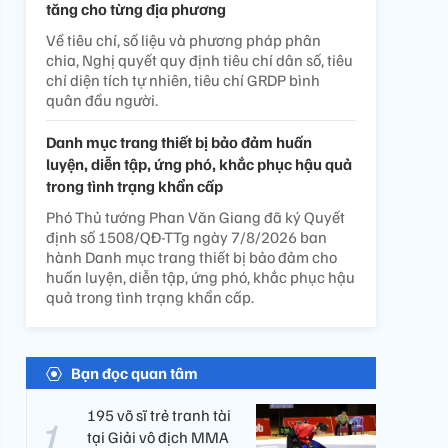
tăng cho từng địa phương
Về tiêu chí, số liệu và phương pháp phân
chia, Nghị quyết quy định tiêu chí dân số, tiêu
chí diện tích tự nhiên, tiêu chí GRDP bình
quân đầu người.
Danh mục trang thiết bị bảo đảm huấn
luyện, diễn tập, ứng phó, khắc phục hậu quả
trong tình trạng khẩn cấp
Phó Thủ tướng Phan Văn Giang đã ký Quyết
định số 1508/QĐ-TTg ngày 7/8/2026 ban
hành Danh mục trang thiết bị bảo đảm cho
huấn luyện, diễn tập, ứng phó, khắc phục hậu
quả trong tình trạng khẩn cấp.
Bạn đọc quan tâm
195 võ sĩ trẻ tranh tài
tại Giải vô địch MMA