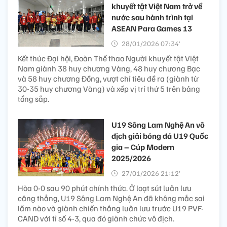
khuyết tật Việt Nam trở về
nước sau hành trình tại
ASEAN Para Games 13
28/01/2026 07:34’
Kết thúc Đại hội, Đoàn Thể thao Người khuyết tật Việt
Nam giành 38 huy chương Vàng, 48 huy chương Bạc
và 58 huy chương Đồng, vượt chỉ tiêu đề ra (giành từ
30-35 huy chương Vàng) và xếp vị trí thứ 5 trên bảng
tổng sắp.
U19 Sông Lam Nghệ An vô
địch giải bóng đá U19 Quốc
gia – Cúp Modern
2025/2026
27/01/2026 21:12’
Hòa 0-0 sau 90 phút chính thức. Ở loạt sút luân lưu
căng thẳng, U19 Sông Lam Nghệ An đã không mắc sai
lầm nào và giành chiến thắng luân lưu trước U19 PVF-
CAND với tỉ số 4-3, qua đó giành chức vô địch.