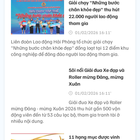
Giải chạy "Những bước
chân khỏe đẹp" thu hút
22.000 người lao động
tham gia
01/02/2026 16:11’
Liên đoàn Lao động Hải Phòng tổ chức giải chạy
"Những bước chân khỏe đẹp" đồng loạt tại 12 điểm khu
công nghiệp để đông đảo người lao động tham gia.
Sôi nổi Giải đua Xe đạp và
Roller mừng Đảng, mừng
Xuân
01/02/2026 16:11’
Giải đua Xe đạp và Roller
mừng Đảng - mừng Xuân 2026 thu hút gần 500 vận
động viên đến từ 53 câu lạc bộ, tham gia tranh tài ở
nhiều nội dung.
11 hạng mục được vinh