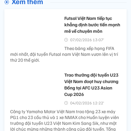
Xem thêm
Futsal Việt Nam tiếp tục
khẳng định bước tiến mạnh
mẽ về chuyên môn
07/02/2026 13:07’
Theo bảng xếp hạng FIFA
mới nhất, đội tuyển Futsal nam Việt Nam vươn lên vị trí
thứ 20 thế giới.
Trao thưởng đội tuyển U23
Việt Nam đoạt huy chương
Đồng tại AFC U23 Asian
Cup 2026
04/02/2026 12:22’
Công ty Yamaha Motor Việt Nam trao tặng 23 xe máy
PG1 cho 23 cầu thủ và 1 xe NMAX cho Huấn luyện viên
trưởng đội tuyển U23 Việt Nam Kim Sang Sik, như một
lời chúc mừng những thành công của đội tuyển. Tổng