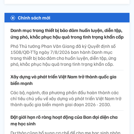
Chính sách mới
Danh mục trang thiết bị bảo đảm huấn luyện, diễn tập,
ứng phó, khắc phục hậu quả trong tình trạng khẩn cấp
Phó Thủ tướng Phan Văn Giang đã ký Quyết định số
1508/QĐ-TTg ngày 7/8/2026 ban hành Danh mục
trang thiết bị bảo đảm cho huấn luyện, diễn tập, ứng
phó, khắc phục hậu quả trong tình trạng khẩn cấp.
Xây dựng và phát triển Việt Nam trở thành quốc gia
biển mạnh
Các bộ, ngành, địa phương phấn đấu hoàn thành các
chỉ tiêu chủ yếu về xây dựng và phát triển Việt Nam trở
thành quốc gia biển mạnh giai đoạn 2026 - 2030.
Đặt giới hạn rõ ràng hoạt động của Ban đại diện cha
mẹ học sinh
Dự thảo cũng bổ sung cơ chế để cha mẹ học sinh phản