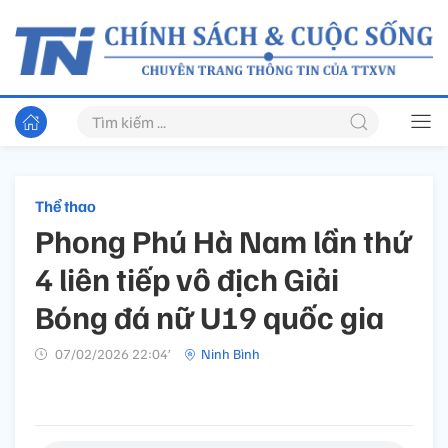
Thể thao
Phong Phú Hà Nam lần thứ
4 liên tiếp vô địch Giải
Bóng đá nữ U19 quốc gia
07/02/2026 22:04’
Ninh Bình