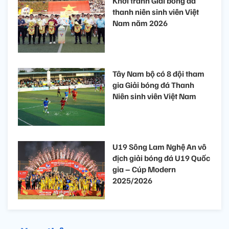
Khởi tranh Giải bóng đá
thanh niên sinh viên Việt
Nam năm 2026
Tây Nam bộ có 8 đội tham
gia Giải bóng đá Thanh
Niên sinh viên Việt Nam
U19 Sông Lam Nghệ An vô
địch giải bóng đá U19 Quốc
gia – Cúp Modern
2025/2026