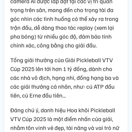
camera Al được lắp đặt tại các vị trí quan
trọng trên sân, mang đến cho trọng tài đa
góc nhìn các tình huống có thể xảy ra trong
trận đấu, dễ dàng thao tác replay (xem lại
pha bóng) từ nhiều góc độ, đảm bảo tính
chính xác, công bằng cho giải đấu.
Tổng giải thưởng của Giải Pickleball VTV
Cúp 2025 lên tới hơn 1 tỷ đồng, dành cho
các nhà vô địch, hạng nhì, đồng hạng ba và
các giải thưởng cá nhân, như: cú ATP đầu
tiên, cú Erne đầu tiên...
Đáng chú ý, danh hiệu Hoa khôi Pickleball
VTV Cúp 2025 là một điểm nhấn của giải,
nhằm tôn vinh vẻ đẹp, tài năng và vai trò nữ