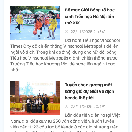
Bế mạc Giải Bóng rổ học
sinh Tiểu học Hà Nội lần
thứ XIX
23/11/2025 21:56’
Đội nam Tiểu học Vinschool
Times City đã chiến thắng Vinschool Metropolis để lên
ngôi vô địch. Trong khi đó ở nội dung cho nữ, đội bóng
Tiểu học Vinschool Metroplis giành chiến thắng trước
Trường Tiểu học Khương Mai để bước lên ngôi vị cao
nhất.
Tuyển chọn gương mặt
sáng giá dự Giải Vô địch
Kendo thế giới
23/11/2025 20:49’
Lần đầu tiên diễn ra tại Việt
Nam, giải đấu quy tụ 250 vận động viên, huấn luyện
viên đến từ 23 câu lạc bộ Kendo ở các địa phương trên