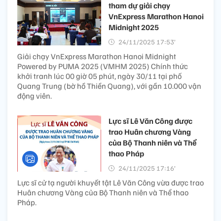
tham dự giải chạy
VnExpress Marathon Hanoi
Midnight 2025
24/11/2025 17:53’
Giải chạy VnExpress Marathon Hanoi Midnight
Powered by PUMA 2025 (VMHM 2025) Chính thức
khởi tranh lúc 00 giờ 05 phút, ngày 30/11 tại phố
Quang Trung (bờ hồ Thiền Quang), với gần 10.000 vận
động viên.
Lực sĩ Lê Văn Công được
trao Huân chương Vàng
của Bộ Thanh niên và Thể
thao Pháp
24/11/2025 17:16’
Lực sĩ cử tạ người khuyết tật Lê Văn Công vừa được trao
Huân chương Vàng của Bộ Thanh niên và Thể thao
Pháp.