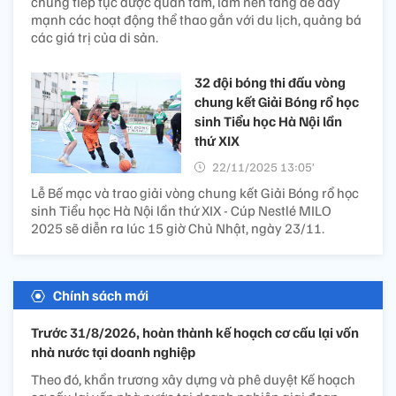
chúng tiếp tục được quan tâm, làm nền tảng để đẩy
mạnh các hoạt động thể thao gắn với du lịch, quảng bá
các giá trị của di sản.
32 đội bóng thi đấu vòng
chung kết Giải Bóng rổ học
sinh Tiểu học Hà Nội lần
thứ XIX
22/11/2025 13:05’
Lễ Bế mạc và trao giải vòng chung kết Giải Bóng rổ học
sinh Tiểu học Hà Nội lần thứ XIX - Cúp Nestlé MILO
2025 sẽ diễn ra lúc 15 giờ Chủ Nhật, ngày 23/11.
Chính sách mới
Trước 31/8/2026, hoàn thành kế hoạch cơ cấu lại vốn
nhà nước tại doanh nghiệp
Theo đó, khẩn trương xây dựng và phê duyệt Kế hoạch