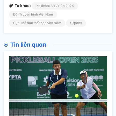
Từ khóa:
Pickleball VTV Cúp 2025
Đài Truyền hình Việt Nam
Cục Thể dục thể thao Việt Nam
Usports
Tin liên quan