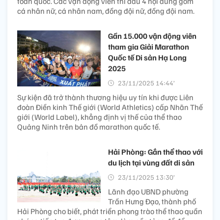
toàn quốc. Các vận động viên thi đấu 4 nội dung gồm
cá nhân nữ, cá nhân nam, đồng đội nữ, đồng đội nam.
Gần 15.000 vận động viên
tham gia Giải Marathon
Quốc tế Di sản Hạ Long
2025
23/11/2025 14:44’
Sự kiện đã trở thành thương hiệu uy tín khi được Liên
đoàn Điền kinh Thế giới (World Athletics) cấp Nhãn Thế
giới (World Label), khẳng định vị thế của thể thao
Quảng Ninh trên bản đồ marathon quốc tế.
Hải Phòng: Gắn thể thao với
du lịch tại vùng đất di sản
23/11/2025 13:30’
Lãnh đạo UBND phường
Trần Hưng Đạo, thành phố
Hải Phòng cho biết, phát triển phong trào thể thao quần