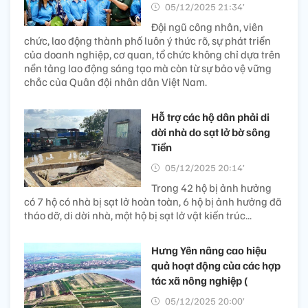
05/12/2025 21:34’
Đội ngũ công nhân, viên
chức, lao động thành phố luôn ý thức rõ, sự phát triển
của doanh nghiệp, cơ quan, tổ chức không chỉ dựa trên
nền tảng lao động sáng tạo mà còn từ sự bảo vệ vững
chắc của Quân đội nhân dân Việt Nam.
Hỗ trợ các hộ dân phải di
dời nhà do sạt lở bờ sông
Tiền
05/12/2025 20:14’
Trong 42 hộ bị ảnh hưởng
có 7 hộ có nhà bị sạt lở hoàn toàn, 6 hộ bị ảnh hưởng đã
tháo dỡ, di dời nhà, một hộ bị sạt lở vật kiến trúc...
Hưng Yên nâng cao hiệu
quả hoạt động của các hợp
tác xã nông nghiệp (
05/12/2025 20:00’