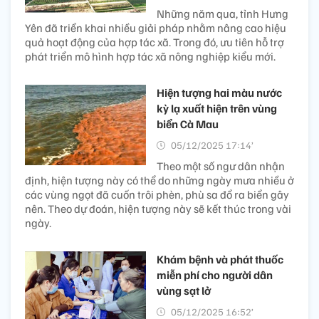
Những năm qua, tỉnh Hưng
Yên đã triển khai nhiều giải pháp nhằm nâng cao hiệu
quả hoạt động của hợp tác xã. Trong đó, ưu tiên hỗ trợ
phát triển mô hình hợp tác xã nông nghiệp kiểu mới.
Hiện tượng hai màu nước
kỳ lạ xuất hiện trên vùng
biển Cà Mau
05/12/2025 17:14’
Theo một số ngư dân nhận
định, hiện tượng này có thể do những ngày mưa nhiều ở
các vùng ngọt đã cuốn trôi phèn, phù sa đổ ra biển gây
nên. Theo dự đoán, hiện tượng này sẽ kết thúc trong vài
ngày.
Khám bệnh và phát thuốc
miễn phí cho người dân
vùng sạt lở
05/12/2025 16:52’