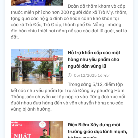
Đoàn đã thăm khám và cấp
thuốc miễn phí cho hơn 300 người dân xã Trà My; thăm,
tặng quà các hộ gia đình có hoàn cảnh khó khăn tại
các xã Trà Đốc, Trà Giáp, thành phố Đà Nẵng - những
địa bàn chịu thiệt hại nặng nề sau các đợt lũ quét, sạt lở
đất.
Hỗ trợ khẩn cấp các mặt
hàng nhu yếu phẩm cho
người dân vùng lũ
05/12/2025 16:45’
Trong sáng 5/12, điểm tập
kết các nhu yếu phẩm tại Trụ sở Đảng ủy phường Hàm
Thắng, các chuyến xe tấp nập ra vào. Từng đoàn xe nối
đuôi nhau đưa hàng đến và vận chuyển hàng cho các
vùng bị ảnh hưởng.
Điện Biên: Xây dựng môi
trường giáo dục lành mạnh,
không ma túy