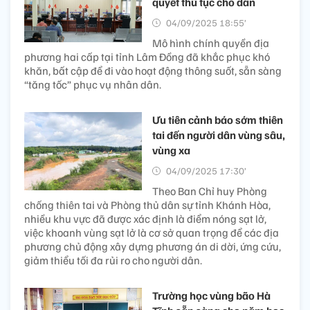
quyết thủ tục cho dân
04/09/2025 18:55’
Mô hình chính quyền địa
phương hai cấp tại tỉnh Lâm Đồng đã khắc phục khó
khăn, bất cập để đi vào hoạt động thông suốt, sẵn sàng
“tăng tốc” phục vụ nhân dân.
Ưu tiên cảnh báo sớm thiên
tai đến người dân vùng sâu,
vùng xa
04/09/2025 17:30’
Theo Ban Chỉ huy Phòng
chống thiên tai và Phòng thủ dân sự tỉnh Khánh Hòa,
nhiều khu vực đã được xác định là điểm nóng sạt lở,
việc khoanh vùng sạt lở là cơ sở quan trọng để các địa
phương chủ động xây dựng phương án di dời, ứng cứu,
giảm thiểu tối đa rủi ro cho người dân.
Trường học vùng bão Hà