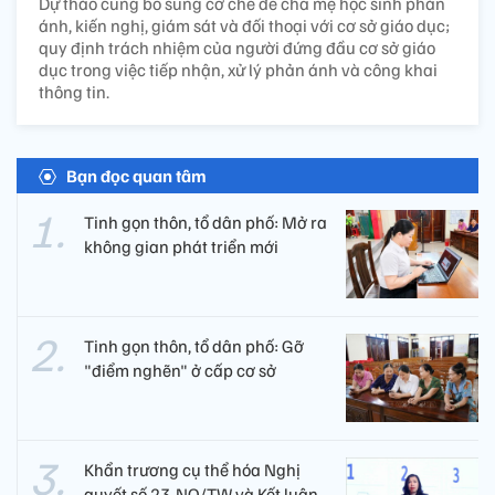
Dự thảo cũng bổ sung cơ chế để cha mẹ học sinh phản
ánh, kiến nghị, giám sát và đối thoại với cơ sở giáo dục;
quy định trách nhiệm của người đứng đầu cơ sở giáo
dục trong việc tiếp nhận, xử lý phản ánh và công khai
thông tin.
Bạn đọc quan tâm
Tinh gọn thôn, tổ dân phố: Mở ra
không gian phát triển mới
Tinh gọn thôn, tổ dân phố: Gỡ
"điểm nghẽn" ở cấp cơ sở
Khẩn trương cụ thể hóa Nghị
quyết số 23-NQ/TW và Kết luận