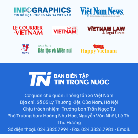
Cơ quan chủ quản: Thông tấn xã Việt Nam
Địa chỉ: Số 05 Lý Thường Kiệt, Cửa Nam, Hà Nội
Chịu trách nhiệm: Trưởng ban Trần Ngọc Tú
Phó Trưởng ban: Hoàng Như Hoa, Nguyễn Văn Nhật, Lê Thị
Thu Hương
Số điện thoại: 024.38257994 - Fax: 024.3826.7981 - Email:
tap.phongbien@gmail.com