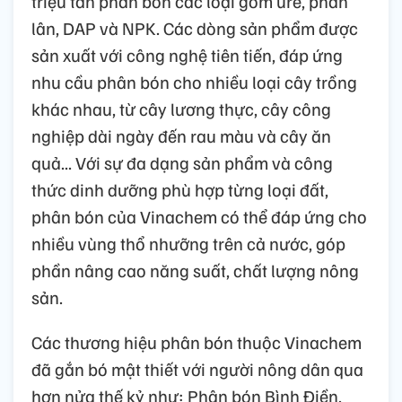
triệu tấn phân bón các loại gồm urê, phân
lân, DAP và NPK. Các dòng sản phẩm được
sản xuất với công nghệ tiên tiến, đáp ứng
nhu cầu phân bón cho nhiều loại cây trồng
khác nhau, từ cây lương thực, cây công
nghiệp dài ngày đến rau màu và cây ăn
quả... Với sự đa dạng sản phẩm và công
thức dinh dưỡng phù hợp từng loại đất,
phân bón của Vinachem có thể đáp ứng cho
nhiều vùng thổ nhưỡng trên cả nước, góp
phần nâng cao năng suất, chất lượng nông
sản.
Các thương hiệu phân bón thuộc Vinachem
đã gắn bó mật thiết với người nông dân qua
hơn nửa thế kỷ như: Phân bón Bình Điền,