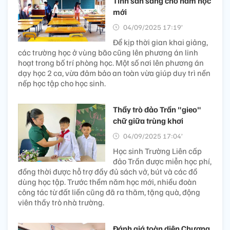
Tĩnh sẵn sàng cho năm học
mới
04/09/2025 17:19’
Để kịp thời gian khai giảng,
các trường học ở vùng bão cũng lên phương án linh
hoạt trong bố trí phòng học. Một số nơi lên phương án
dạy học 2 ca, vừa đảm bảo an toàn vừa giúp duy trì nền
nếp học tập cho học sinh.
Thầy trò đảo Trần "gieo"
chữ giữa trùng khơi
04/09/2025 17:04’
Học sinh Trường Liên cấp
đảo Trần được miễn học phí,
đồng thời được hỗ trợ đầy đủ sách vở, bút và các đồ
dùng học tập. Trước thềm năm học mới, nhiều đoàn
công tác từ đất liền cũng đã ra thăm, tặng quà, động
viên thầy trò nhà trường.
Đánh giá toàn diện Chương