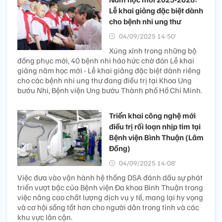
Lễ khai giảng đặc biệt dành
cho bệnh nhi ung thư
04/09/2025 14:50’
Xúng xính trong những bộ
đồng phục mới, 40 bệnh nhi háo hức chờ đón Lễ khai
giảng năm học mới - Lễ khai giảng đặc biệt dành riêng
cho các bệnh nhi ung thư đang điều trị tại Khoa Ung
bướu Nhi, Bệnh viện Ung bướu Thành phố Hồ Chí Minh.
Triển khai công nghệ mới
điều trị rối loạn nhịp tim tại
Bệnh viện Bình Thuận (Lâm
Đồng)
04/09/2025 14:08’
Việc đưa vào vận hành hệ thống DSA đánh dấu sự phát
triển vượt bậc của Bệnh viện Đa khoa Bình Thuận trong
việc nâng cao chất lượng dịch vụ y tế, mang lại hy vọng
và cơ hội sống tốt hơn cho người dân trong tỉnh và các
khu vực lân cận.