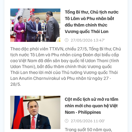
Tổng Bí thư, Chủ tịch nước
Tô Lâm và Phu nhân bắt
đầu thăm chính thức
Vương quốc Thái Lan
27/05/2026 13:47’
Theo đặc phái viên TTXVN, chiều 27/5, Tổng Bí thư, Chủ
tịch nước Tô Lâm và Phu nhân cùng Đoàn đại biểu cấp
cao Việt Nam đã đến sân bay quốc tế Udon Thani (tỉnh
Udon Thani), bắt đầu thăm chính thức Vương quốc
Thái Lan theo lời mời của Thủ tướng Vương quốc Thái
Lan Anutin Charnvirakul và Phu nhân từ ngày 27 -
28/5.
Cột mốc lịch sử mở ra tầm
nhìn mới cho quan hệ Việt
Nam - Philippines
27/05/2026 11:00’
Trong suốt 50 năm qua,