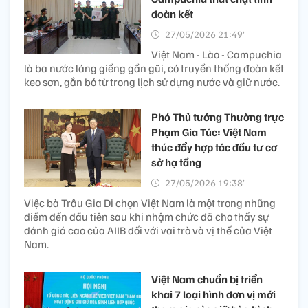
đoàn kết
27/05/2026 21:49’
Việt Nam - Lào - Campuchia
là ba nước láng giềng gần gũi, có truyền thống đoàn kết
keo sơn, gắn bó từ trong lịch sử dựng nước và giữ nước.
Phó Thủ tướng Thường trực
Phạm Gia Túc: Việt Nam
thúc đẩy hợp tác đầu tư cơ
sở hạ tầng
27/05/2026 19:38’
Việc bà Trâu Gia Di chọn Việt Nam là một trong những
điểm đến đầu tiên sau khi nhậm chức đã cho thấy sự
đánh giá cao của AIIB đối với vai trò và vị thế của Việt
Nam.
Việt Nam chuẩn bị triển
khai 7 loại hình đơn vị mới