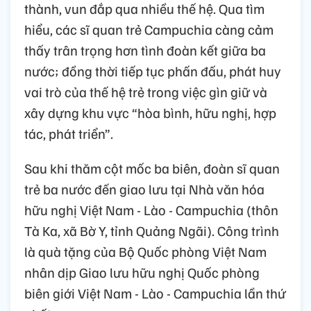
thành, vun đắp qua nhiều thế hệ. Qua tìm
hiểu, các sĩ quan trẻ Campuchia càng cảm
thấy trân trọng hơn tình đoàn kết giữa ba
nước; đồng thời tiếp tục phấn đấu, phát huy
vai trò của thế hệ trẻ trong việc gìn giữ và
xây dựng khu vực “hòa bình, hữu nghị, hợp
tác, phát triển”.
Sau khi thăm cột mốc ba biên, đoàn sĩ quan
trẻ ba nước đến giao lưu tại Nhà văn hóa
hữu nghị Việt Nam - Lào - Campuchia (thôn
Tà Ka, xã Bờ Y, tỉnh Quảng Ngãi). Công trình
là quà tặng của Bộ Quốc phòng Việt Nam
nhân dịp Giao lưu hữu nghị Quốc phòng
biên giới Việt Nam - Lào - Campuchia lần thứ