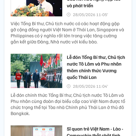
và phát triển
28/05/2026 11:05’
Việc Tổng Bí thư, Chủ tịch nước có các hoạt động gặp
gỡ cộng đồng người Việt Nam ở Thái Lan, Singapore và
Philippines có ý nghĩa rất lớn trong việc tăng cường
gắn kết giữa Đảng, Nhà nước với kiều bào.
Lễ đón Tổng Bí thư, Chủ tịch
nước Tô Lâm và Phu nhân
thăm chính thức Vương
quốc Thái Lan
28/05/2026 11:04’
Lễ đón chính thức Tổng Bí thư, Chủ tịch nước Tô Lâm và
Phu nhân cùng đoàn đại biểu cấp cao Việt Nam được tổ
chức trọng thể tại Tòa nhà Chính phủ Thái Lan ở thủ đô
Bangkok.
Sĩ quan trẻ Việt Nam - Lào -
Campuchia thắt chặt tình