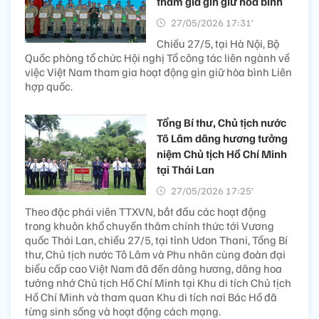
tham gia gìn giữ hòa bình
27/05/2026 17:31’
Chiều 27/5, tại Hà Nội, Bộ
Quốc phòng tổ chức Hội nghị Tổ công tác liên ngành về
việc Việt Nam tham gia hoạt động gìn giữ hòa bình Liên
hợp quốc.
Tổng Bí thư, Chủ tịch nước
Tô Lâm dâng hương tưởng
niệm Chủ tịch Hồ Chí Minh
tại Thái Lan
27/05/2026 17:25’
Theo đặc phái viên TTXVN, bắt đầu các hoạt động
trong khuôn khổ chuyến thăm chính thức tới Vương
quốc Thái Lan, chiều 27/5, tại tỉnh Udon Thani, Tổng Bí
thư, Chủ tịch nước Tô Lâm và Phu nhân cùng đoàn đại
biểu cấp cao Việt Nam đã đến dâng hương, dâng hoa
tưởng nhớ Chủ tịch Hồ Chí Minh tại Khu di tích Chủ tịch
Hồ Chí Minh và tham quan Khu di tích nơi Bác Hồ đã
từng sinh sống và hoạt động cách mạng.