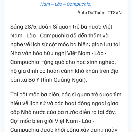
Nam – Lào – Campuchia.
Ảnh: Dư Toán - TTXVN
Sáng 28/5, đoàn Sĩ quan trẻ ba nước Việt
Nam - Lào - Campuchia đã đến thăm và
nghe về lịch sử cột mốc ba biên; giao lưu tại
Nhà văn hóa hữu nghị Việt Nam - Lào -
Campuchia; tặng quà cho học sinh nghèo,
hộ gia đình có hoàn cảnh khó khăn trên địa
bàn xã Bờ Y (tỉnh Quảng Ngãi).
Tại cột mốc ba biên, các sĩ quan trẻ được tìm
hiểu về lịch sử và các hoạt động ngoại giao
cấp Nhà nước của ba nước diễn ra tại đây.
Cột mốc biên giới Việt Nam - Lào -
Campuchia được khởi công xây dựng ngày