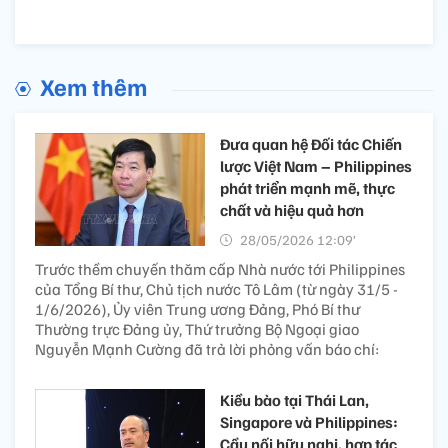
Xem thêm
Đưa quan hệ Đối tác Chiến
lược Việt Nam – Philippines
phát triển mạnh mẽ, thực
chất và hiệu quả hơn
28/05/2026 12:09’
Trước thềm chuyến thăm cấp Nhà nước tới Philippines
của Tổng Bí thư, Chủ tịch nước Tô Lâm (từ ngày 31/5 -
1/6/2026), Ủy viên Trung ương Đảng, Phó Bí thư
Thường trực Đảng ủy, Thứ trưởng Bộ Ngoại giao
Nguyễn Mạnh Cường đã trả lời phỏng vấn báo chí:
Kiều bào tại Thái Lan,
Singapore và Philippines:
Cầu nối hữu nghị, hợp tác