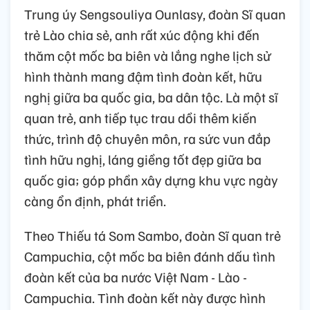
Trung úy Sengsouliya Ounlasy, đoàn Sĩ quan
trẻ Lào chia sẻ, anh rất xúc động khi đến
thăm cột mốc ba biên và lắng nghe lịch sử
hình thành mang đậm tình đoàn kết, hữu
nghị giữa ba quốc gia, ba dân tộc. Là một sĩ
quan trẻ, anh tiếp tục trau dồi thêm kiến
thức, trình độ chuyên môn, ra sức vun đắp
tình hữu nghị, láng giềng tốt đẹp giữa ba
quốc gia; góp phần xây dựng khu vực ngày
càng ổn định, phát triển.
Theo Thiếu tá Som Sambo, đoàn Sĩ quan trẻ
Campuchia, cột mốc ba biên đánh dấu tình
đoàn kết của ba nước Việt Nam - Lào -
Campuchia. Tình đoàn kết này được hình