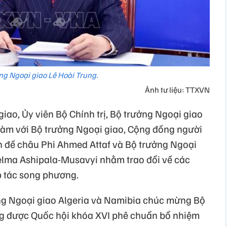
ng Ngoại giao Lê Hoài Trung.
Ảnh tư liệu: TTXVN
giao, Ủy viên Bộ Chính trị, Bộ trưởng Ngoại giao
 đàm với Bộ trưởng Ngoại giao, Cộng đồng người
n đề châu Phi Ahmed Attaf và Bộ trưởng Ngoại
lma Ashipala-Musavyi nhằm trao đổi về các
p tác song phương.
ng Ngoại giao Algeria và Namibia chúc mừng Bộ
ng được Quốc hội khóa XVI phê chuẩn bổ nhiệm