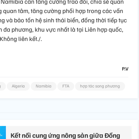
 Namibia cần tăng cường trao đổi, chia sẻ quan
g quan tâm, tăng cường phối hợp trong các vấn
g và bảo tồn hệ sinh thái biển, đồng thời tiếp tục
n đa phương, khu vực nhất là tại Liên hợp quốc,
hông liên kết./.
P.V
g
Algeria
Namibia
FTA
hợp tác song phương
Kết nối cung ứng nông sản giữa Đồng