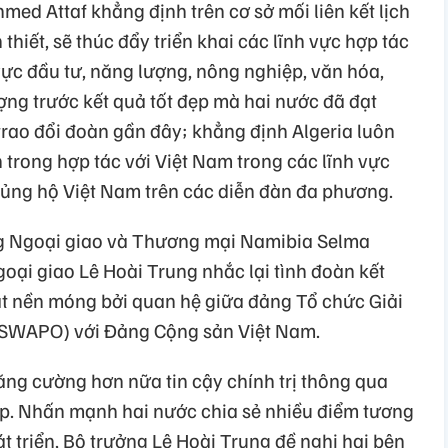
med Attaf khẳng định trên cơ sở mối liên kết lịch
thiết, sẽ thúc đẩy triển khai các lĩnh vực hợp tác
 vực đầu tư, năng lượng, nông nghiệp, văn hóa,
ợng trước kết quả tốt đẹp mà hai nước đã đạt
rao đổi đoàn gần đây; khẳng định Algeria luôn
n trong hợp tác với Việt Nam trong các lĩnh vực
ủng hộ Việt Nam trên các diễn đàn đa phương.
ng Ngoại giao và Thương mại Namibia Selma
oại giao Lê Hoài Trung nhắc lại tình đoàn kết
đặt nền móng bởi quan hệ giữa đảng Tổ chức Giải
SWAPO) với Đảng Cộng sản Việt Nam.
ăng cường hơn nữa tin cậy chính trị thông qua
cấp. Nhấn mạnh hai nước chia sẻ nhiều điểm tương
t triển, Bộ trưởng Lê Hoài Trung đề nghị hai bên