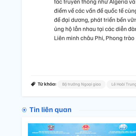
tác truyền thống như Algeria và
điểm về các vấn đề quốc tế cùn
đề đại dương, phát triển bền vữn
ủng hộ lẫn nhau tại các diễn đà
Liên minh châu Phi, Phong trào K
Từ khóa:
Bộ trưởng Ngoại giao
Lê Hoài Trun
Tin liên quan