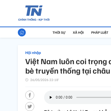
THỜI SỰ
XÃ HỘI
PHÁP LUẬT
Hội nhập
Việt Nam luôn coi trọng 
bè truyền thống tại châu
26/05/2026 22:18’