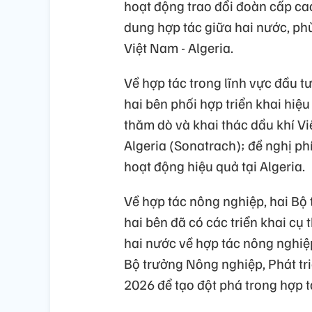
hoạt động trao đổi đoàn cấp cao 
dung hợp tác giữa hai nước, ph
Việt Nam - Algeria.
Về hợp tác trong lĩnh vực đầu t
hai bên phối hợp triển khai hiệ
thăm dò và khai thác dầu khí V
Algeria (Sonatrach); đề nghị phí
hoạt động hiệu quả tại Algeria.
Về hợp tác nông nghiệp, hai B
hai bên đã có các triển khai cụ
hai nước về hợp tác nông nghiệ
Bộ trưởng Nông nghiệp, Phát tr
2026 để tạo đột phá trong hợp t