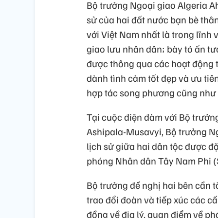
Bộ trưởng Ngoại giao Algeria Ah
sử của hai đất nước bạn bè thân 
với Việt Nam nhất là trong lĩnh
giao lưu nhân dân; bày tỏ ấn tư
được thông qua các hoạt động t
dành tình cảm tốt đẹp và ưu tiê
hợp tác song phương cũng như 
Tại cuộc điện đàm với Bộ trưở
Ashipala-Musavyi, Bộ trưởng Ng
lịch sử giữa hai dân tộc được 
phóng Nhân dân Tây Nam Phi (
Bộ trưởng đề nghị hai bên cần t
trao đổi đoàn và tiếp xúc các 
đồng về địa lý, quan điểm về phá