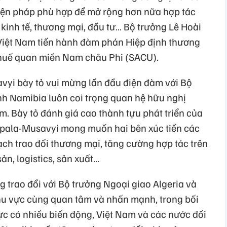
biện pháp phù hợp để mở rộng hơn nữa hợp tác
 kinh tế, thương mại, đầu tư… Bộ trưởng Lê Hoài
Việt Nam tiến hành đàm phán Hiệp định thương
Thuế quan miền Nam châu Phi (SACU).
vyi bày tỏ vui mừng lần đầu điện đàm với Bộ
nh Namibia luôn coi trọng quan hệ hữu nghị
am. Bày tỏ đánh giá cao thành tựu phát triển của
ipala-Musavyi mong muốn hai bên xúc tiến các
ch trao đổi thương mại, tăng cường hợp tác trên
ản, logistics, sản xuất…
 trao đổi với Bộ trưởng Ngoại giao Algeria và
khu vực cùng quan tâm và nhấn mạnh, trong bối
ực có nhiều biến động, Việt Nam và các nước đối