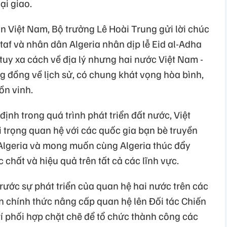
ại giao.
 Việt Nam, Bộ trưởng Lê Hoài Trung gửi lời chúc
af và nhân dân Algeria nhân dịp lễ Eid al-Adha
tuy xa cách về địa lý nhưng hai nước Việt Nam -
ng đồng về lịch sử, có chung khát vọng hòa bình,
ồn vinh.
ịnh trong quá trình phát triển đất nước, Việt
 trọng quan hệ với các quốc gia bạn bè truyền
ó Algeria và mong muốn cùng Algeria thúc đẩy
 chất và hiệu quả trên tất cả các lĩnh vực.
rước sự phát triển của quan hệ hai nước trên các
bên chính thức nâng cấp quan hệ lên Đối tác Chiến
í phối hợp chặt chẽ để tổ chức thành công các