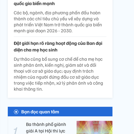
quốc gia biển mạnh
Các bộ, ngành, địa phương phấn đấu hoàn
thành các chỉ tiêu chủ yếu về xây dựng và
phát triển Việt Nam trở thành quốc gia biển
mạnh giai đoạn 2026 - 2030.
Đặt giới hạn rõ ràng hoạt động của Ban đại
diện cha mẹ học sinh
Dự thảo cũng bổ sung cơ chế để cha mẹ học
sinh phản ánh, kiến nghị, giám sát và đối
thoại với cơ sở giáo dục; quy định trách
nhiệm của người đứng đầu cơ sở giáo dục
trong việc tiếp nhận, xử lý phản ánh và công
khai thông tin.
Bạn đọc quan tâm
Ba thành phố giành
giải A tại Hội thi lực