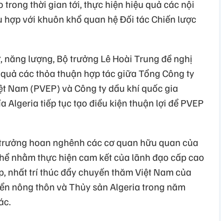
trong thời gian tới, thực hiện hiệu quả các nội
ù hợp với khuôn khổ quan hệ Đối tác Chiến lược
ư, năng lượng, Bộ trưởng Lê Hoài Trung đề nghị
u quả các thỏa thuận hợp tác giữa Tổng Công ty
iệt Nam (PVEP) và Công ty dầu khí quốc gia
a Algeria tiếp tục tạo điều kiện thuận lợi để PVEP
ộ trưởng hoan nghênh các cơ quan hữu quan của
 thể nhằm thực hiện cam kết của lãnh đạo cấp cao
p, nhất trí thúc đẩy chuyến thăm Việt Nam của
iển nông thôn và Thủy sản Algeria trong năm
ác.