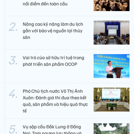
nối điểm đến toàn cầu
Nâng cao kỹ năng làm du lịch
gắn với bảo vệ nguồn lợi thủy
sản
Vai trò của sở hữu trí tuệ trong
phát triển sản phẩm OCOP
Phó Chủ tịch nước Võ Thị Ánh
Xuân: Đánh giá thi đua theo kết
quả, sản phẩm và hiệu quả thực
tế
Vụ sập cầu Đắk Lung ở Đồng
Nai: Tạm ngưng lưu thông và