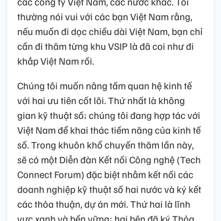
các công ty Việt Nam, các nước khác. Tôi
thường nói vui với các bạn Việt Nam rằng,
nếu muốn đi dọc chiều dài Việt Nam, bạn chỉ
cần đi thăm từng khu VSIP là đã coi như đi
khắp Việt Nam rồi.
Chúng tôi muốn nâng tầm quan hệ kinh tế
với hai ưu tiên cốt lõi. Thứ nhất là không
gian kỹ thuật số; chúng tôi đang hợp tác với
Việt Nam để khai thác tiềm năng của kinh tế
số. Trong khuôn khổ chuyến thăm lần này,
sẽ có một Diễn đàn Kết nối Công nghệ (Tech
Connect Forum) đặc biệt nhằm kết nối các
doanh nghiệp kỹ thuật số hai nước và ký kết
các thỏa thuận, dự án mới. Thứ hai là lĩnh
vực xanh và bền vững; hai bên đã ký Thỏa