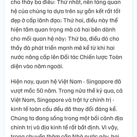
cho thấy ba điều: Thứ nhất, nền tảng quan
hệ của chúng ta dựa trên sự gắn kết rất tốt
đẹp ở cấp lãnh đạo; Thứ hai, điều này thể
hiện tầm quan trọng mà cả hai bên dành
cho mối quan hệ này; Thứ ba, điều đó cho
thấy đà phát triển mạnh mẽ kể từ khi hai
nước nâng cấp lên Đối tác Chiến lược Toàn
diện vào năm ngoái.
Hiện nay, quan hệ Việt Nam - Singapore đã
vượt mốc 50 năm. Trong nửa thế kỷ qua, cả
Việt Nam, Singapore và trật tự chính trị -
kinh tế toàn cầu đều đã thay đổi đáng kể.
Chúng ta đang sống trong một bối cảnh địa
chính trị và địa kinh tế rất bất định. Vì vậy,
trong chuyến thăm cấp Nhà nước này, hai