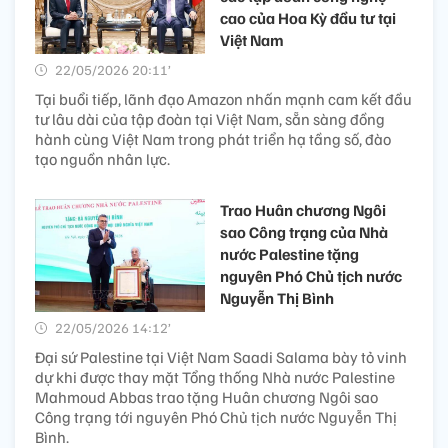
cao của Hoa Kỳ đầu tư tại
Việt Nam
22/05/2026 20:11’
Tại buổi tiếp, lãnh đạo Amazon nhấn mạnh cam kết đầu
tư lâu dài của tập đoàn tại Việt Nam, sẵn sàng đồng
hành cùng Việt Nam trong phát triển hạ tầng số, đào
tạo nguồn nhân lực.
Trao Huân chương Ngôi
sao Công trạng của Nhà
nước Palestine tặng
nguyên Phó Chủ tịch nước
Nguyễn Thị Bình
22/05/2026 14:12’
Đại sứ Palestine tại Việt Nam Saadi Salama bày tỏ vinh
dự khi được thay mặt Tổng thống Nhà nước Palestine
Mahmoud Abbas trao tặng Huân chương Ngôi sao
Công trạng tới nguyên Phó Chủ tịch nước Nguyễn Thị
Bình.