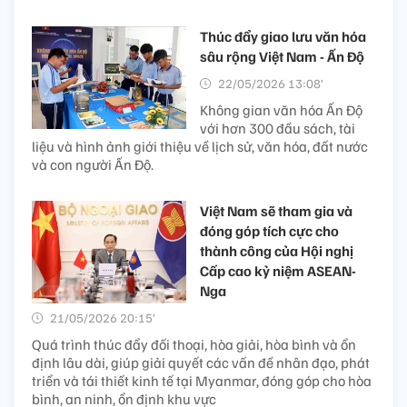
Thúc đẩy giao lưu văn hóa
sâu rộng Việt Nam - Ấn Độ
22/05/2026 13:08’
Không gian văn hóa Ấn Độ
với hơn 300 đầu sách, tài
liệu và hình ảnh giới thiệu về lịch sử, văn hóa, đất nước
và con người Ấn Độ.
Việt Nam sẽ tham gia và
đóng góp tích cực cho
thành công của Hội nghị
Cấp cao kỷ niệm ASEAN-
Nga
21/05/2026 20:15’
Quá trình thúc đẩy đối thoại, hòa giải, hòa bình và ổn
định lâu dài, giúp giải quyết các vấn đề nhân đạo, phát
triển và tái thiết kinh tế tại Myanmar, đóng góp cho hòa
bình, an ninh, ổn định khu vực