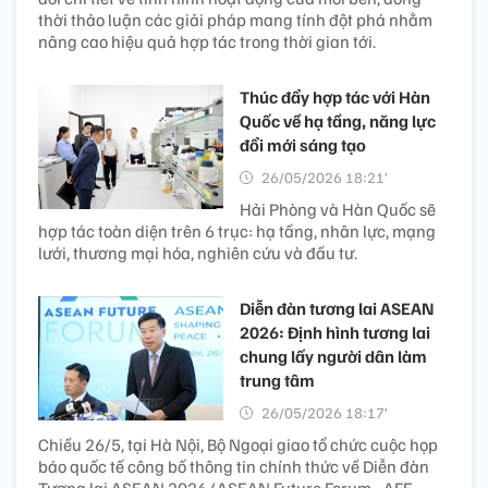
thời thảo luận các giải pháp mang tính đột phá nhằm
nâng cao hiệu quả hợp tác trong thời gian tới.
Thúc đẩy hợp tác với Hàn
Quốc về hạ tầng, năng lực
đổi mới sáng tạo
26/05/2026 18:21’
Hải Phòng và Hàn Quốc sẽ
hợp tác toàn diện trên 6 trục: hạ tầng, nhân lực, mạng
lưới, thương mại hóa, nghiên cứu và đầu tư.
Diễn đàn tương lai ASEAN
2026: Định hình tương lai
chung lấy người dân làm
trung tâm
26/05/2026 18:17’
Chiều 26/5, tại Hà Nội, Bộ Ngoại giao tổ chức cuộc họp
báo quốc tế công bố thông tin chính thức về Diễn đàn