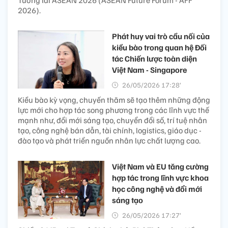
Tương lai ASEAN 2026 (ASEAN Future Forum - AFF
2026).
Phát huy vai trò cầu nối của
kiều bào trong quan hệ Đối
tác Chiến lược toàn diện
Việt Nam - Singapore
26/05/2026 17:28’
Kiều bào kỳ vọng, chuyến thăm sẽ tạo thêm những động
lực mới cho hợp tác song phương trong các lĩnh vực thế
mạnh như, đổi mới sáng tạo, chuyển đổi số, trí tuệ nhân
tạo, công nghệ bán dẫn, tài chính, logistics, giáo dục -
đào tạo và phát triển nguồn nhân lực chất lượng cao.
Việt Nam và EU tăng cường
hợp tác trong lĩnh vực khoa
học công nghệ và đổi mới
sáng tạo
26/05/2026 17:27’