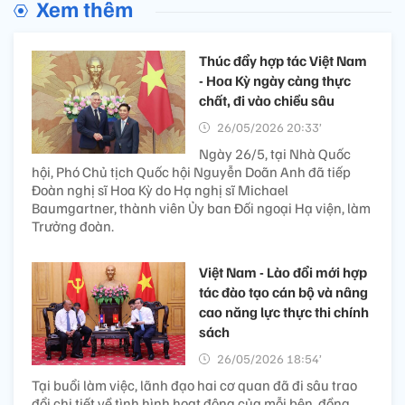
Xem thêm
Thúc đẩy hợp tác Việt Nam
- Hoa Kỳ ngày càng thực
chất, đi vào chiều sâu
26/05/2026 20:33’
Ngày 26/5, tại Nhà Quốc
hội, Phó Chủ tịch Quốc hội Nguyễn Doãn Anh đã tiếp
Đoàn nghị sĩ Hoa Kỳ do Hạ nghị sĩ Michael
Baumgartner, thành viên Ủy ban Đối ngoại Hạ viện, làm
Trưởng đoàn.
Việt Nam - Lào đổi mới hợp
tác đào tạo cán bộ và nâng
cao năng lực thực thi chính
sách
26/05/2026 18:54’
Tại buổi làm việc, lãnh đạo hai cơ quan đã đi sâu trao
đổi chi tiết về tình hình hoạt động của mỗi bên, đồng