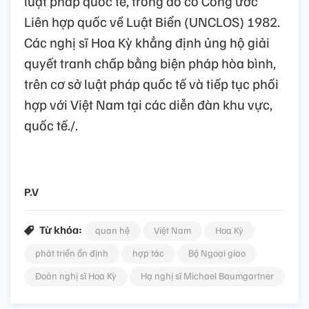
luật pháp quốc tế, trong đó có Công ước
Liên hợp quốc về Luật Biển (UNCLOS) 1982.
Các nghị sĩ Hoa Kỳ khẳng định ủng hộ giải
quyết tranh chấp bằng biện pháp hòa bình,
trên cơ sở luật pháp quốc tế và tiếp tục phối
hợp với Việt Nam tại các diễn đàn khu vực,
quốc tế./.
P.V
Từ khóa:
quan hệ
Việt Nam
Hoa Kỳ
phát triển ổn định
hợp tác
Bộ Ngoại giao
Đoàn nghị sĩ Hoa Kỳ
Hạ nghị sĩ Michael Baumgartner