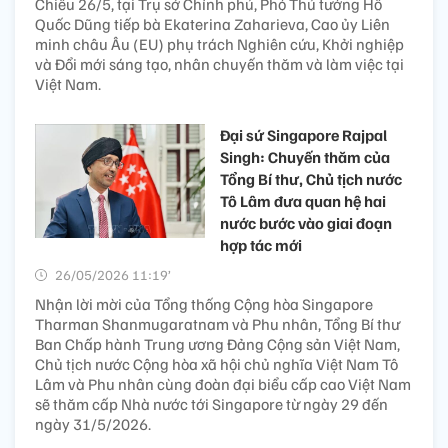
Chiều 26/5, tại Trụ sở Chính phủ, Phó Thủ tướng Hồ
Quốc Dũng tiếp bà Ekaterina Zaharieva, Cao ủy Liên
minh châu Âu (EU) phụ trách Nghiên cứu, Khởi nghiệp
và Đổi mới sáng tạo, nhân chuyến thăm và làm việc tại
Việt Nam.
Đại sứ Singapore Rajpal
Singh: Chuyến thăm của
Tổng Bí thư, Chủ tịch nước
Tô Lâm đưa quan hệ hai
nước bước vào giai đoạn
hợp tác mới
26/05/2026 11:19’
Nhận lời mời của Tổng thống Cộng hòa Singapore
Tharman Shanmugaratnam và Phu nhân, Tổng Bí thư
Ban Chấp hành Trung ương Đảng Cộng sản Việt Nam,
Chủ tịch nước Cộng hòa xã hội chủ nghĩa Việt Nam Tô
Lâm và Phu nhân cùng đoàn đại biểu cấp cao Việt Nam
sẽ thăm cấp Nhà nước tới Singapore từ ngày 29 đến
ngày 31/5/2026.