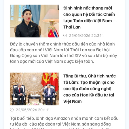
Định hình nấc thang mới
cho quan hệ Đối tác Chiến
lược Toàn diện Việt Nam –
Thái Lan
25/05/2026 22:36’
Đây là chuyến thăm chính thức đầu tiên của nhà lãnh
đạo cấp cao nhất Việt Nam tới Thái Lan sau Đại hội
Đảng Cộng sản Việt Nam lần thứ XIV và sau khi bộ máy
lãnh đạo mới của Việt Nam được kiện toàn.
Tổng Bí thư, Chủ tịch nước
Tô Lâm: Tạo thuận lợi cho
các tập đoàn công nghệ
cao của Hoa Kỳ đầu tư tại
Việt Nam
22/05/2026 20:11’
Tại buổi tiếp, lãnh đạo Amazon nhấn mạnh cam kết đầu
tư lâu dài của tập đoàn tại Việt Nam, sẵn sàng đồng