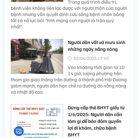
Trong quá trình điều trị,
bệnh viện không liên lạc được với người thân của người
bệnh nhưng vẫn quyết định cứu sống bệnh nhân bằng
tất cả nỗ lực bởi “tính mạng con người là trân quý
nhất”.
Người dân vất vả mưu sinh
những ngày nắng nóng
02/06/2025 17:40’
Vào khoảng thời gian từ 10 -
14 giờ, lượng phương tiện
tham gia giao thông trên đường ở thành phố Hải Dương
giảm mạnh, người dân hạn chế ra đường do nắng nóng
và nhiệt độ cao.
Dừng cấp thẻ BHYT giấy từ
1/6/2025: Người dân cần
làm gì để bảo đảm quyền
lợi đi khám, chữa bệnh
BHYT