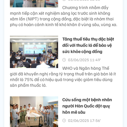
Chương trình nhằm đẩy
mạnh tiếp cận xét nghiệm sàng lọc trước sinh không
xâm lấn (NIPT) trong cộng đồng, đặc biệt là nhóm thai
phụ có hoàn cảnh kinh tế khó khăn ở vùng sâu, vùng xa.
Tăng thuế tiêu thụ đặc biệt
đối với thuốc lá để bảo vệ
sức khỏe cộng đồng
03/06/2025 11:49’
WHO và Ngân hàng Thế
giới đã khuyến nghị rằng tỷ trọng thuế trên giá bán lẻ ít
nhất là 75% để có hiệu quả trong việc giảm tiêu dùng
sản phẩm thuốc lá.
Cứu sống một bệnh nhân
người Hàn Quốc đột quỵ
hôn mê sâu
02/06/2025 17:56’