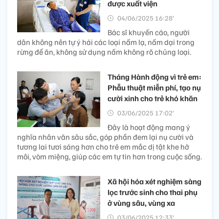
được xuất viện
04/06/2025 16:28’
Bác sĩ khuyến cáo, người
dân không nên tự ý hái các loại nấm lạ, nấm dại trong
rừng để ăn, không sử dụng nấm không rõ chủng loại.
Tháng Hành động vì trẻ em:
Phẫu thuật miễn phí, tạo nụ
cười xinh cho trẻ khó khăn
03/06/2025 17:02’
Đây là hoạt động mang ý
nghĩa nhân văn sâu sắc, góp phần đem lại nụ cười và
tương lai tươi sáng hơn cho trẻ em mắc dị tật khe hở
môi, vòm miệng, giúp các em tự tin hơn trong cuộc sống.
Xã hội hóa xét nghiệm sàng
lọc trước sinh cho thai phụ
ở vùng sâu, vùng xa
03/06/2025 12:33’