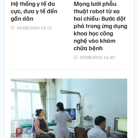
Hệ thống y tế đa
Mạng lưới phẫu
cực, đưa y tế đến
thuật robot từ xa
gần dân
hai chiều: Bước đột
phá trong ứng dụng
04/08/2026 13:11’
khoa học công
nghệ vào khám
chữa bệnh
03/08/2026 16:35’