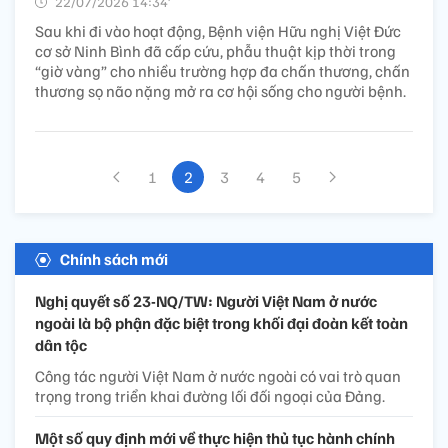
22/07/2026 14:34’
Sau khi đi vào hoạt động, Bệnh viện Hữu nghị Việt Đức
cơ sở Ninh Bình đã cấp cứu, phẫu thuật kịp thời trong
“giờ vàng” cho nhiều trường hợp đa chấn thương, chấn
thương sọ não nặng mở ra cơ hội sống cho người bệnh.
1
2
3
4
5
Chính sách mới
Nghị quyết số 23-NQ/TW: Người Việt Nam ở nước
ngoài là bộ phận đặc biệt trong khối đại đoàn kết toàn
dân tộc
Công tác người Việt Nam ở nước ngoài có vai trò quan
trọng trong triển khai đường lối đối ngoại của Đảng.
Một số quy định mới về thực hiện thủ tục hành chính