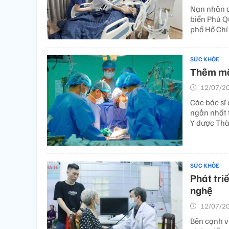
Nạn nhân c
biển Phú Q
phố Hồ Chí 
SỨC KHỎE
Thêm một
12/07/20
Các bác sĩ 
ngắn nhất t
Y dược Thà
SỨC KHỎE
Phát tri
nghệ
12/07/20
Bên cạnh vi