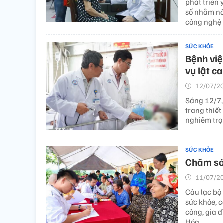
phát triển
số nhằm nâ
công nghệ y
SỨC KHỎE
Bệnh việ
vụ lật c
12/07/20
Sáng 12/7,
trang thiết
nghiêm trọ
SỨC KHỎE
Chăm só
11/07/20
Câu lạc bộ
sức khỏe, 
công, gia đ
Hóa.