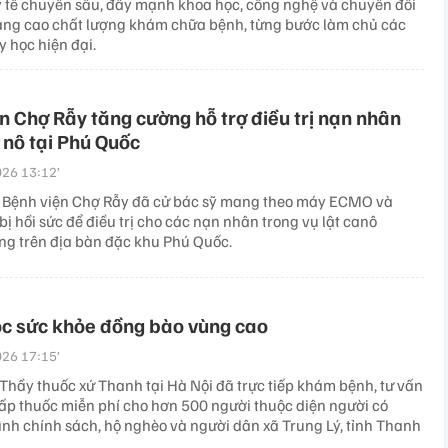
 y tế chuyên sâu, đẩy mạnh khoa học, công nghệ và chuyển đổi
ng cao chất lượng khám chữa bệnh, từng bước làm chủ các
 học hiện đại.
n Chợ Rẫy tăng cường hỗ trợ điều trị nạn nhân
a nô tại Phú Quốc
26 13:12’
 Bệnh viện Chợ Rẫy đã cử bác sỹ mang theo máy ECMO và
 bị hồi sức để điều trị cho các nạn nhân trong vụ lật canô
ng trên địa bàn đặc khu Phú Quốc.
c sức khỏe đồng bào vùng cao
26 17:15’
 Thầy thuốc xứ Thanh tại Hà Nội đã trực tiếp khám bệnh, tư vấn
cấp thuốc miễn phí cho hơn 500 người thuộc diện người có
ình chính sách, hộ nghèo và người dân xã Trung Lý, tỉnh Thanh