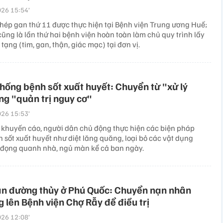
26 15:54’
ghép gan thứ 11 được thực hiện tại Bệnh viện Trung ương Huế;
cũng là lần thứ hai bệnh viện hoàn toàn làm chủ quy trình lấy
tạng (tim, gan, thận, giác mạc) tại đơn vị.
hống bệnh sốt xuất huyết: Chuyển từ "xử lý
ng "quản trị nguy cơ"
26 15:53’
 khuyến cáo, người dân chủ động thực hiện các biện pháp
 sốt xuất huyết như diệt lăng quăng, loại bỏ các vật dụng
đọng quanh nhà, ngủ màn kể cả ban ngày.
ạn đường thủy ở Phú Quốc: Chuyển nạn nhân
g lên Bệnh viện Chợ Rẫy để điều trị
26 12:08’