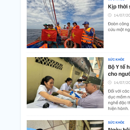
Kịp thời
14/07/20
Đoàn công t
cứu một ng
SỨC KHỎE
Bộ Y tế
cho ngư
14/07/20
Đối với các
dục mầm no
nghề đặc th
hiện hành.
SỨC KHỎE
Ngày hội