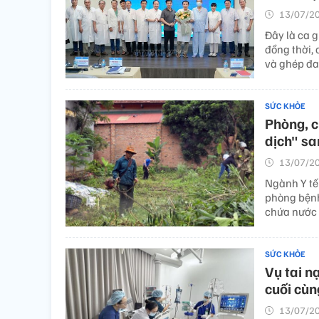
13/07/20
Đây là ca 
đồng thời, 
và ghép đa 
SỨC KHỎE
Phòng, c
dịch" sa
13/07/20
Ngành Y tế
phòng bệnh
chứa nước 
SỨC KHỎE
Vụ tai n
cuối cùn
13/07/20