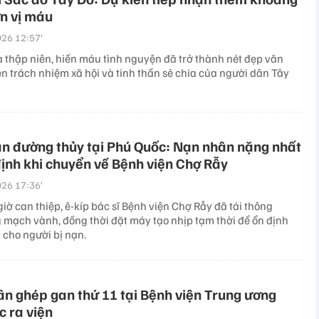
n vị máu
26 12:57’
 thập niên, hiến máu tình nguyện đã trở thành nét đẹp văn
ện trách nhiệm xã hội và tinh thần sẻ chia của người dân Tây
ạn đường thủy tại Phú Quốc: Nạn nhân nặng nhất
ịnh khi chuyển về Bệnh viện Chợ Rẫy
26 17:36’
iờ can thiệp, ê-kíp bác sĩ Bệnh viện Chợ Rẫy đã tái thông
 mạch vành, đồng thời đặt máy tạo nhịp tạm thời để ổn định
 cho người bị nạn.
n ghép gan thứ 11 tại Bệnh viện Trung ương
 ra viện