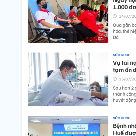
1.000 đơ
14/07/20
Qua gần ba
hóa, thể hi
Đô.
SỨC KHỎE
Vụ tai n
tạm ổn đ
13/07/20
Sau hơn 2 g
thành công
huyết động
SỨC KHỎE
Bệnh nhâ
Huế được