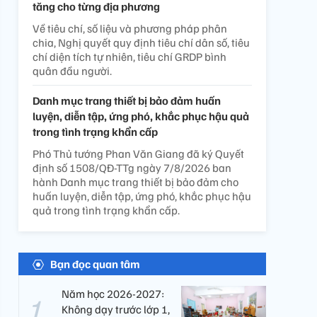
tăng cho từng địa phương
Về tiêu chí, số liệu và phương pháp phân
chia, Nghị quyết quy định tiêu chí dân số, tiêu
chí diện tích tự nhiên, tiêu chí GRDP bình
quân đầu người.
Danh mục trang thiết bị bảo đảm huấn
luyện, diễn tập, ứng phó, khắc phục hậu quả
trong tình trạng khẩn cấp
Phó Thủ tướng Phan Văn Giang đã ký Quyết
định số 1508/QĐ-TTg ngày 7/8/2026 ban
hành Danh mục trang thiết bị bảo đảm cho
huấn luyện, diễn tập, ứng phó, khắc phục hậu
quả trong tình trạng khẩn cấp.
Bạn đọc quan tâm
Năm học 2026-2027:
Không dạy trước lớp 1,