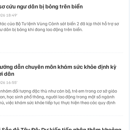
 sơ cứu ngư dân bị bỏng trên biển
26 18:49’
ác của Bộ Tư lệnh Vùng Cảnh sát biển 2 đã kịp thời hỗ trợ sơ
ư dân bị bỏng khi đang lao động trên biển.
 hướng dẫn chuyên môn khám sức khỏe định kỳ
ời dân
26 16:55’
 nhóm đối tượng đặc thù như cán bộ, trẻ em trong cơ sở giáo
n, học sinh phổ thông, người lao động trong một số ngành
ù, việc khám sức khỏe tiếp tục thực hiện theo các quy định
 Sắc đỏ Tây Đô: Dự kiến tiếp nhận thêm khoảng