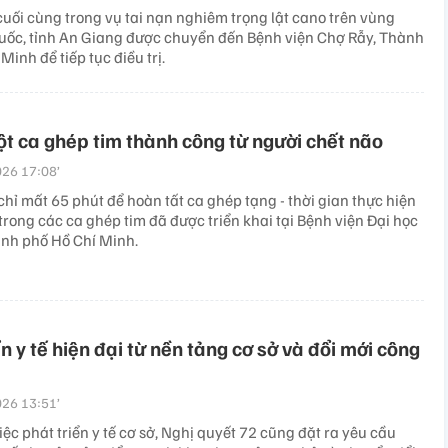
uối cùng trong vụ tai nạn nghiêm trọng lật cano trên vùng
uốc, tỉnh An Giang được chuyển đến Bệnh viện Chợ Rẫy, Thành
Minh để tiếp tục điều trị.
 ca ghép tim thành công từ người chết não
26 17:08’
chỉ mất 65 phút để hoàn tất ca ghép tạng - thời gian thực hiện
rong các ca ghép tim đã được triển khai tại Bệnh viện Đại học
nh phố Hồ Chí Minh.
ển y tế hiện đại từ nền tảng cơ sở và đổi mới công
26 13:51’
ệc phát triển y tế cơ sở, Nghị quyết 72 cũng đặt ra yêu cầu