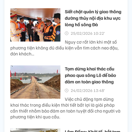
Siết chặt quản lý giao thông
đường thủy nội địa khu vực
lòng hồ sông Đà
25/02/2026 10:22’
Nguy cơ rất lớn khi một số
phương tiện không đủ điều kiện vẫn tìm cách neo đậu,
đón khách...
Tạm dừng khai thác cầu
phao qua sông Lô để bảo
đảm an toàn giao thông ​
24/02/2026 13:48’
Việc chủ động tạm dừng
khai thác trong điều kiện thời tiết bất lợi là giải pháp
cần thiết nhằm bảo đảm an toàn tuyệt đối cho người và
phương tiện khi qua cầu.
Lâm Đồng: Khởi tố, bắt tạm