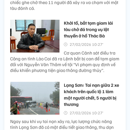
chiếc ghe chở theo 11 người đã xảy ra va chạm với một
tàu đánh cá.
Khởi tố, bắt tạm giam lái
tàu chở đá trong vụ lật
thuyền ở hồ Thác Bà
27/02/2026 10:27’
Cơ quan Cảnh sát điều tra
Công an tỉnh Lào Cai đã ra Lệnh bắt bị can để tạm giam
đối với Nguyễn Văn Thâm về tội “Vi phạm quy định về
điều khiển phương tiện giao thông đường thủy”.
Lạng Sơn: Tai nạn giữa 2 xe
khách trên quốc lộ 1 làm
một người chết, 5 người bị
thương
27/02/2026 10:27’
Ngay sau khi vụ tai nạn xảy ra, lực lượng chức năng
tỉnh Lạng Sơn đã có mặt điều tiết giao thông, thu dọn