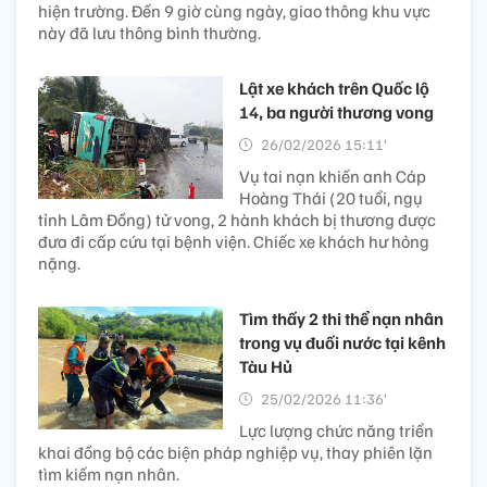
hiện trường. Đến 9 giờ cùng ngày, giao thông khu vực
này đã lưu thông bình thường.
Lật xe khách trên Quốc lộ
14, ba người thương vong
26/02/2026 15:11’
Vụ tai nạn khiến anh Cáp
Hoàng Thái (20 tuổi, ngụ
tỉnh Lâm Đồng) tử vong, 2 hành khách bị thương được
đưa đi cấp cứu tại bệnh viện. Chiếc xe khách hư hỏng
nặng.
Tìm thấy 2 thi thể nạn nhân
trong vụ đuối nước tại kênh
Tàu Hủ
25/02/2026 11:36’
Lực lượng chức năng triển
khai đồng bộ các biện pháp nghiệp vụ, thay phiên lặn
tìm kiếm nạn nhân.