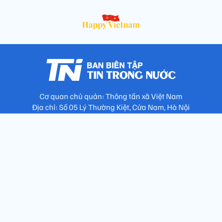
Cơ quan chủ quản: Thông tấn xã Việt Nam
Địa chỉ: Số 05 Lý Thường Kiệt, Cửa Nam, Hà Nội
Chịu trách nhiệm: Trưởng ban Trần Ngọc Tú
Phó Trưởng ban: Hoàng Như Hoa, Nguyễn Văn Nhật, Lê Thị
Thu Hương
Số điện thoại: 024.38257994 - Fax: 024.3826.7981 - Email:
tap.phongbien@gmail.com
Không sao chép nội dung khi chưa có sự đồng ý bằng văn bản
!
Trang chủ
Giới thiệu