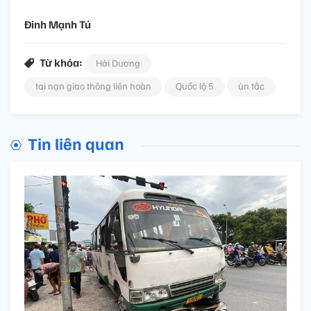
Đinh Mạnh Tú
Từ khóa:
Hải Dương
tai nạn giao thông liên hoàn
Quốc lộ 5
ùn tắc
Tin liên quan