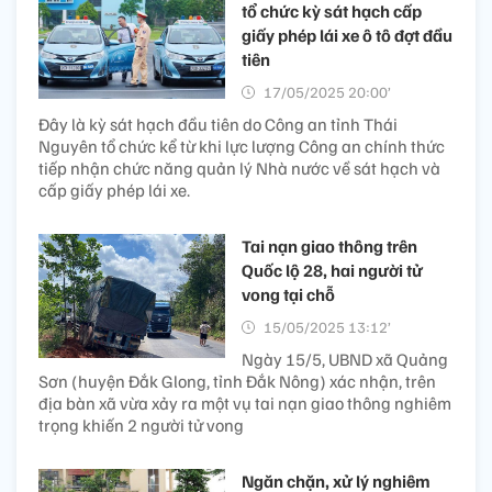
tổ chức kỳ sát hạch cấp
giấy phép lái xe ô tô đợt đầu
tiên
17/05/2025 20:00’
Đây là kỳ sát hạch đầu tiên do Công an tỉnh Thái
Nguyên tổ chức kể từ khi lực lượng Công an chính thức
tiếp nhận chức năng quản lý Nhà nước về sát hạch và
cấp giấy phép lái xe.
Tai nạn giao thông trên
Quốc lộ 28, hai người tử
vong tại chỗ
15/05/2025 13:12’
Ngày 15/5, UBND xã Quảng
Sơn (huyện Đắk Glong, tỉnh Đắk Nông) xác nhận, trên
địa bàn xã vừa xảy ra một vụ tai nạn giao thông nghiêm
trọng khiến 2 người tử vong
Ngăn chặn, xử lý nghiêm