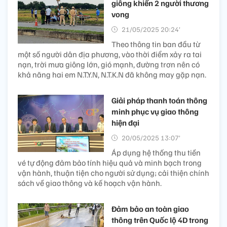
giông khiến 2 người thương
vong
21/05/2025 20:24’
Theo thông tin ban đầu từ
một số người dân địa phương, vào thời điểm xảy ra tai
nạn, trời mưa giông lớn, gió mạnh, đường trơn nên có
khả năng hai em N.T.Y.N, N.T.K.N đã không may gặp nạn.
Giải pháp thanh toán thông
minh phục vụ giao thông
hiện đại
20/05/2025 13:07’
Áp dụng hệ thống thu tiền
vé tự động đảm bảo tính hiệu quả và minh bạch trong
vận hành, thuận tiện cho người sử dụng; cải thiện chính
sách về giao thông và kế hoạch vận hành.
Đảm bảo an toàn giao
thông trên Quốc lộ 4D trong