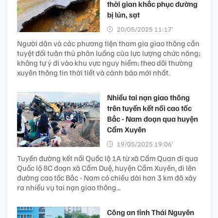
thời gian khắc phục đường
bị lún, sạt
20/05/2025 11:17’
Người dân và các phương tiện tham gia giao thông cần
tuyệt đối tuân thủ phân luồng của lực lượng chức năng;
không tự ý đi vào khu vực nguy hiểm; theo dõi thường
xuyên thông tin thời tiết và cảnh báo mới nhất.
Nhiều tai nạn giao thông
trên tuyến kết nối cao tốc
Bắc - Nam đoạn qua huyện
Cẩm Xuyên
19/05/2025 19:06’
Tuyến đường kết nối Quốc lộ 1A từ xã Cẩm Quan đi qua
Quốc lộ 8C đoạn xã Cẩm Duệ, huyện Cẩm Xuyên, đi lên
đường cao tốc Bắc - Nam có chiều dài hơn 3 km đã xảy
ra nhiều vụ tai nạn giao thông...
Công an tỉnh Thái Nguyên