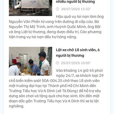
nhiều người bị thương
28/07/2025 12:33’
Hậu quả vụ tai nạn làm ông
Nguyễn Văn Phến tử vong trên đường đi cấp cứu. Bà
Nguyễn Thị Mỹ Trinh, anh Huỳnh Quốc Minh, ông Bột
và ông Liệt bị thương, đang được điều trị. Các phương
tiện trong vụ tai nạn đều hư hỏng nặng.
Lật xe chở 18 sinh viên, 6
người bị thương
25/07/2025 10:05’
Vào khoảng 14 giờ 45 phút
ngày 24/7, xe khách loại 29
chỗ biển kiểm soát 50A-004.35 chở theo 18 sinh viên
một trường đại học tại Thành phố Hồ Chí Minh đến
Trường Tiểu học Vừ A Dính (xã Tà Đùng) để hỗ trợ xây
dựng sân chơi và tặng quà cho học sinh. Khi đến một
đoạn dốc gần Trường Tiểu học Vừ A Dính thì xe bị lật
nghiêng.