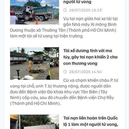
người tử vong
28/07/2025 18:23’
Vụ tai nạn giữa hai xe tải tại
gần Nhà máy Xi măng Bình
Dương thuộc xã Thường Tân (Thành phố Hồ Chí Minh)
làm một tài xế tử vong tại hiện trường.
Tài xế dương tính với ma
túy, gây tai nạn khiến 2 cha
con thương vong
28/07/2025 14:54’
Cú va chạm khiến cháu P. tử
vong tại chỗ, anh T. bị thương nặng, được người dân
đưa đến Bệnh viện Đa khoa khu vực Tân Biên (Tây
Ninh) cấp cứu, sau đó chuyển đến Bệnh viện Chợ Rẫy
(Thành phố Hồ Chí Minh).
Tai nạn liên hoàn trên Quốc
lộ 1 làm một người tử vong,