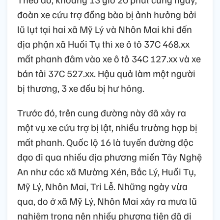
đoàn xe cứu trợ đồng bào bị ảnh hưởng bởi
lũ lụt tại hai xã Mỹ Lý và Nhôn Mai khi đến
địa phận xã Huồi Tụ thì xe ô tô 37C 468.xx
mất phanh đâm vào xe ô tô 34C 127.xx và xe
bán tải 37C 527.xx. Hậu quả làm một người
bị thương, 3 xe đều bị hư hỏng.
Trước đó, trên cung đường này đã xảy ra
một vụ xe cứu trợ bị lật, nhiều trường hợp bị
mất phanh. Quốc lộ 16 là tuyến đường độc
đạo đi qua nhiều địa phương miền Tây Nghệ
An như các xã Mường Xén, Bắc Lý, Huồi Tụ,
Mỹ Lý, Nhôn Mai, Tri Lễ. Những ngày vừa
qua, do ở xã Mỹ Lý, Nhôn Mai xảy ra mưa lũ
nghiêm trọng nên nhiều phương tiện đã di