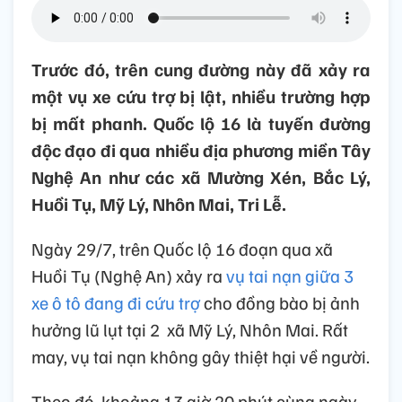
Trước đó, trên cung đường này đã xảy ra
một vụ xe cứu trợ bị lật, nhiều trường hợp
bị mất phanh. Quốc lộ 16 là tuyến đường
độc đạo đi qua nhiều địa phương miền Tây
Nghệ An như các xã Mường Xén, Bắc Lý,
Huồi Tụ, Mỹ Lý, Nhôn Mai, Tri Lễ.
Ngày 29/7, trên Quốc lộ 16 đoạn qua xã
Huồi Tụ (Nghệ An) xảy ra
vụ tai nạn giữa 3
xe ô tô đang đi cứu trợ
cho đồng bào bị ảnh
hưởng lũ lụt tại 2 xã Mỹ Lý, Nhôn Mai. Rất
may, vụ tai nạn không gây thiệt hại về người.
Theo đó, khoảng 13 giờ 20 phút cùng ngày,