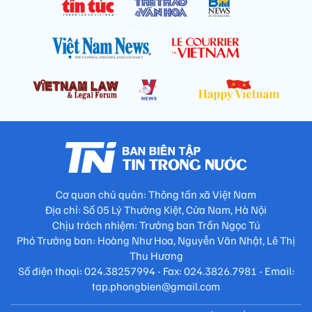
Cơ quan chủ quản: Thông tấn xã Việt Nam
Địa chỉ: Số 05 Lý Thường Kiệt, Cửa Nam, Hà Nội
Chịu trách nhiệm: Trưởng ban Trần Ngọc Tú
Phó Trưởng ban: Hoàng Như Hoa, Nguyễn Văn Nhật, Lê Thị
Thu Hương
Số điện thoại: 024.38257994 - Fax: 024.3826.7981 - Email:
tap.phongbien@gmail.com