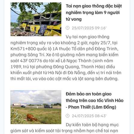
Tai nạn giao thông đặc biệt
nghiêm trọng làm 9 người
tử vong
25/07/2025 09:16’
Vụ tai nạn giao thông
nghiêm trọng xảy ra vào khoảng 2 giờ, ngày 25/7, tại
Km571+800 quốc lộ 1A thuộc Tổ dân phố Đông Trinh,
phường Sông Trí. Xe ô tô giường nằm mang biển kiểm
soát 43F 00776 do tài xế Lê Ngọc Thành (sinh năm
1989, trú tại phường Đông Quang, Thanh Hóa) điều
khiển xuất phát từ Hà Nội đi Đà Nẵng, đến vị trí nói trên
thì mất lái, va vào các cột mốc và lật sang bên đường.
Đảm bảo an toàn giao
thông trên cao tốc Vĩnh Hảo
- Phan Thiết (Lâm Đồng)
24/07/2025 08:43’
Dự kiến toàn bộ hạng mục
giám sát và kiểm soát tải trọng nhằm hạn chế tai nạn