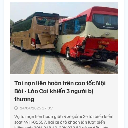
Tai nạn liên hoàn trên cao tốc Nội
Bài - Lào Cai khiến 3 người bị
thương
24/04/2025 17:05’
Vụ tai nạn liên hoàn giữa 4 xe gồm: Xe tải biển kiểm
soát 49H-01357, hai xe ô tô khách lần lượt biển
kiểm soát 29H-918.19, 29K-032.50 và xe đầu kéo...