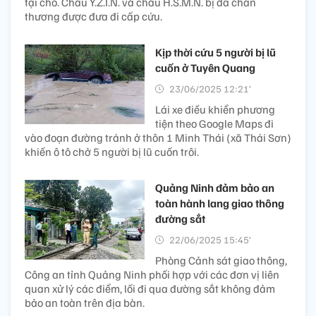
tại chỗ. Cháu Y.Z.I.N. và cháu H.S.M.N. bị đa chấn
thương được đưa đi cấp cứu.
Kịp thời cứu 5 người bị lũ
cuốn ở Tuyên Quang
23/06/2025 12:21’
Lái xe điều khiển phương
tiện theo Google Maps đi
vào đoạn đường tránh ở thôn 1 Minh Thái (xã Thái Sơn)
khiến ô tô chở 5 người bị lũ cuốn trôi.
Quảng Ninh đảm bảo an
toàn hành lang giao thông
đường sắt
22/06/2025 15:45’
Phòng Cảnh sát giao thông,
Công an tỉnh Quảng Ninh phối hợp với các đơn vị liên
quan xử lý các điểm, lối đi qua đường sắt không đảm
bảo an toàn trên địa bàn.