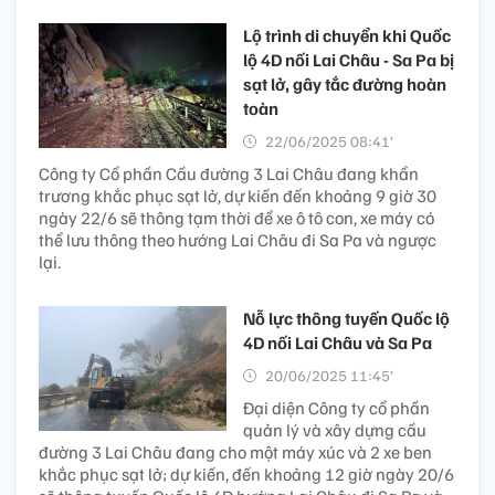
Lộ trình di chuyển khi Quốc
lộ 4D nối Lai Châu - Sa Pa bị
sạt lở, gây tắc đường hoàn
toàn
22/06/2025 08:41’
Công ty Cổ phần Cầu đường 3 Lai Châu đang khẩn
trương khắc phục sạt lở, dự kiến đến khoảng 9 giờ 30
ngày 22/6 sẽ thông tạm thời để xe ô tô con, xe máy có
thể lưu thông theo hướng Lai Châu đi Sa Pa và ngược
lại.
Nỗ lực thông tuyến Quốc lộ
4D nối Lai Châu và Sa Pa
20/06/2025 11:45’
Đại diện Công ty cổ phần
quản lý và xây dựng cầu
đường 3 Lai Châu đang cho một máy xúc và 2 xe ben
khắc phục sạt lở; dự kiến, đến khoảng 12 giờ ngày 20/6