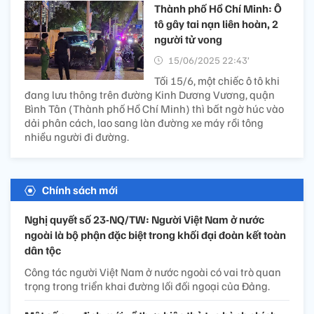
Thành phố Hồ Chí Minh: Ô
tô gây tai nạn liên hoàn, 2
người tử vong
15/06/2025 22:43’
Tối 15/6, một chiếc ô tô khi
đang lưu thông trên đường Kinh Dương Vương, quận
Bình Tân (Thành phố Hồ Chí Minh) thì bất ngờ húc vào
dải phân cách, lao sang làn đường xe máy rồi tông
nhiều người đi đường.
Chính sách mới
Nghị quyết số 23-NQ/TW: Người Việt Nam ở nước
ngoài là bộ phận đặc biệt trong khối đại đoàn kết toàn
dân tộc
Công tác người Việt Nam ở nước ngoài có vai trò quan
trọng trong triển khai đường lối đối ngoại của Đảng.