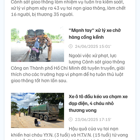
Cảnh sát giao thông làm nhiệm vụ tuần tra kiểm soát,
xử lý vi phạm xảy ra 43 vụ tai nạn giao thông, làm chết
16 người, bị thương 35 người.
"Mạnh tay" xử lý xe chở
hàng cồng kềnh
24/06/2025 15:01’
Ngoài việc xử phạt, lực
lượng Cảnh sát giao thông
Công an Thành phố Hồ Chí Minh đã tuyên truyền, giải
thích cho các trường hợp vi phạm để họ tuân thủ luật
giao thông tốt hơn lần sau.
Xe ô tô đầu kéo va chạm xe
đạp điện, 4 cháu nhỏ
thương vong
23/06/2025 17:15’
Hậu quả của vụ tai nạn
khiến hai cháu Y.Y.N. (3 tuổi) và H.T.V.N. (15 tuổi) tử vong