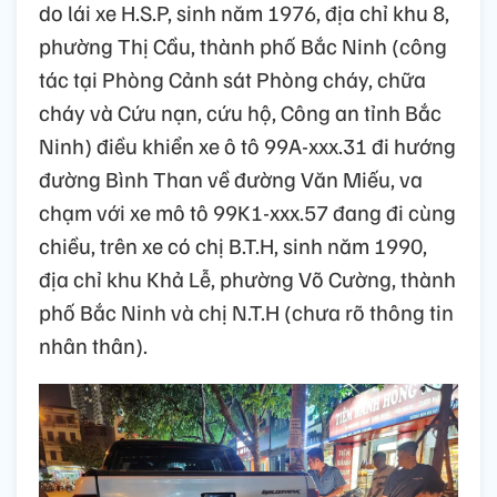
do lái xe H.S.P, sinh năm 1976, địa chỉ khu 8,
phường Thị Cầu, thành phố Bắc Ninh (công
tác tại Phòng Cảnh sát Phòng cháy, chữa
cháy và Cứu nạn, cứu hộ, Công an tỉnh Bắc
Ninh) điều khiển xe ô tô 99A-xxx.31 đi hướng
đường Bình Than về đường Văn Miếu, va
chạm với xe mô tô 99K1-xxx.57 đang đi cùng
chiều, trên xe có chị B.T.H, sinh năm 1990,
địa chỉ khu Khả Lễ, phường Võ Cường, thành
phố Bắc Ninh và chị N.T.H (chưa rõ thông tin
nhân thân).