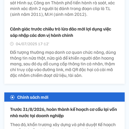
sát Hình sự, Công an Thành phố tiến hành rà soát, xác
minh xác định 2 người bị đánh trong đoạn clip là T.L
(sinh năm 2011), M.H (sinh năm 2012).
Cảnh giác trước chiêu trò lừa đảo mới lợi dụng việc
sáp nhập các đơn vị hành chính
04/07/2025 17:12’
Đối tượng thường mạo danh cơ quan chức năng, dùng
thông tin nửa thật, nửa giả để khiến người dân hoang
mang, sau đó dụ dỗ cung cấp thông tin cá nhân, thậm
chí truy cập vào đường link, mã QR độc hại có cài mã
độc nhằm chiếm đoạt dữ liệu, tài sản.
Chính sách mới
Trước 31/8/2026, hoàn thành kế hoạch cơ cấu lại vốn
nhà nước tại doanh nghiệp
Theo đó, khẩn trương xây dựng và phê duyệt Kế hoạch