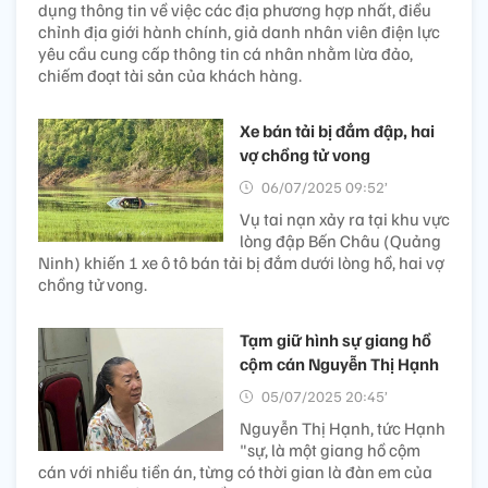
dụng thông tin về việc các địa phương hợp nhất, điều
chỉnh địa giới hành chính, giả danh nhân viên điện lực
yêu cầu cung cấp thông tin cá nhân nhằm lừa đảo,
chiếm đoạt tài sản của khách hàng.
Xe bán tải bị đắm đập, hai
vợ chồng tử vong
06/07/2025 09:52’
Vụ tai nạn xảy ra tại khu vực
lòng đập Bến Châu (Quảng
Ninh) khiến 1 xe ô tô bán tải bị đắm dưới lòng hồ, hai vợ
chồng tử vong.
Tạm giữ hình sự giang hồ
cộm cán Nguyễn Thị Hạnh
05/07/2025 20:45’
Nguyễn Thị Hạnh, tức Hạnh
"sự, là một giang hồ cộm
cán với nhiều tiền án, từng có thời gian là đàn em của