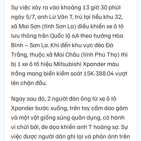
Sự việc xảy ra vào khoảng 13 giờ 30 phút
ngày 5/7, anh Lừ Văn T, trú tại tiểu khu 32,
xã Mai Sơn (tỉnh Sơn La) điều khiển xe ô tô
lưu thông trên Quốc lộ 6A theo hướng Hòa
Bình – Sơn La. Khi đến khu vực đèo Đá
Trắng, thuộc xã Mai Châu (tỉnh Phú Thọ) thì
bị 1 xe ô tô hiệu Mitsubishi Xpander màu
trắng mang biển kiểm soát 15K-388.04 vượt
lên chặn đầu.
Ngay sau đó, 2 người đàn ông từ xe ô tô
Xpander bước xuống, trên tay cầm dao găm
và một vật giống súng quân dụng, có hành
vi chửi bới, đe dọa khiến anh T hoảng sợ. Sự
việc được người dân ghi lại và phản ánh trên