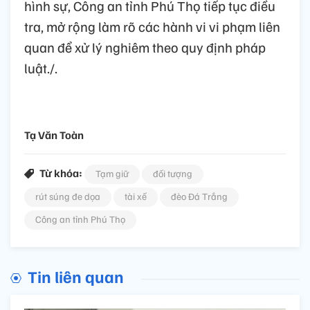
hình sự, Công an tỉnh Phú Thọ tiếp tục điều
tra, mở rộng làm rõ các hành vi vi phạm liên
quan để xử lý nghiêm theo quy định pháp
luật./.
Tạ Văn Toàn
Từ khóa:
Tạm giữ
đối tượng
rút súng đe dọa
tài xế
đèo Đá Trắng
Công an tỉnh Phú Thọ
Tin liên quan