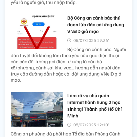
yếu là người già, thu nhập thấp.
Bộ Công an cảnh báo thủ
đoạn lừa đảo cài ứng dụng
VNeID giả mạo
05/07/2025 19:36’
Bộ Công an cảnh báo: Người
dân tuyệt đối không làm theo yêu cầu qua điện thoại
của các đối tượng gọi điện tự xưng là cán bộ
xã/phường, cảnh sát khu vực… hướng dẫn người dân
truy cập đường dẫn hoặc cài đặt ứng dụng VNeID giả
mạo.
Làm rõ vụ chủ quán
Internet hành hung 2 học
sinh tại Thành phố Hồ Chí
Minh
05/07/2025 12:10’
Công an phường đã phối hợp Tổ địa bàn Phòng Cảnh