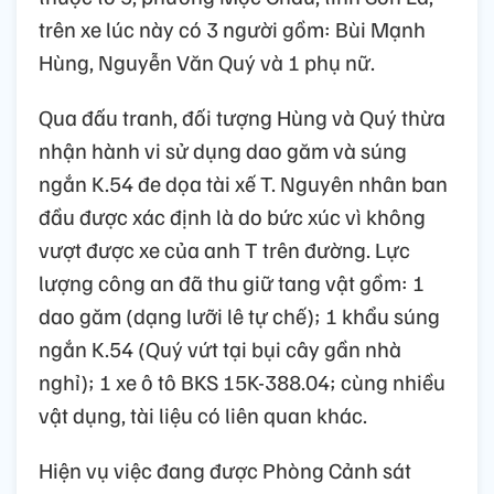
trên xe lúc này có 3 người gồm: Bùi Mạnh
Hùng, Nguyễn Văn Quý và 1 phụ nữ.
Qua đấu tranh, đối tượng Hùng và Quý thừa
nhận hành vi sử dụng dao găm và súng
ngắn K.54 đe dọa tài xế T. Nguyên nhân ban
đầu được xác định là do bức xúc vì không
vượt được xe của anh T trên đường. Lực
lượng công an đã thu giữ tang vật gồm: 1
dao găm (dạng lưỡi lê tự chế); 1 khẩu súng
ngắn K.54 (Quý vứt tại bụi cây gần nhà
nghỉ); 1 xe ô tô BKS 15K-388.04; cùng nhiều
vật dụng, tài liệu có liên quan khác.
Hiện vụ việc đang được Phòng Cảnh sát