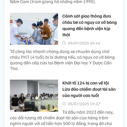
Năm Cam (trùm giang hồ những năm 1990).
Cảnh sát giao thông đưa
cháu bé có nguy cơ vỡ bàng
quang đến bệnh viện kịp
thời
05/07/2025 20:44’
Tổ công tác nhanh chóng dùng xe chuyên dụng chở
cháu P.H.T (4 tuổi) bị bí đường tiểu, có nguy cơ vỡ bàng
quang đến cấp cứu tại Bệnh viện Đại học Y Dược Cần
Thơ.
Khởi tố 124 bị can về tội
Lừa đảo chiếm đoạt tài sản
của người cao tuổi
05/07/2025 19:37’
Từ đầu năm 2023 đến nay,
các đối tượng đã chiếm đoạt tài sản của hàng trăm
nghìn người với số tiền hơn 500 tỷ đồng, trong đó chủ