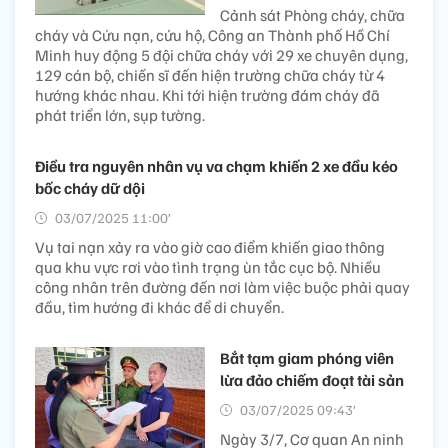
Cảnh sát Phòng cháy, chữa
cháy và Cứu nạn, cứu hộ, Công an Thành phố Hồ Chí
Minh huy động 5 đội chữa cháy với 29 xe chuyên dụng,
129 cán bộ, chiến sĩ đến hiện trường chữa cháy từ 4
hướng khác nhau. Khi tới hiện trường đám cháy đã
phát triển lớn, sụp tường.
Điều tra nguyên nhân vụ va chạm khiến 2 xe đầu kéo
bốc cháy dữ dội
03/07/2025 11:00’
Vụ tai nạn xảy ra vào giờ cao điểm khiến giao thông
qua khu vực rơi vào tình trạng ùn tắc cục bộ. Nhiều
công nhân trên đường đến nơi làm việc buộc phải quay
đầu, tìm hướng đi khác để di chuyển.
Bắt tạm giam phóng viên
lừa đảo chiếm đoạt tài sản
03/07/2025 09:43’
Ngày 3/7, Cơ quan An ninh