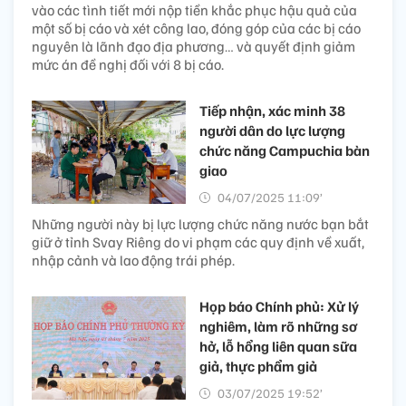
vào các tình tiết mới nộp tiền khắc phục hậu quả của
một số bị cáo và xét công lao, đóng góp của các bị cáo
nguyên là lãnh đạo địa phương… và quyết định giảm
mức án đề nghị đối với 8 bị cáo.
Tiếp nhận, xác minh 38
người dân do lực lượng
chức năng Campuchia bàn
giao
04/07/2025 11:09’
Những người này bị lực lượng chức năng nước bạn bắt
giữ ở tỉnh Svay Riêng do vi phạm các quy định về xuất,
nhập cảnh và lao động trái phép.
Họp báo Chính phủ: Xử lý
nghiêm, làm rõ những sơ
hở, lỗ hổng liên quan sữa
giả, thực phẩm giả
03/07/2025 19:52’