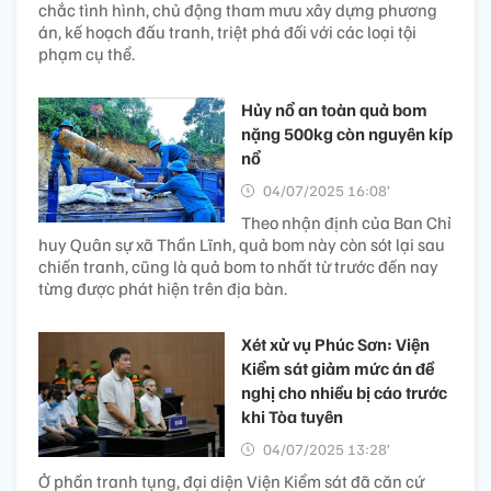
chắc tình hình, chủ động tham mưu xây dựng phương
án, kế hoạch đấu tranh, triệt phá đối với các loại tội
phạm cụ thể.
Hủy nổ an toàn quả bom
nặng 500kg còn nguyên kíp
nổ
04/07/2025 16:08’
Theo nhận định của Ban Chỉ
huy Quân sự xã Thần Lĩnh, quả bom này còn sót lại sau
chiến tranh, cũng là quả bom to nhất từ trước đến nay
từng được phát hiện trên địa bàn.
Xét xử vụ Phúc Sơn: Viện
Kiểm sát giảm mức án đề
nghị cho nhiều bị cáo trước
khi Tòa tuyên
04/07/2025 13:28’
Ở phần tranh tụng, đại diện Viện Kiểm sát đã căn cứ