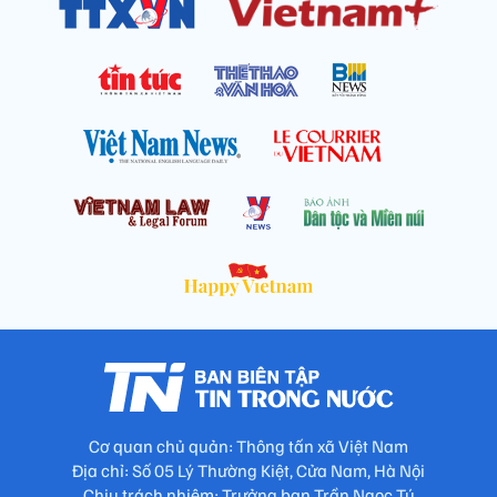
Cơ quan chủ quản: Thông tấn xã Việt Nam
Địa chỉ: Số 05 Lý Thường Kiệt, Cửa Nam, Hà Nội
Chịu trách nhiệm: Trưởng ban Trần Ngọc Tú