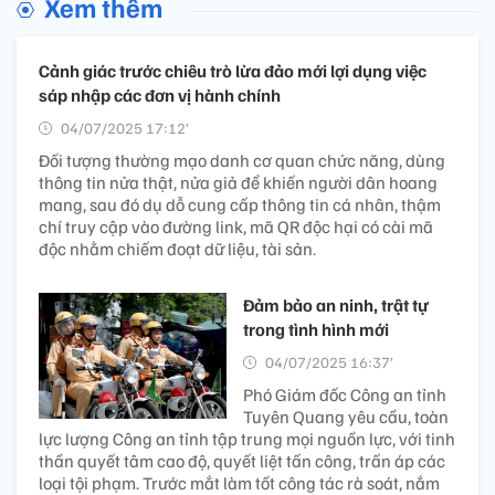
Xem thêm
Cảnh giác trước chiêu trò lừa đảo mới lợi dụng việc
sáp nhập các đơn vị hành chính
04/07/2025 17:12’
Đối tượng thường mạo danh cơ quan chức năng, dùng
thông tin nửa thật, nửa giả để khiến người dân hoang
mang, sau đó dụ dỗ cung cấp thông tin cá nhân, thậm
chí truy cập vào đường link, mã QR độc hại có cài mã
độc nhằm chiếm đoạt dữ liệu, tài sản.
Đảm bảo an ninh, trật tự
trong tình hình mới
04/07/2025 16:37’
Phó Giám đốc Công an tỉnh
Tuyên Quang yêu cầu, toàn
lực lượng Công an tỉnh tập trung mọi nguồn lực, với tinh
thần quyết tâm cao độ, quyết liệt tấn công, trấn áp các
loại tội phạm. Trước mắt làm tốt công tác rà soát, nắm