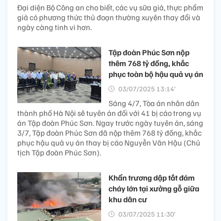
Đại diện Bộ Công an cho biết, các vụ sữa giả, thực phẩm
giả có phương thức thủ đoạn thường xuyên thay đổi và
ngày càng tinh vi hơn.
Tập đoàn Phúc Sơn nộp
thêm 768 tỷ đồng, khắc
phục toàn bộ hậu quả vụ án
03/07/2025 13:14’
Sáng 4/7, Tòa án nhân dân
thành phố Hà Nội sẽ tuyên án đối với 41 bị cáo trong vụ
án Tập đoàn Phúc Sơn. Ngay trước ngày tuyên án, sáng
3/7, Tập đoàn Phúc Sơn đã nộp thêm 768 tỷ đồng, khắc
phục hậu quả vụ án thay bị cáo Nguyễn Văn Hậu (Chủ
tịch Tập đoàn Phúc Sơn).
Khẩn trương dập tắt đám
cháy lớn tại xưởng gỗ giữa
khu dân cư
03/07/2025 11:30’