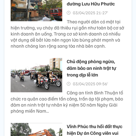
đường Lưu Hữu Phước
03/04/2025 21:27’
Theo người dân có mặt tại
hiện trường, vụ cháy đã thiêu rụi gần như toàn bộ cơ sở
kinh doanh ăn uống. Trong cơ sở kinh doanh có nhiều
vật dụng dễ bắt lửa nên ngọn lửa bùng phát mạnh và
nhanh chóng lan rộng sang tòa nhà bên cạnh.
Chủ động phòng ngừa,
đảm bảo an ninh trật tự
trong dịp lễ lớn
03/04/2025 09:56’
Công an tỉnh Bình Thuận tổ
chức ra quân cao điểm tấn công, trấn áp tội phạm, bảo
đảm an ninh trật tự nhân kỷ niệm 50 năm Ngày Giải
phóng miền Nam...
Vĩnh Phúc thu hồi đất thực
hiện Dự án Công viên vui