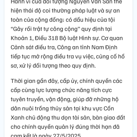
Hành vi của đối tượng Nguyễn Văn San thể
hiện thái độ coi thường pháp luật và sự an
toàn của cộng đồng; có dấu hiệu của tội
“Gây rối trật tự công cộng’’ quy định tại
Khoản 1, Điều 318 Bộ luật Hình sự. Cơ quan
Cảnh sát điều tra, Công an tỉnh Nam Định
tiếp tục mở rộng điều tra vụ việc, củng cố hồ
sơ, xử lý đối tượng theo quy định.
Thời gian gần đây, cấp ủy, chính quyền các
cấp cùng lực lượng chức năng tích cực
tuyên truyền, vận động, giúp đỡ những hộ
dân nuôi trồng thủy sản tại khu vực Cồn
Xanh chủ động thu dọn tài sản, bàn giao đất
cho chính quyền quản lý đúng thời hạn đã
cam kết là ngày 27/5/2025.