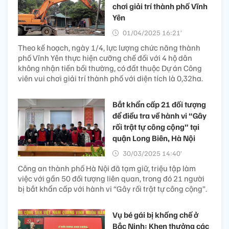
chơi giải trí thành phố Vĩnh
Yên
01/04/2025 16:21’
Theo kế hoạch, ngày 1/4, lực lượng chức năng thành
phố Vĩnh Yên thực hiện cưỡng chế đối với 4 hộ dân
không nhận tiền bồi thường, có đất thuộc Dự án Công
viên vui chơi giải trí thành phố với diện tích là 0,32ha.
Bắt khẩn cấp 21 đối tượng
để điều tra về hành vi “Gây
rối trật tự công cộng” tại
quận Long Biên, Hà Nội
30/03/2025 14:40’
Công an thành phố Hà Nội đã tạm giữ, triệu tập làm
việc với gần 50 đối tượng liên quan, trong đó 21 người
bị bắt khẩn cấp với hành vi “Gây rối trật tự công cộng”.
Vụ bé gái bị khống chế ở
Bắc Ninh: Khen thưởng các