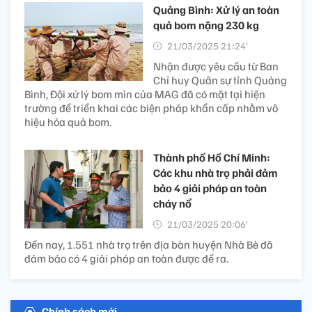
Quảng Bình: Xử lý an toàn
quả bom nặng 230 kg
21/03/2025 21:24’
Nhận được yêu cầu từ Ban
Chỉ huy Quân sự tỉnh Quảng
Bình, Đội xử lý bom mìn của MAG đã có mặt tại hiện
trường để triển khai các biện pháp khẩn cấp nhằm vô
hiệu hóa quả bom.
Thành phố Hồ Chí Minh:
Các khu nhà trọ phải đảm
bảo 4 giải pháp an toàn
cháy nổ
21/03/2025 20:06’
Đến nay, 1.551 nhà trọ trên địa bàn huyện Nhà Bè đã
đảm bảo có 4 giải pháp an toàn được đề ra.
Chính sách mới