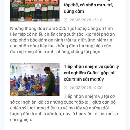
tập thể, cá nhân mưu trí,
dũng cảm
28/03/2025 15:18’
Những tháng đầu năm 2025, lực lượng Công an tỉnh
liên tiếp có nhiều chiến công xuất sắc, kịp thời phá án
góp phần bảo đảm an ninh trật tự, giữ vững niềm tin
của nhân dân; tiếp tục khẳng định thương hiệu của
đơn vị trong đấu tranh, phòng, chống tội phạm.
Tiếp nhận nhiệm vụ quản lý
cai nghiện: Cuộc "gặp lại"
của trinh sát ma túy
26/03/2025 19:30’
Tiếp nhận nhiệm vụ tại cơ
sở cai nghiện, đã có những cuộc “gặp lại” giữa cán bộ,
chiến sỹ lực lượng điều tra về ma túy và những đối
tượng đấu tranh trước kia, nay là học viên tại các cơ sở
cai nghiện.