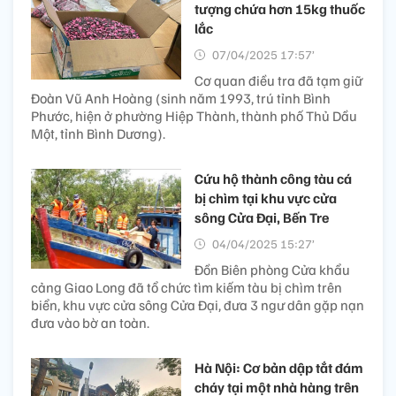
tượng chứa hơn 15kg thuốc
lắc
07/04/2025 17:57’
Cơ quan điều tra đã tạm giữ
Đoàn Vũ Anh Hoàng (sinh năm 1993, trú tỉnh Bình
Phước, hiện ở phường Hiệp Thành, thành phố Thủ Dầu
Một, tỉnh Bình Dương).
Cứu hộ thành công tàu cá
bị chìm tại khu vực cửa
sông Cửa Đại, Bến Tre
04/04/2025 15:27’
Đồn Biên phòng Cửa khẩu
cảng Giao Long đã tổ chức tìm kiếm tàu bị chìm trên
biển, khu vực cửa sông Cửa Đại, đưa 3 ngư dân gặp nạn
đưa vào bờ an toàn.
Hà Nội: Cơ bản dập tắt đám
cháy tại một nhà hàng trên