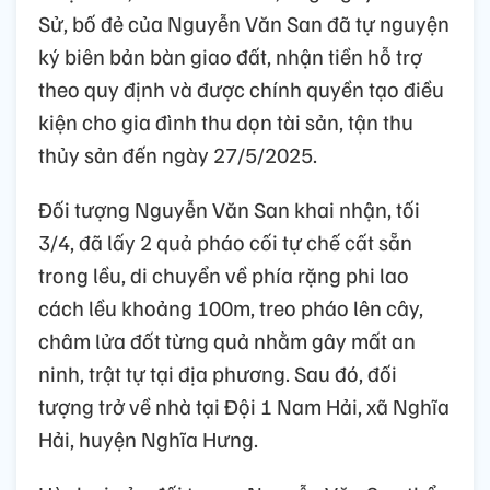
Sử, bố đẻ của Nguyễn Văn San đã tự nguyện
ký biên bản bàn giao đất, nhận tiền hỗ trợ
theo quy định và được chính quyền tạo điều
kiện cho gia đình thu dọn tài sản, tận thu
thủy sản đến ngày 27/5/2025.
Đối tượng Nguyễn Văn San khai nhận, tối
3/4, đã lấy 2 quả pháo cối tự chế cất sẵn
trong lều, di chuyển về phía rặng phi lao
cách lều khoảng 100m, treo pháo lên cây,
châm lửa đốt từng quả nhằm gây mất an
ninh, trật tự tại địa phương. Sau đó, đối
tượng trở về nhà tại Đội 1 Nam Hải, xã Nghĩa
Hải, huyện Nghĩa Hưng.