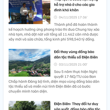
hỗ trợ nhà ở cho các gia
đình khó khăn
04/11/2025 17:36’
Thành phố đã hoàn thành
kế hoạch hưởng ứng phong trào thi đua Chung tay xóa
nhà tạm, nhà dột nát với tổng số 11.462 căn nhà được
xây mới và sửa chữa, tổng kinh phí 598,540 tỷ đồng.
Đổi thay vùng đồng bào
dân tộc thiểu số Điện Biên
03/11/2025 21:00’
Sau 5 năm thực hiện Nghị
quyết 17-NQ/TU của Ban
Chấp hành Đảng bộ tỉnh, diện mạo vùng đồng bào dân
tộc thiểu số và miền núi tỉnh Điện Biên đã có bước
chuyển mình toàn diện.
Điện Biên: Thay đổi tư duy
sản xuất, đồng bào dân tộc