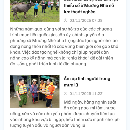
thiểu số ở Mường Nhé nỗ
lực thoát nghèo
03/11/2025 07:38’
Những năm qua, cùng với sự hỗ trợ của các chương
trình mục tiêu quốc gia, cấp ủy, chính quyền địa
phương xã Mường Nhé chú trọng đào tạo nghề cho lao
động nông thôn nhất là các vùng biên giới còn gặp khó
khăn. Việc đào tạo nghề không chỉ giúp người dân
nâng cao kỹ năng mà còn là “chìa khóa” để cải thiện
đời sống, phát triển kinh tế địa phương.
Ấm áp tình người trong
mưa lũ
01/11/2025 11:23’
Mỗi ngày, hàng nghìn suất
ăn cùng gạo, mì tôm, nước
uống, sữa và các nhu yếu phẩm được chuyển liên tục
vào những khu vực bị ngập, tiếp thêm sức mạnh cho lực
lượng tuyến đầu và người dân vùng lũ