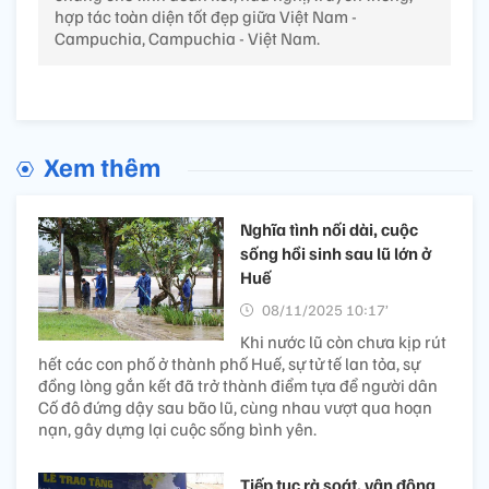
hợp tác toàn diện tốt đẹp giữa Việt Nam -
Campuchia, Campuchia - Việt Nam.
Xem thêm
Nghĩa tình nối dài, cuộc
sống hồi sinh sau lũ lớn ở
Huế
08/11/2025 10:17’
Khi nước lũ còn chưa kịp rút
hết các con phố ở thành phố Huế, sự tử tế lan tỏa, sự
đồng lòng gắn kết đã trở thành điểm tựa để người dân
Cố đô đứng dậy sau bão lũ, cùng nhau vượt qua hoạn
nạn, gây dựng lại cuộc sống bình yên.
Tiếp tục rà soát, vận động