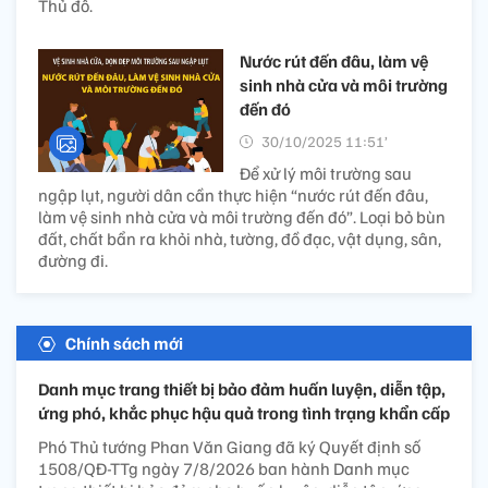
Thủ đô.
Nước rút đến đâu, làm vệ
sinh nhà cửa và môi trường
đến đó
30/10/2025 11:51’
Để xử lý môi trường sau
ngập lụt, người dân cần thực hiện “nước rút đến đâu,
làm vệ sinh nhà cửa và môi trường đến đó”. Loại bỏ bùn
đất, chất bẩn ra khỏi nhà, tường, đồ đạc, vật dụng, sân,
đường đi.
Chính sách mới
Danh mục trang thiết bị bảo đảm huấn luyện, diễn tập,
ứng phó, khắc phục hậu quả trong tình trạng khẩn cấp
Phó Thủ tướng Phan Văn Giang đã ký Quyết định số
1508/QĐ-TTg ngày 7/8/2026 ban hành Danh mục