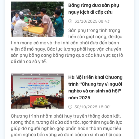
Băng rừng đưa sản phụ
nguy kịch đi cấp cứu
31/10/2025 08:43’
Sản phụ trong tình trạng
tiền sản giật nặng, đe dọa
tính mạng cả mẹ và thai nhi cần phải đưa đến bệnh
viện để mổ ngay. Các lực lượng phối hợp vận chuyển
sản phụ bằng cáng băng rừng qua các khu vực sạt lở
để đến cơ sở y tế.
Hà Nội triển khai Chương
trình “Chung tay vì người
nghèo và an sinh xã hội”
năm 2025
30/10/2025 18:00’
Chương trình nhằm phát huy truyền thống đoàn kết,
tương thân, tương ái của dân tộc, tạo thêm nguồn lực
giúp đỡ người nghèo, góp phần hoàn thành mục tiêu
giảm nghèo bền vững và đảm bảo an sinh xã hội của