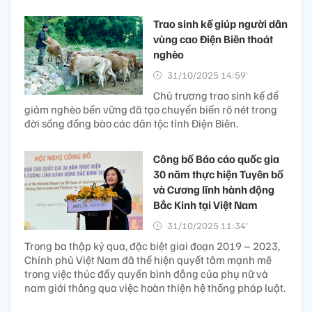
Trao sinh kế giúp người dân
vùng cao Điện Biên thoát
nghèo
31/10/2025 14:59’
Chủ trương trao sinh kế để
giảm nghèo bền vững đã tạo chuyển biến rõ nét trong
đời sống đồng bào các dân tộc tỉnh Điện Biên.
Công bố Báo cáo quốc gia
30 năm thực hiện Tuyên bố
và Cương lĩnh hành động
Bắc Kinh tại Việt Nam
31/10/2025 11:34’
Trong ba thập kỷ qua, đặc biệt giai đoạn 2019 – 2023,
Chính phủ Việt Nam đã thể hiện quyết tâm mạnh mẽ
trong việc thúc đẩy quyền bình đẳng của phụ nữ và
nam giới thông qua việc hoàn thiện hệ thống pháp luật.