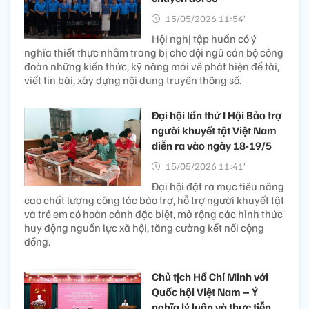
15/05/2026 11:54’
Hội nghị tập huấn có ý
nghĩa thiết thực nhằm trang bị cho đội ngũ cán bộ công
đoàn những kiến thức, kỹ năng mới về phát hiện đề tài,
viết tin bài, xây dựng nội dung truyền thông số.
Đại hội lần thứ I Hội Bảo trợ
người khuyết tật Việt Nam
diễn ra vào ngày 18-19/5
15/05/2026 11:41’
Đại hội đặt ra mục tiêu nâng
cao chất lượng công tác bảo trợ, hỗ trợ người khuyết tật
và trẻ em có hoàn cảnh đặc biệt, mở rộng các hình thức
huy động nguồn lực xã hội, tăng cường kết nối cộng
đồng.
Chủ tịch Hồ Chí Minh với
Quốc hội Việt Nam – Ý
nghĩa lý luận và thực tiễn