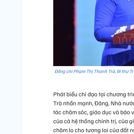
Đồng chí Phạm Thị Thanh Trà, Bí thư T
Phát biểu chỉ đạo tại chương t
Trà nhấn mạnh, Đảng, Nhà nước 
tác chăm sóc, giáo dục và bảo v
của cả hệ thống chính trị, của g
chăm lo cho tương lai của đất n