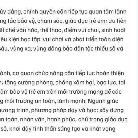
ủy đảng, chính quyền cần tiếp tục quan tâm lãnh
ng tác bảo vệ, chăm sóc, giáo dục trẻ em; ưu tiên
ết chế văn hóa, thể thao, điểm vui chơi, sinh hoạt
iều kiện học tập, vui chơi và phát triển toàn diện
 sâu, vùng xa, vùng đồng bào dân tộc thiểu số và
ành, cơ quan chức năng cần tiếp tục hoàn thiện
m; tăng cường phòng, chống xâm hại, bạo lực, tai
 tâm bảo vệ trẻ em trên môi trường mạng để các
ng môi trường an toàn, lành mạnh. Ngành giáo
 chương trình, phương pháp dạy và học; xây dựng
n toàn, nhân văn, hạnh phúc; chú trọng giáo dục
số, khơi dậy tinh thần sáng tạo và khát vọng