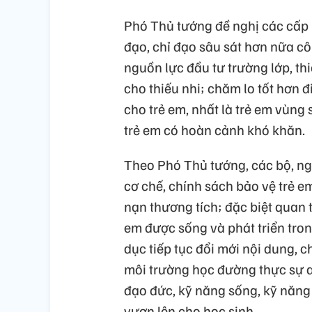
Phó Thủ tướng đề nghị các cấp 
đạo, chỉ đạo sâu sát hơn nữa cô
nguồn lực đầu tư trường lớp, thi
cho thiếu nhi; chăm lo tốt hơn đ
cho trẻ em, nhất là trẻ em vùng
trẻ em có hoàn cảnh khó khăn.
Theo Phó Thủ tướng, các bộ, ng
cơ chế, chính sách bảo vệ trẻ e
nạn thương tích; đặc biệt quan
em được sống và phát triển tro
dục tiếp tục đổi mới nội dung,
môi trường học đường thực sự a
đạo đức, kỹ năng sống, kỹ năng 
vươn lên cho học sinh.