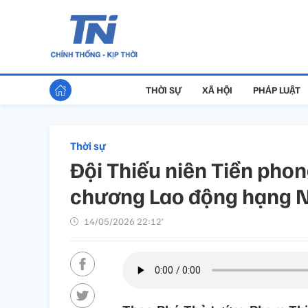
THỜI SỰ
XÃ HỘI
PHÁP LUẬT
Thời sự
Đội Thiếu niên Tiền pho
chương Lao động hạng 
14/05/2026 22:12’