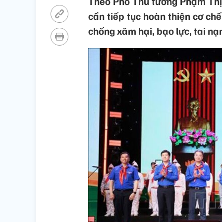
Theo Phó Thủ tướng Phạm Thị 
cần tiếp tục hoàn thiện cơ ch
chống xâm hại, bạo lực, tai nạ