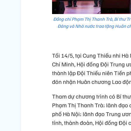
Đồng chí Phạm Thị Thanh Trà, Bí thư T
Đảng và Nhà nước trao tặng Huân ch
Tối 14/5, tại Cung Thiếu nhi H
Chí Minh, Hội đồng Đội Trung 
thành lập Đội Thiếu niên Tiền 
đón nhận Huân chương Lao độn
Tham dự chương trình có Bí th
Phạm Thị Thanh Trà; lãnh đạo c
phố Hà Nội; lãnh đạo Trung ươn
tỉnh, thành đoàn, Hội đồng Đội 