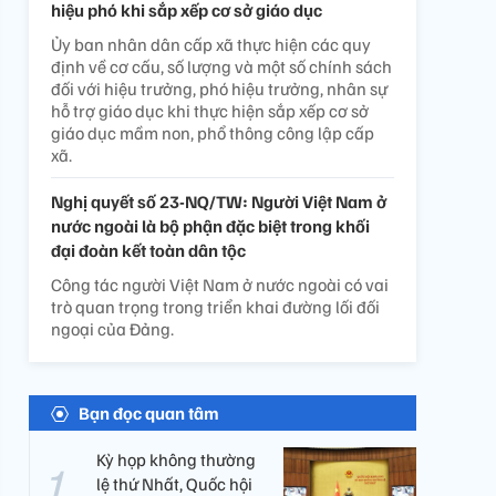
hiệu phó khi sắp xếp cơ sở giáo dục
Ủy ban nhân dân cấp xã thực hiện các quy
định về cơ cấu, số lượng và một số chính sách
đối với hiệu trưởng, phó hiệu trưởng, nhân sự
hỗ trợ giáo dục khi thực hiện sắp xếp cơ sở
giáo dục mầm non, phổ thông công lập cấp
xã.
Nghị quyết số 23-NQ/TW: Người Việt Nam ở
nước ngoài là bộ phận đặc biệt trong khối
đại đoàn kết toàn dân tộc
Công tác người Việt Nam ở nước ngoài có vai
trò quan trọng trong triển khai đường lối đối
ngoại của Đảng.
Bạn đọc quan tâm
Kỳ họp không thường
lệ thứ Nhất, Quốc hội