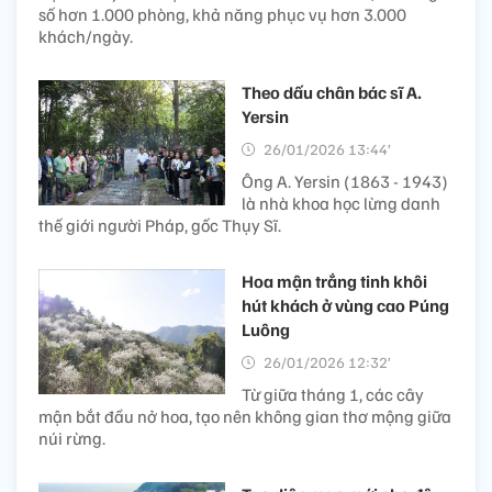
số hơn 1.000 phòng, khả năng phục vụ hơn 3.000
khách/ngày.
Theo dấu chân bác sĩ A.
Yersin
26/01/2026 13:44’
Ông A. Yersin (1863 - 1943)
là nhà khoa học lừng danh
thế giới người Pháp, gốc Thụy Sĩ.
Hoa mận trắng tinh khôi
hút khách ở vùng cao Púng
Luông
26/01/2026 12:32’
Từ giữa tháng 1, các cây
mận bắt đầu nở hoa, tạo nên không gian thơ mộng giữa
núi rừng.