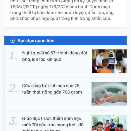
Phó Thủ tướng Phan Văn Giang đã ký Quyết định số
1508/QĐ-TTg ngày 7/8/2026 ban hành Danh mục
trang thiết bị bảo đảm cho huấn luyện, diễn tập, ứng
phó, khắc phục hậu quả trong tình trạng khẩn cấp.
Bạn đọc quan tâm
Nghị quyết số 57: Hành động đột
phá, lan tỏa kết quả
Cứu sống trẻ sinh cực non 25
tuần thai, nặng gần 700 gram
Giáo dục trước thềm năm học
mới: Tái cấu trúc mạng lưới, đổi