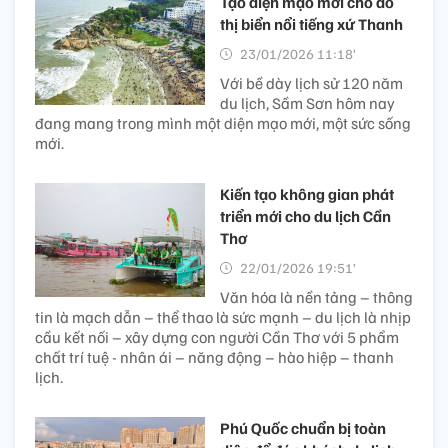
Tạo diện mạo mới cho đô
thị biển nổi tiếng xứ Thanh
23/01/2026 11:18’
Với bề dày lịch sử 120 năm
du lịch, Sầm Sơn hôm nay
đang mang trong mình một diện mạo mới, một sức sống
mới.
Kiến tạo không gian phát
triển mới cho du lịch Cần
Thơ
22/01/2026 19:51’
Văn hóa là nền tảng – thông
tin là mạch dẫn – thể thao là sức mạnh – du lịch là nhịp
cầu kết nối – xây dựng con người Cần Thơ với 5 phẩm
chất trí tuệ - nhân ái – năng động – hào hiệp – thanh
lịch.
Phú Quốc chuẩn bị toàn