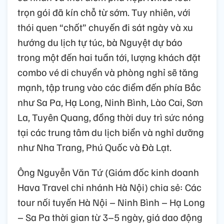
trọn gói đã kín chỗ từ sớm. Tuy nhiên, với
thói quen “chốt” chuyến đi sát ngày và xu
hướng du lịch tự túc, bà Nguyệt dự báo
trong một đến hai tuần tới, lượng khách đặt
combo vé di chuyển và phòng nghỉ sẽ tăng
mạnh, tập trung vào các điểm đến phía Bắc
như Sa Pa, Hạ Long, Ninh Bình, Lào Cai, Sơn
La, Tuyên Quang, đồng thời duy trì sức nóng
tại các trung tâm du lịch biển và nghỉ dưỡng
như Nha Trang, Phú Quốc và Đà Lạt.
Ông Nguyễn Văn Tứ (Giám đốc kinh doanh
Hava Travel chi nhánh Hà Nội) chia sẻ: Các
tour nối tuyến Hà Nội – Ninh Bình – Hạ Long
– Sa Pa thời gian từ 3–5 ngày, giá dao động