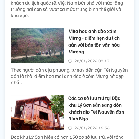
khách du lịch quốc tế. Việt Nam bứt phá với mức tăng
trưởng hai con số, vượt xa mức trung bình thế giới và
khu vực.
Mùa hoa anh đào xóm
Mừng - điểm hẹn du lịch
gắn với bảo tồn văn hóa
Mường
28/01/2026 08:17’
Theo người dân địa phương, từ nay đến cận Tết Nguyên
đán là thời điểm hoa mai anh đào ở xóm Mừng nở đẹp
nhất.
Các cơ sở lưu trú tại Đặc
khu Lý Sơn sẵn sàng đón
khách dịp Tết Nguyên đán
Bính Ngọ
26/01/2026 16:36’
Đặc khu Lý Sơn hiện có hơn 130 cơ sở lưu trú, với tổng