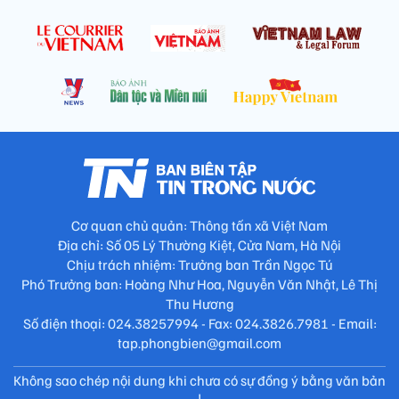
Cơ quan chủ quản: Thông tấn xã Việt Nam
Địa chỉ: Số 05 Lý Thường Kiệt, Cửa Nam, Hà Nội
Chịu trách nhiệm: Trưởng ban Trần Ngọc Tú
Phó Trưởng ban: Hoàng Như Hoa, Nguyễn Văn Nhật, Lê Thị
Thu Hương
Số điện thoại: 024.38257994 - Fax: 024.3826.7981 - Email:
tap.phongbien@gmail.com
Không sao chép nội dung khi chưa có sự đồng ý bằng văn bản
!