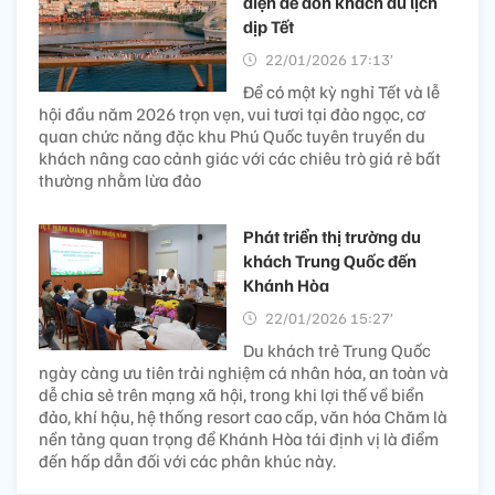
diện để đón khách du lịch
dịp Tết
22/01/2026 17:13’
Để có một kỳ nghỉ Tết và lễ
hội đầu năm 2026 trọn vẹn, vui tươi tại đảo ngọc, cơ
quan chức năng đặc khu Phú Quốc tuyên truyền du
khách nâng cao cảnh giác với các chiêu trò giá rẻ bất
thường nhằm lừa đảo
Phát triển thị trường du
khách Trung Quốc đến
Khánh Hòa
22/01/2026 15:27’
Du khách trẻ Trung Quốc
ngày càng ưu tiên trải nghiệm cá nhân hóa, an toàn và
dễ chia sẻ trên mạng xã hội, trong khi lợi thế về biển
đảo, khí hậu, hệ thống resort cao cấp, văn hóa Chăm là
nền tảng quan trọng để Khánh Hòa tái định vị là điểm
đến hấp dẫn đối với các phân khúc này.