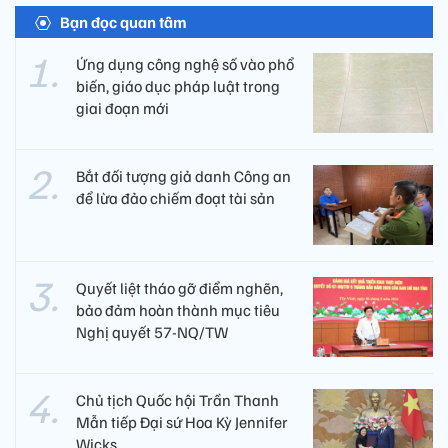
Bạn đọc quan tâm
Ứng dụng công nghệ số vào phổ
biến, giáo dục pháp luật trong
giai đoạn mới
Bắt đối tượng giả danh Công an
để lừa đảo chiếm đoạt tài sản
Quyết liệt tháo gỡ điểm nghẽn,
bảo đảm hoàn thành mục tiêu
Nghị quyết 57-NQ/TW
Chủ tịch Quốc hội Trần Thanh
Mẫn tiếp Đại sứ Hoa Kỳ Jennifer
Wicks