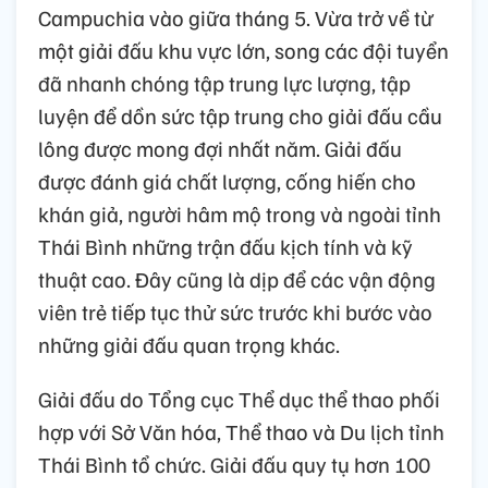
Campuchia vào giữa tháng 5. Vừa trở về từ
một giải đấu khu vực lớn, song các đội tuyển
đã nhanh chóng tập trung lực lượng, tập
luyện để dồn sức tập trung cho giải đấu cầu
lông được mong đợi nhất năm. Giải đấu
được đánh giá chất lượng, cống hiến cho
khán giả, người hâm mộ trong và ngoài tỉnh
Thái Bình những trận đấu kịch tính và kỹ
thuật cao. Đây cũng là dịp để các vận động
viên trẻ tiếp tục thử sức trước khi bước vào
những giải đấu quan trọng khác.
Giải đấu do Tổng cục Thể dục thể thao phối
hợp với Sở Văn hóa, Thể thao và Du lịch tỉnh
Thái Bình tổ chức. Giải đấu quy tụ hơn 100