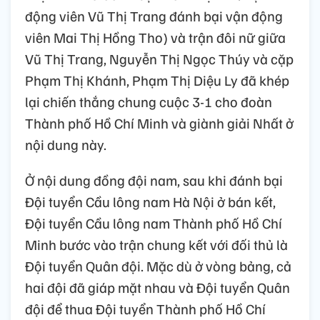
động viên Vũ Thị Trang đánh bại vận động
viên Mai Thị Hồng Tho) và trận đôi nữ giữa
Vũ Thị Trang, Nguyễn Thị Ngọc Thúy và cặp
Phạm Thị Khánh, Phạm Thị Diệu Ly đã khép
lại chiến thắng chung cuộc 3-1 cho đoàn
Thành phố Hồ Chí Minh và giành giải Nhất ở
nội dung này.
Ở nội dung đồng đội nam, sau khi đánh bại
Đội tuyển Cầu lông nam Hà Nội ở bán kết,
Đội tuyển Cầu lông nam Thành phố Hồ Chí
Minh bước vào trận chung kết với đối thủ là
Đội tuyển Quân đội. Mặc dù ở vòng bảng, cả
hai đội đã giáp mặt nhau và Đội tuyển Quân
đội để thua Đội tuyển Thành phố Hồ Chí