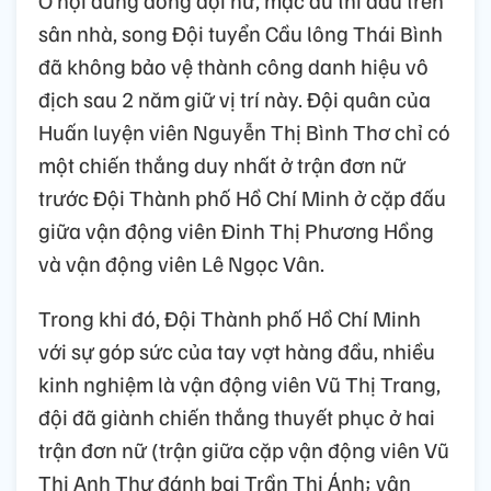
sân nhà, song Đội tuyển Cầu lông Thái Bình
đã không bảo vệ thành công danh hiệu vô
địch sau 2 năm giữ vị trí này. Đội quân của
Huấn luyện viên Nguyễn Thị Bình Thơ chỉ có
một chiến thắng duy nhất ở trận đơn nữ
trước Đội Thành phố Hồ Chí Minh ở cặp đấu
giữa vận động viên Đinh Thị Phương Hồng
và vận động viên Lê Ngọc Vân.
Trong khi đó, Đội Thành phố Hồ Chí Minh
với sự góp sức của tay vợt hàng đầu, nhiều
kinh nghiệm là vận động viên Vũ Thị Trang,
đội đã giành chiến thắng thuyết phục ở hai
trận đơn nữ (trận giữa cặp vận động viên Vũ
Thị Anh Thư đánh bại Trần Thị Ánh; vận