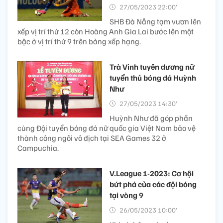
27/05/2023 22:00’
SHB Đà Nẵng tạm vươn lên
xếp vị trí thứ 12 còn Hoàng Anh Gia Lai bước lên một
bậc ở vị trí thứ 9 trên bảng xếp hạng.
Trà Vinh tuyên dương nữ
tuyển thủ bóng đá Huỳnh
Như
27/05/2023 14:30’
Huỳnh Như đã góp phần
cùng Đội tuyển bóng đá nữ quốc gia Việt Nam bảo vệ
thành công ngôi vô địch tại SEA Games 32 ở
Campuchia.
V.League 1-2023: Cơ hội
bứt phá của các đội bóng
tại vòng 9
26/05/2023 10:00’