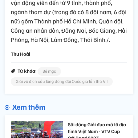
vận động viên đến từ 9 tỉnh, thành phố,
ngành tham dự (trong đó có 8 đội nam, 6 đội
nữ) gồm Thành phố Hồ Chí Minh, Quân đội,
Công an nhân dân, Đồng Nai, Bắc Giang, Hải
Phòng, Hà Nội, Lâm Đồng, Thái Bình./.
Thu Hoài
Từ khóa:
Bế mạc
Giải vô địch cầu lông đồng đội Quốc gia lần thứ VII
Xem thêm
Sôi động Giải đua mô tô địa
hình Việt Nam - VTV Cup