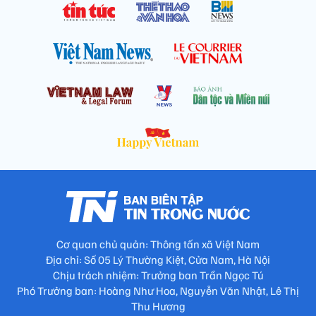
Cơ quan chủ quản: Thông tấn xã Việt Nam
Địa chỉ: Số 05 Lý Thường Kiệt, Cửa Nam, Hà Nội
Chịu trách nhiệm: Trưởng ban Trần Ngọc Tú
Phó Trưởng ban: Hoàng Như Hoa, Nguyễn Văn Nhật, Lê Thị
Thu Hương