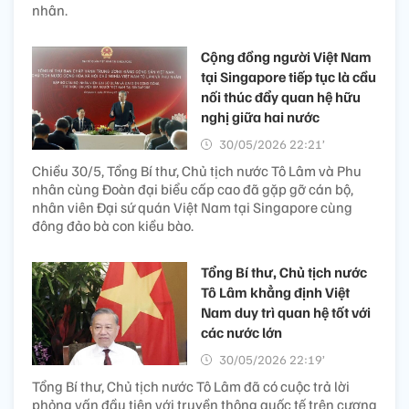
nhân.
Cộng đồng người Việt Nam
tại Singapore tiếp tục là cầu
nối thúc đẩy quan hệ hữu
nghị giữa hai nước
30/05/2026 22:21’
Chiều 30/5, Tổng Bí thư, Chủ tịch nước Tô Lâm và Phu
nhân cùng Đoàn đại biểu cấp cao đã gặp gỡ cán bộ,
nhân viên Đại sứ quán Việt Nam tại Singapore cùng
đông đảo bà con kiều bào.
Tổng Bí thư, Chủ tịch nước
Tô Lâm khẳng định Việt
Nam duy trì quan hệ tốt với
các nước lớn
30/05/2026 22:19’
Tổng Bí thư, Chủ tịch nước Tô Lâm đã có cuộc trả lời
phỏng vấn đầu tiên với truyền thông quốc tế trên cương