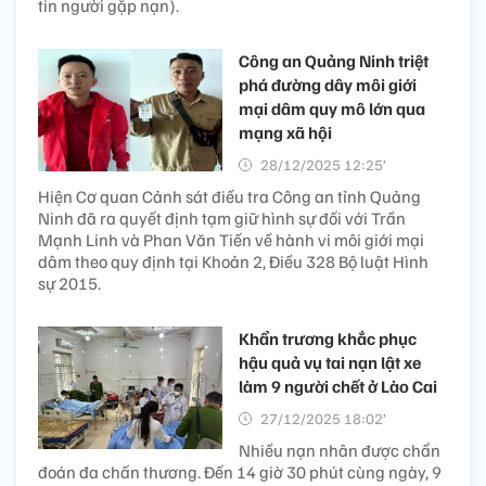
tin người gặp nạn).
Công an Quảng Ninh triệt
phá đường dây môi giới
mại dâm quy mô lớn qua
mạng xã hội
28/12/2025 12:25’
Hiện Cơ quan Cảnh sát điều tra Công an tỉnh Quảng
Ninh đã ra quyết định tạm giữ hình sự đối với Trần
Mạnh Linh và Phan Văn Tiến về hành vi môi giới mại
dâm theo quy định tại Khoản 2, Điều 328 Bộ luật Hình
sự 2015.
Khẩn trương khắc phục
hậu quả vụ tai nạn lật xe
làm 9 người chết ở Lào Cai
27/12/2025 18:02’
Nhiều nạn nhân được chẩn
đoán đa chấn thương. Đến 14 giờ 30 phút cùng ngày, 9