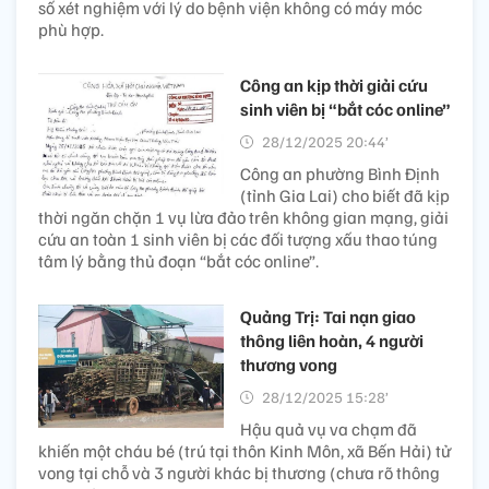
số xét nghiệm với lý do bệnh viện không có máy móc
phù hợp.
Công an kịp thời giải cứu
sinh viên bị “bắt cóc online”
28/12/2025 20:44’
Công an phường Bình Định
(tỉnh Gia Lai) cho biết đã kịp
thời ngăn chặn 1 vụ lừa đảo trên không gian mạng, giải
cứu an toàn 1 sinh viên bị các đối tượng xấu thao túng
tâm lý bằng thủ đoạn “bắt cóc online”.
Quảng Trị: Tai nạn giao
thông liên hoàn, 4 người
thương vong
28/12/2025 15:28’
Hậu quả vụ va chạm đã
khiến một cháu bé (trú tại thôn Kinh Môn, xã Bến Hải) tử
vong tại chỗ và 3 người khác bị thương (chưa rõ thông