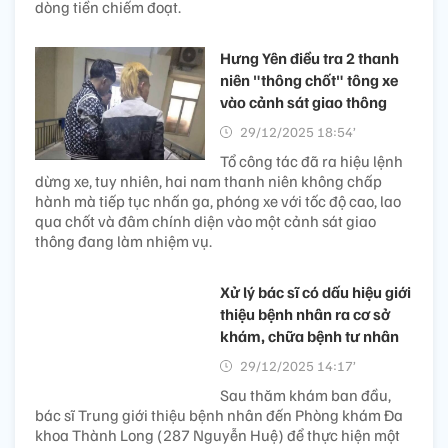
dòng tiền chiếm đoạt.
Hưng Yên điều tra 2 thanh
niên "thông chốt" tông xe
vào cảnh sát giao thông
29/12/2025 18:54’
Tổ công tác đã ra hiệu lệnh
dừng xe, tuy nhiên, hai nam thanh niên không chấp
hành mà tiếp tục nhấn ga, phóng xe với tốc độ cao, lao
qua chốt và đâm chính diện vào một cảnh sát giao
thông đang làm nhiệm vụ.
Xử lý bác sĩ có dấu hiệu giới
thiệu bệnh nhân ra cơ sở
khám, chữa bệnh tư nhân
29/12/2025 14:17’
Sau thăm khám ban đầu,
bác sĩ Trung giới thiệu bệnh nhân đến Phòng khám Đa
khoa Thành Long (287 Nguyễn Huệ) để thực hiện một