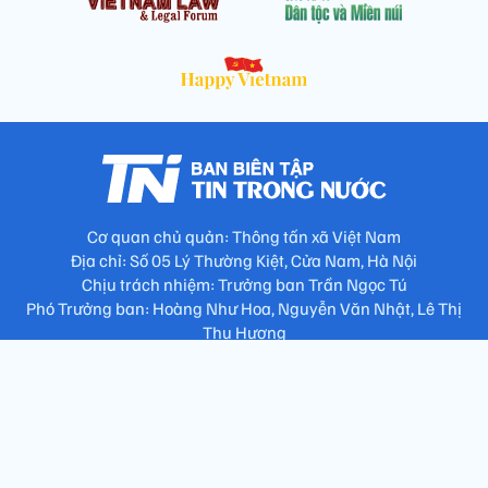
Cơ quan chủ quản: Thông tấn xã Việt Nam
Địa chỉ: Số 05 Lý Thường Kiệt, Cửa Nam, Hà Nội
Chịu trách nhiệm: Trưởng ban Trần Ngọc Tú
Phó Trưởng ban: Hoàng Như Hoa, Nguyễn Văn Nhật, Lê Thị
Thu Hương
Số điện thoại: 024.38257994 - Fax: 024.3826.7981 - Email:
tap.phongbien@gmail.com
Không sao chép nội dung khi chưa có sự đồng ý bằng văn bản
!
Trang chủ
Giới thiệu