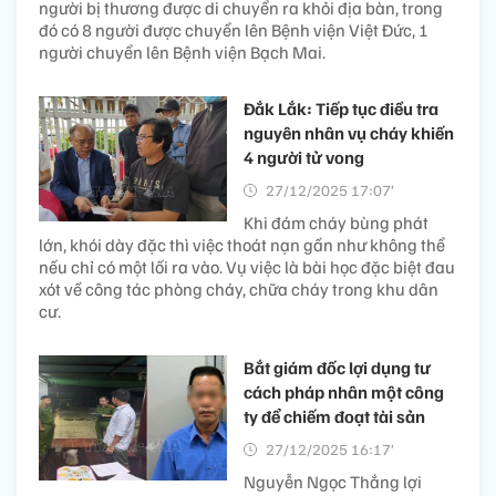
người bị thương được di chuyển ra khỏi địa bàn, trong
đó có 8 người được chuyển lên Bệnh viện Việt Đức, 1
người chuyển lên Bệnh viện Bạch Mai.
Đắk Lắk: Tiếp tục điều tra
nguyên nhân vụ cháy khiến
4 người tử vong​
27/12/2025 17:07’
Khi đám cháy bùng phát
lớn, khói dày đặc thì việc thoát nạn gần như không thể
nếu chỉ có một lối ra vào. Vụ việc là bài học đặc biệt đau
xót về công tác phòng cháy, chữa cháy trong khu dân
cư.
Bắt giám đốc lợi dụng tư
cách pháp nhân một công
ty để chiếm đoạt tài sản
27/12/2025 16:17’
Nguyễn Ngọc Thắng lợi