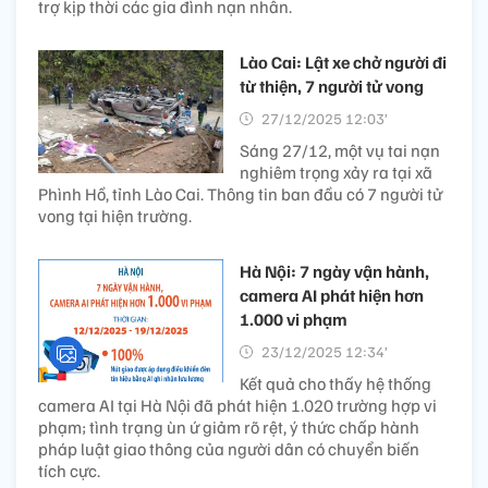
trợ kịp thời các gia đình nạn nhân.
Lào Cai: Lật xe chở người đi
từ thiện, 7 người tử vong
27/12/2025 12:03’
Sáng 27/12, một vụ tai nạn
nghiêm trọng xảy ra tại xã
Phình Hồ, tỉnh Lào Cai. Thông tin ban đầu có 7 người tử
vong tại hiện trường.
Hà Nội: 7 ngày vận hành,
camera AI phát hiện hơn
1.000 vi phạm
23/12/2025 12:34’
Kết quả cho thấy hệ thống
camera AI tại Hà Nội đã phát hiện 1.020 trường hợp vi
phạm; tình trạng ùn ứ giảm rõ rệt, ý thức chấp hành
pháp luật giao thông của người dân có chuyển biến
tích cực.