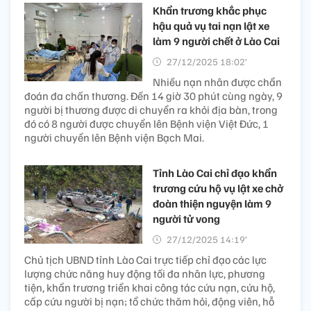
Khẩn trương khắc phục
hậu quả vụ tai nạn lật xe
làm 9 người chết ở Lào Cai
27/12/2025 18:02’
Nhiều nạn nhân được chẩn
đoán đa chấn thương. Đến 14 giờ 30 phút cùng ngày, 9
người bị thương được di chuyển ra khỏi địa bàn, trong
đó có 8 người được chuyển lên Bệnh viện Việt Đức, 1
người chuyển lên Bệnh viện Bạch Mai.
Tỉnh Lào Cai chỉ đạo khẩn
trương cứu hộ vụ lật xe chở
đoàn thiện nguyện làm 9
người tử vong
27/12/2025 14:19’
Chủ tịch UBND tỉnh Lào Cai trực tiếp chỉ đạo các lực
lượng chức năng huy động tối đa nhân lực, phương
tiện, khẩn trương triển khai công tác cứu nạn, cứu hộ,
cấp cứu người bị nạn; tổ chức thăm hỏi, động viên, hỗ