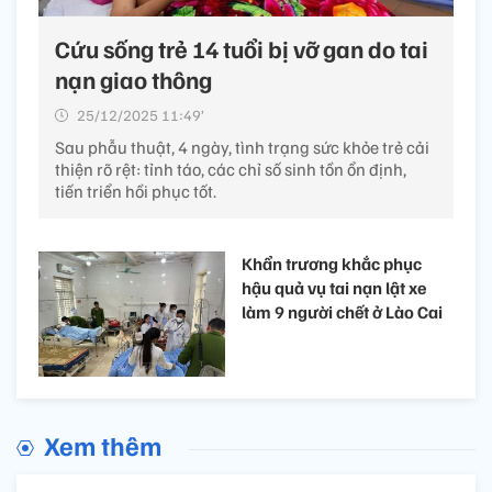
Cứu sống trẻ 14 tuổi bị vỡ gan do tai
nạn giao thông
25/12/2025 11:49’
Sau phẫu thuật, 4 ngày, tình trạng sức khỏe trẻ cải
thiện rõ rệt: tỉnh táo, các chỉ số sinh tồn ổn định,
tiến triển hồi phục tốt.
Khẩn trương khắc phục
hậu quả vụ tai nạn lật xe
làm 9 người chết ở Lào Cai
Xem thêm