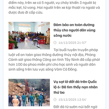
điểm này, trên xe có 5 người, vụ cháy khiến 3 người bị
mắc kẹt, tử vong. Hai người trên xe kịp thoát ra ngoài và
được đưa đi cấp cứu.
Đảm bảo an toàn đường
thủy cho người dân vùng
sông nước
16/12/2025 21:57’
Tại buổi tuyên truyền pháp
luật về an toàn giao thông đường thủy nội địa, Phòng
Cảnh sát giao thông Công an tỉnh Tây Ninh đã cấp phát
hơn 100 áo phao miễn phí cho học sinh và người dân
sinh sống trên lưu vực sông Vàm Cỏ Đông.
Vụ sạt lở đất đá trên Quốc
lộ 6: Đã tìm thấy nạn nhân
thứ ba
15/12/2025 13:54’
Đất đá từ sườn núi bất ngờ