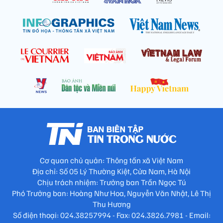
Cơ quan chủ quản: Thông tấn xã Việt Nam
Địa chỉ: Số 05 Lý Thường Kiệt, Cửa Nam, Hà Nội
Chịu trách nhiệm: Trưởng ban Trần Ngọc Tú
Phó Trưởng ban: Hoàng Như Hoa, Nguyễn Văn Nhật, Lê Thị
Thu Hương
Số điện thoại: 024.38257994 - Fax: 024.3826.7981 - Email: