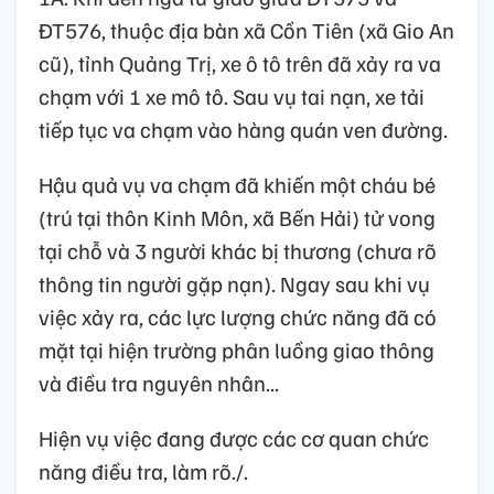
ĐT576, thuộc địa bàn xã Cồn Tiên (xã Gio An
cũ), tỉnh Quảng Trị, xe ô tô trên đã xảy ra va
chạm với 1 xe mô tô. Sau vụ tai nạn, xe tải
tiếp tục va chạm vào hàng quán ven đường.
Hậu quả vụ va chạm đã khiến một cháu bé
(trú tại thôn Kinh Môn, xã Bến Hải) tử vong
tại chỗ và 3 người khác bị thương (chưa rõ
thông tin người gặp nạn). Ngay sau khi vụ
việc xảy ra, các lực lượng chức năng đã có
mặt tại hiện trường phân luồng giao thông
và điều tra nguyên nhân...
Hiện vụ việc đang được các cơ quan chức
năng điều tra, làm rõ./.