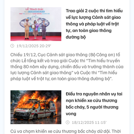
Trao giải 2 cuộc thi tìm hiểu
về lực lượng Cảnh sát giao
thông và pháp luật về trật
tự, an toàn giao thông
đường bộ
19/12/2025 20:29’
Chiều 19/12, Cục Cảnh sát giao thông (Bộ Công an) tổ
chức Lễ tổng kết và trao giải Cuộc thi “Tìm hiểu truyền
thống 80 năm xây dựng, chiến đấu và trưởng thành của
lực lượng Cảnh sát giao thông” và Cuộc thi “Tìm hiểu
pháp luật về trật tự, an toàn giao thông đường bộ”.
Điều tra nguyên nhân vụ tai
nạn khiến xe cứu thương
bốc cháy, 5 người thương
vong​
18/12/2025 11:15’
Cú va chạm khiến xe cứu thương bốc cháy dữ dội. Thời