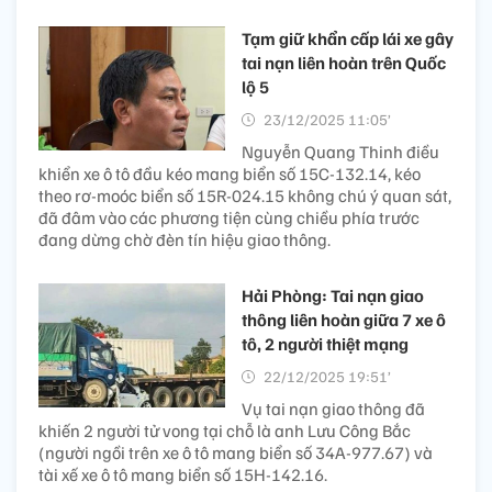
Tạm giữ khẩn cấp lái xe gây
tai nạn liên hoàn trên Quốc
lộ 5
23/12/2025 11:05’
Nguyễn Quang Thinh điều
khiển xe ô tô đầu kéo mang biển số 15C-132.14, kéo
theo rơ-moóc biển số 15R-024.15 không chú ý quan sát,
đã đâm vào các phương tiện cùng chiều phía trước
đang dừng chờ đèn tín hiệu giao thông.
Hải Phòng: Tai nạn giao
thông liên hoàn giữa 7 xe ô
tô, 2 người thiệt mạng
22/12/2025 19:51’
Vụ tai nạn giao thông đã
khiến 2 người tử vong tại chỗ là anh Lưu Công Bắc
(người ngồi trên xe ô tô mang biển số 34A-977.67) và
tài xế xe ô tô mang biển số 15H-142.16.