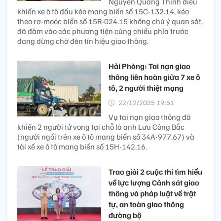
Nguyễn Quang Thinh điều
khiển xe ô tô đầu kéo mang biển số 15C-132.14, kéo
theo rơ-moóc biển số 15R-024.15 không chú ý quan sát,
đã đâm vào các phương tiện cùng chiều phía trước
đang dừng chờ đèn tín hiệu giao thông.
Hải Phòng: Tai nạn giao
thông liên hoàn giữa 7 xe ô
tô, 2 người thiệt mạng
22/12/2025 19:51’
Vụ tai nạn giao thông đã
khiến 2 người tử vong tại chỗ là anh Lưu Công Bắc
(người ngồi trên xe ô tô mang biển số 34A-977.67) và
tài xế xe ô tô mang biển số 15H-142.16.
Trao giải 2 cuộc thi tìm hiểu
về lực lượng Cảnh sát giao
thông và pháp luật về trật
tự, an toàn giao thông
đường bộ