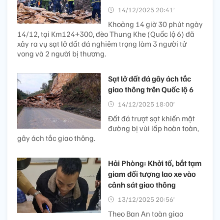
14/12/2025 20:41’
Khoảng 14 giờ 30 phút ngày
14/12, tại Km124+300, đèo Thung Khe (Quốc lộ 6) đã
xảy ra vụ sạt lở đất đá nghiêm trọng làm 3 người tử
vong và 2 người bị thương.
Sạt lở đất đá gây ách tắc
giao thông trên Quốc lộ 6
14/12/2025 18:00’
Đất đá trượt sạt khiến mặt
đường bị vùi lấp hoàn toàn,
gây ách tắc giao thông.
Hải Phòng: Khởi tố, bắt tạm
giam đối tượng lao xe vào
cảnh sát giao thông
13/12/2025 20:56’
Theo Ban An toàn giao