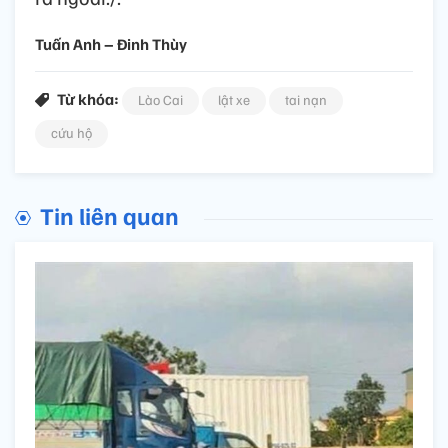
Tuấn Anh – Đinh Thùy
Từ khóa:
Lào Cai
lật xe
tai nạn
cứu hộ
Tin liên quan