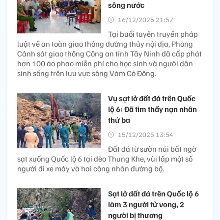
sông nước
16/12/2025 21:57’
Tại buổi tuyên truyền pháp
luật về an toàn giao thông đường thủy nội địa, Phòng
Cảnh sát giao thông Công an tỉnh Tây Ninh đã cấp phát
hơn 100 áo phao miễn phí cho học sinh và người dân
sinh sống trên lưu vực sông Vàm Cỏ Đông.
Vụ sạt lở đất đá trên Quốc
lộ 6: Đã tìm thấy nạn nhân
thứ ba
15/12/2025 13:54’
Đất đá từ sườn núi bất ngờ
sạt xuống Quốc lộ 6 tại đèo Thung Khe, vùi lấp một số
người đi xe máy và hai công nhân đường bộ.
Sạt lở đất đá trên Quốc lộ 6
làm 3 người tử vong, 2
người bị thương