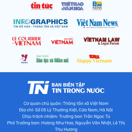
Cơ quan chủ quản: Thông tấn xã Việt Nam
Địa chỉ: Số 05 Lý Thường Kiệt, Cửa Nam, Hà Nội
Chịu trách nhiệm: Trưởng ban Trần Ngọc Tú
Phó Trưởng ban: Hoàng Như Hoa, Nguyễn Văn Nhật, Lê Thị
Thu Hương