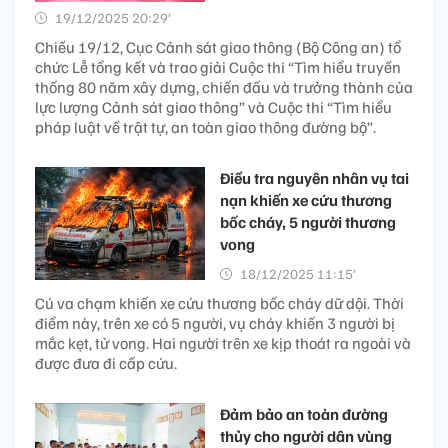
19/12/2025 20:29’
Chiều 19/12, Cục Cảnh sát giao thông (Bộ Công an) tổ
chức Lễ tổng kết và trao giải Cuộc thi “Tìm hiểu truyền
thống 80 năm xây dựng, chiến đấu và trưởng thành của
lực lượng Cảnh sát giao thông” và Cuộc thi “Tìm hiểu
pháp luật về trật tự, an toàn giao thông đường bộ”.
Điều tra nguyên nhân vụ tai
nạn khiến xe cứu thương
bốc cháy, 5 người thương
vong​
18/12/2025 11:15’
Cú va chạm khiến xe cứu thương bốc cháy dữ dội. Thời
điểm này, trên xe có 5 người, vụ cháy khiến 3 người bị
mắc kẹt, tử vong. Hai người trên xe kịp thoát ra ngoài và
được đưa đi cấp cứu.
Đảm bảo an toàn đường
thủy cho người dân vùng