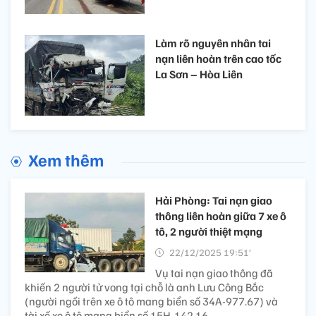
Làm rõ nguyên nhân tai
nạn liên hoàn trên cao tốc
La Sơn – Hòa Liên
Xem thêm
Hải Phòng: Tai nạn giao
thông liên hoàn giữa 7 xe ô
tô, 2 người thiệt mạng
22/12/2025 19:51’
Vụ tai nạn giao thông đã
khiến 2 người tử vong tại chỗ là anh Lưu Công Bắc
(người ngồi trên xe ô tô mang biển số 34A-977.67) và
tài xế xe ô tô mang biển số 15H-142.16.