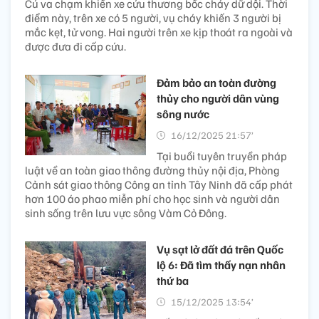
Cú va chạm khiến xe cứu thương bốc cháy dữ dội. Thời
điểm này, trên xe có 5 người, vụ cháy khiến 3 người bị
mắc kẹt, tử vong. Hai người trên xe kịp thoát ra ngoài và
được đưa đi cấp cứu.
Đảm bảo an toàn đường
thủy cho người dân vùng
sông nước
16/12/2025 21:57’
Tại buổi tuyên truyền pháp
luật về an toàn giao thông đường thủy nội địa, Phòng
Cảnh sát giao thông Công an tỉnh Tây Ninh đã cấp phát
hơn 100 áo phao miễn phí cho học sinh và người dân
sinh sống trên lưu vực sông Vàm Cỏ Đông.
Vụ sạt lở đất đá trên Quốc
lộ 6: Đã tìm thấy nạn nhân
thứ ba
15/12/2025 13:54’