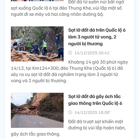
Đất đá từ sườn núi bất ngờ
sạt xuống Quốc lộ 6 tại đèo Thung Khe, vùi lấp một số
người đi xe máy và hai công nhân đường bộ.
Sạt lở đất đá trên Quốc lộ 6
làm 3 người tử vong, 2
người bị thương
14/12/2025 20:41’
Khoảng 14 giờ 30 phút ngày
14/12, tại Km124+300, đèo Thung Khe (Quốc lộ 6) đã
xảy ra vụ sạt lở đất đá nghiêm trọng làm 3 người tử
vong và 2 người bị thương.
Sạt lở đất đá gây ách tắc
giao thông trên Quốc lộ 6
14/12/2025 18:00’
Đất đá trượt sạt khiến mặt
đường bị vùi lấp hoàn toàn,
gây ách tắc giao thông.