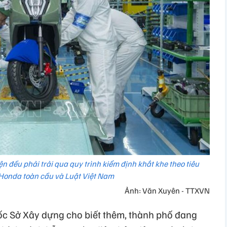
n đều phải trải qua quy trình kiểm định khắt khe theo tiêu
Honda toàn cầu và Luật Việt Nam
Ảnh: Văn Xuyên - TTXVN
ốc Sở Xây dựng cho biết thêm, thành phố đang