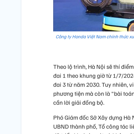
Công ty Honda Việt Nam chính thức xu
Theo lộ trình, Hà Nội sẽ thí đi
đai 1 theo khung giờ từ 1/7/20
đai 3 từ năm 2030. Tuy nhiên, v
phương tiện mà còn là "bài toán
cần lời giải đồng bộ.
Phó Giám đốc Sở Xây dựng Hà Nộ
UBND thành phố, Tổ công tác l