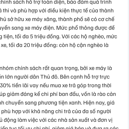
chính sách hỗ trợ toàn diện, bảo đảm quá trình
ả thi và phù hợp với điều kiện thực tế của thành
 chủ sở hữu xe máy xăng, thành phố sẽ có cơ chế
chuyển sang xe máy điện. Mức phổ thông được đề
g tiện, tối đa 5 triệu đồng. Với các hộ nghèo, mức
ị xe, tối đa 20 triệu đồng; còn hộ cận nghèo là
nhóm chính sách rất quan trọng, bởi xe máy là
ần lớn người dân Thủ đô. Bên cạnh hỗ trợ trực
30% tiền lãi vay nếu mua xe trả góp trong thời
iúp giảm đáng kể chi phí ban đầu, vốn là rào cản
nh chuyển sang phương tiện xanh. Hiện nay, giá
 phù hợp với khả năng chi trả của đa số người
ủ động làm việc với các nhà sản xuất và đơn vị
iếp tục tối ưu chi phí, giảm giá bán và đưa ra các