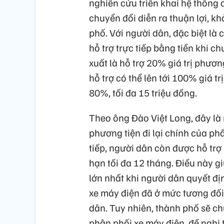
nghiên cứu triển khai hệ thống 
chuyển đổi diễn ra thuận lợi, kh
phố. Với người dân, đặc biệt là
hỗ trợ trực tiếp bằng tiền khi 
xuất là hỗ trợ 20% giá trị phươn
hỗ trợ có thể lên tới 100% giá tr
80%, tối đa 15 triệu đồng.
Theo ông Đào Việt Long, đây là 
phương tiện đi lại chính của ph
tiếp, người dân còn được hỗ trợ 
hạn tối đa 12 tháng. Điều này g
lớn nhất khi người dân quyết đị
xe máy điện đã ở mức tương đối
dân. Tuy nhiên, thành phố sẽ ch
phân phối xe máy điện, đề nghị t