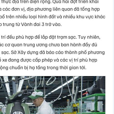
 thực địa trên diện rộng. Qua hai đợt triển khai
à các đơn vị, địa phương liên quan đã tổng hợp
 bổ trên nhiều loại hình đất và nhiều khu vực khác
 trung từ Vành đai 3 trở vào.
trí đều phù hợp để lắp đặt trạm sạc. Tuy nhiên,
các cơ quan trung ương chưa ban hành đầy đủ
m sạc. Sở Xây dựng đã báo cáo thành phố phương
đỗ xe đang được cấp phép và các vị trí phù hợp
ộng chuẩn bị hạ tầng trong thời gian tới.