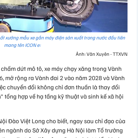
ất xưởng mẫu xe gắn máy điện sản xuất trong nước đầu tiên
mang tên ICON e:
Ảnh: Văn Xuyên - TTXVN
ểm chấm dứt mô tô, xe máy chạy xăng trong Vành
26, mở rộng ra Vành đai 2 vào năm 2028 và Vành
iệc chuyển đổi không chỉ đơn thuần là thay đổi
" tổng hợp về hạ tầng kỹ thuật và sinh kế xã hội
i Đào Việt Long cho biết, ngay sau chỉ đạo của
iên ngành do Sở Xây dựng Hà Nội làm Tổ trưởng