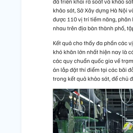
đã triển khai rà soát và khảo sát
khảo sát, Sở Xây dựng Hà Nội v
được 110 vị trí tiềm năng, phân
nhau trên địa bàn thành phố, tập
Kết quả cho thấy đa phần các vị 
khó khăn lớn nhất hiện nay là 
các quy chuẩn quốc gia về trạ
án lắp đặt thí điểm tại các bãi 
trong kết quả khảo sát, để chủ đ