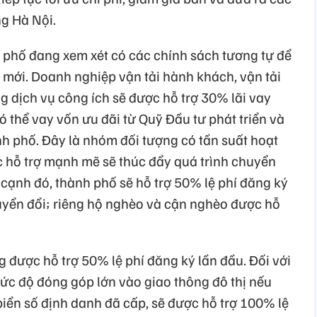
ng Hà Nội.
h phố đang xem xét có các chính sách tương tự để
 mới. Doanh nghiệp vận tải hành khách, vận tải
 dịch vụ công ích sẽ được hỗ trợ 30% lãi vay
ó thể vay vốn ưu đãi từ Quỹ Đầu tư phát triển và
h phố. Đây là nhóm đối tượng có tần suất hoạt
ệc hỗ trợ mạnh mẽ sẽ thúc đẩy quá trình chuyển
cạnh đó, thành phố sẽ hỗ trợ 50% lệ phí đăng ký
huyển đổi; riêng hộ nghèo và cận nghèo được hỗ
 được hỗ trợ 50% lệ phí đăng ký lần đầu. Đối với
mức độ đóng góp lớn vào giao thông đô thị nếu
biển số định danh đã cấp, sẽ được hỗ trợ 100% lệ