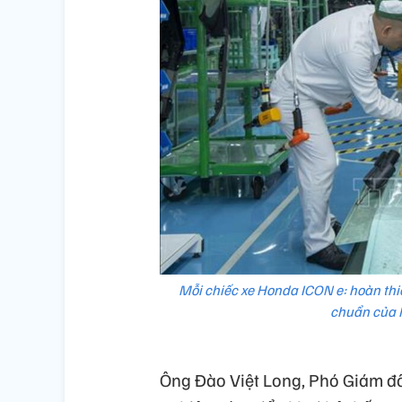
Mỗi chiếc xe Honda ICON e: hoàn thiệ
chuẩn của 
Ông Đào Việt Long, Phó Giám đ