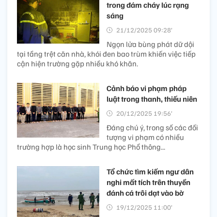
trong đám cháy lúc rạng
sáng
21/12/2025 09:28’
Ngọn lửa bùng phát dữ dội
tại tầng trệt căn nhà, khói đen bao trùm khiến việc tiếp
cận hiện trường gặp nhiều khó khăn.
Cảnh báo vi phạm pháp
luật trong thanh, thiếu niên
20/12/2025 19:56’
Đáng chú ý, trong số các đối
tượng vi phạm có nhiều
trường hợp là học sinh Trung học Phổ thông...
Tổ chức tìm kiếm ngư dân
nghi mất tích trên thuyền
đánh cá trôi dạt vào bờ
19/12/2025 11:00’