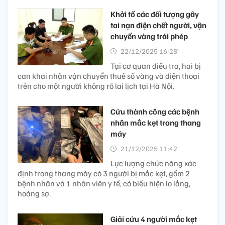
Khởi tố các đối tượng gây
tai nạn điện chết người, vận
chuyển vàng trái phép
22/12/2025 16:28’
Tại cơ quan điều tra, hai bị
can khai nhận vận chuyển thuê số vàng và điện thoại
trên cho một người không rõ lai lịch tại Hà Nội.
Cứu thành công các bệnh
nhân mắc kẹt trong thang
máy
21/12/2025 11:42’
Lực lượng chức năng xác
định trong thang máy có 3 người bị mắc kẹt, gồm 2
bệnh nhân và 1 nhân viên y tế, có biểu hiện lo lắng,
hoảng sợ.
Giải cứu 4 người mắc kẹt