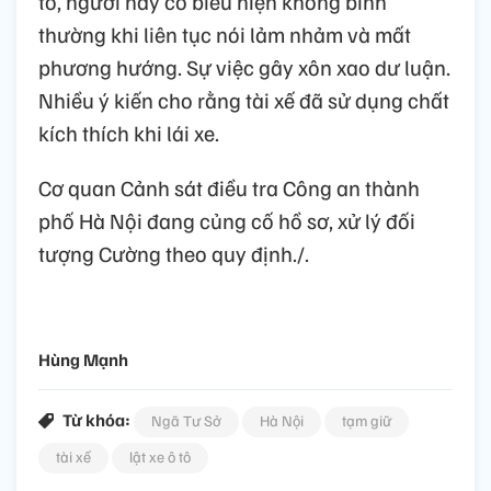
tô, người này có biểu hiện không bình
thường khi liên tục nói lảm nhảm và mất
phương hướng. Sự việc gây xôn xao dư luận.
Nhiều ý kiến cho rằng tài xế đã sử dụng chất
kích thích khi lái xe.
Cơ quan Cảnh sát điều tra Công an thành
phố Hà Nội đang củng cố hồ sơ, xử lý đối
tượng Cường theo quy định./.
Hùng Mạnh
Từ khóa:
Ngã Tư Sở
Hà Nội
tạm giữ
tài xế
lật xe ô tô