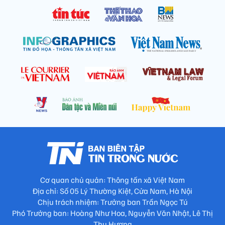
Cơ quan chủ quản: Thông tấn xã Việt Nam
Địa chỉ: Số 05 Lý Thường Kiệt, Cửa Nam, Hà Nội
Chịu trách nhiệm: Trưởng ban Trần Ngọc Tú
Phó Trưởng ban: Hoàng Như Hoa, Nguyễn Văn Nhật, Lê Thị
Thu Hương