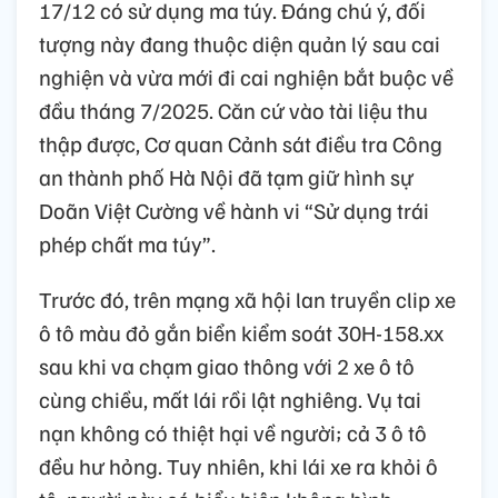
17/12 có sử dụng ma túy. Đáng chú ý, đối
tượng này đang thuộc diện quản lý sau cai
nghiện và vừa mới đi cai nghiện bắt buộc về
đầu tháng 7/2025. Căn cứ vào tài liệu thu
thập được, Cơ quan Cảnh sát điều tra Công
an thành phố Hà Nội đã tạm giữ hình sự
Doãn Việt Cường về hành vi “Sử dụng trái
phép chất ma túy”.
Trước đó, trên mạng xã hội lan truyền clip xe
ô tô màu đỏ gắn biển kiểm soát 30H-158.xx
sau khi va chạm giao thông với 2 xe ô tô
cùng chiều, mất lái rồi lật nghiêng. Vụ tai
nạn không có thiệt hại về người; cả 3 ô tô
đều hư hỏng. Tuy nhiên, khi lái xe ra khỏi ô