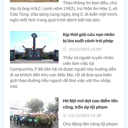
Theo thông tin ban đầu, chủ
tàu là ông H.N.C. (sinh năm 1982), trú thôn An Hòa 2, xã
Cửa Tùng. Vào sáng cùng ngày, ông C. đi biển một mình,
nghi mất tích trong quá trình đánh bắt hải sản.
Kịp thời giải cứu nạn nhân
bị lừa xuất cảnh trái phép
15/12/2025 15:09’
Thấy có người tuyển nhân
viên làm việc tại
Campuchia, P đã liên hệ và được người này hướng dẫn
đi xe khách đến khu vực Mộc Bài, rồi sẽ đưa qua biên
giới theo đường tiểu ngạch để làm việc với thu nhập
cao.
Hà Nội mở đợt cao điểm tấn
công, trấn áp tội phạm
13/12/2025 15:38’
Chủ động tấn công tội phạm