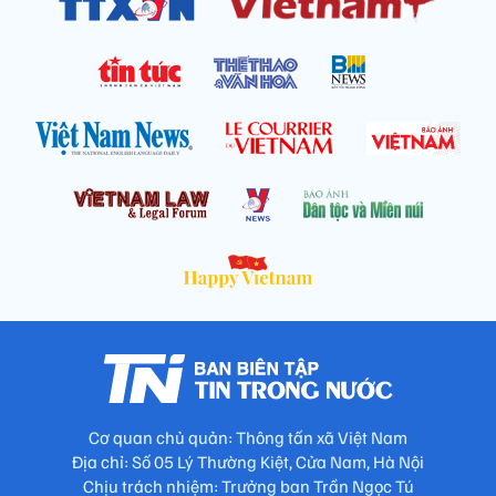
Cơ quan chủ quản: Thông tấn xã Việt Nam
Địa chỉ: Số 05 Lý Thường Kiệt, Cửa Nam, Hà Nội
Chịu trách nhiệm: Trưởng ban Trần Ngọc Tú