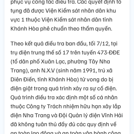
phục vụ công tác điều tra. Các quyết định tố
tụng đã được Viện Kiểm sát nhân dân khu
vực 1 thuộc Viện Kiểm sát nhân dân tỉnh
Khánh Hòa phê chuẩn theo thẩm quyền.
Theo kết quả điều tra ban đầu, tối 7/12, tại
trụ điện trung thế số 17 trên tuyến 473-ĐĐE
(tổ dân phố Xuân Lạc, phường Tây Nha
Trang), anh N.X.V (sinh năm 1991, trú xã
Diên Điền, tỉnh Khánh Hòa) tử vong do bị
điện giật trong quá trình xảy ra sự cố điện.
Quá trình điều tra xác định một số cá nhân
thuộc Công ty Trách nhiệm hữu hạn xây lắp
điện Nha Trang và Đội Quản lý điện Vĩnh Hải
đã không tuân thủ đầy đủ các quy định về
an toàn lao động và an toàn vận hành công