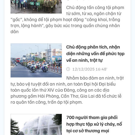
Chủ động tấn công tội phạm
từ sớm, từ xa, ngăn chặn từ
"gốc", không để tội phạm hoạt động "công khai, trắng
trợn, lộng hành", gây bức xúc trong quần chúng nhân
dân
Chủ động phân tích, nhận
diện những vấn đề phức tạp
về an ninh, trật tự
12/12/2025 16:48’
Nhằm bảo đảm an ninh, trật
tự, bảo vệ tuyệt đối an ninh, an toàn Đại hội Đại biểu
toàn quốc lần thứ XIV của Đảng, công an các địa
phương gồm Hải Phòng, Cần Thơ, Gia Lai đã tổ chức lễ
ra quân tấn công, trấn áp tội phạm.
700 người tham gia phối
hợp thực tập xử lý cháy, nổ
tại cơ sở thương mại