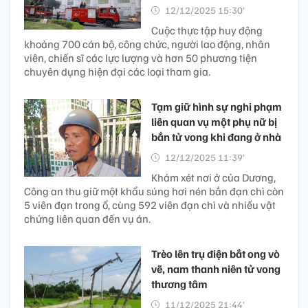
12/12/2025 15:30’
Cuộc thực tập huy động
khoảng 700 cán bộ, công chức, người lao động, nhân
viên, chiến sĩ các lực lượng và hơn 50 phương tiện
chuyên dụng hiện đại các loại tham gia.
Tạm giữ hình sự nghi phạm
liên quan vụ một phụ nữ bị
bắn tử vong khi đang ở nhà
12/12/2025 11:39’
Khám xét nơi ở của Dương,
Công an thu giữ một khẩu súng hơi nén bắn đạn chì còn
5 viên đạn trong ổ, cùng 592 viên đạn chì và nhiều vật
chứng liên quan đến vụ án.
Trèo lên trụ điện bắt ong vò
vẽ, nam thanh niên tử vong
thương tâm
11/12/2025 21:44’