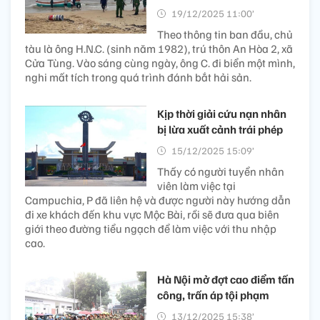
19/12/2025 11:00’
Theo thông tin ban đầu, chủ
tàu là ông H.N.C. (sinh năm 1982), trú thôn An Hòa 2, xã
Cửa Tùng. Vào sáng cùng ngày, ông C. đi biển một mình,
nghi mất tích trong quá trình đánh bắt hải sản.
Kịp thời giải cứu nạn nhân
bị lừa xuất cảnh trái phép
15/12/2025 15:09’
Thấy có người tuyển nhân
viên làm việc tại
Campuchia, P đã liên hệ và được người này hướng dẫn
đi xe khách đến khu vực Mộc Bài, rồi sẽ đưa qua biên
giới theo đường tiểu ngạch để làm việc với thu nhập
cao.
Hà Nội mở đợt cao điểm tấn
công, trấn áp tội phạm
13/12/2025 15:38’