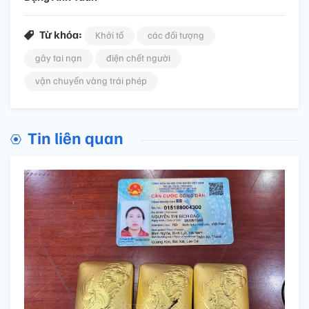
Từ khóa:
Khởi tố
các đối tượng
gây tai nạn
điện chết người
vận chuyển vàng trái phép
Tin liên quan