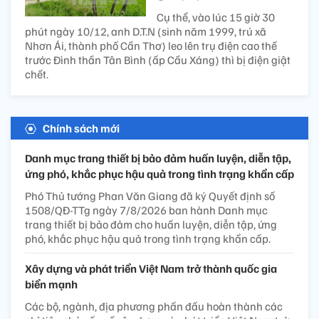
Cụ thể, vào lúc 15 giờ 30
phút ngày 10/12, anh D.T.N (sinh năm 1999, trú xã
Nhơn Ái, thành phố Cần Thơ) leo lên trụ điện cao thế
trước Đình thần Tân Bình (ấp Cầu Xáng) thì bị điện giật
chết.
Chính sách mới
Danh mục trang thiết bị bảo đảm huấn luyện, diễn tập,
ứng phó, khắc phục hậu quả trong tình trạng khẩn cấp
Phó Thủ tướng Phan Văn Giang đã ký Quyết định số
1508/QĐ-TTg ngày 7/8/2026 ban hành Danh mục
trang thiết bị bảo đảm cho huấn luyện, diễn tập, ứng
phó, khắc phục hậu quả trong tình trạng khẩn cấp.
Xây dựng và phát triển Việt Nam trở thành quốc gia
biển mạnh
Các bộ, ngành, địa phương phấn đấu hoàn thành các