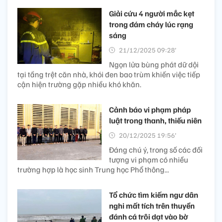
Giải cứu 4 người mắc kẹt
trong đám cháy lúc rạng
sáng
21/12/2025 09:28’
Ngọn lửa bùng phát dữ dội
tại tầng trệt căn nhà, khói đen bao trùm khiến việc tiếp
cận hiện trường gặp nhiều khó khăn.
Cảnh báo vi phạm pháp
luật trong thanh, thiếu niên
20/12/2025 19:56’
Đáng chú ý, trong số các đối
tượng vi phạm có nhiều
trường hợp là học sinh Trung học Phổ thông...
Tổ chức tìm kiếm ngư dân
nghi mất tích trên thuyền
đánh cá trôi dạt vào bờ