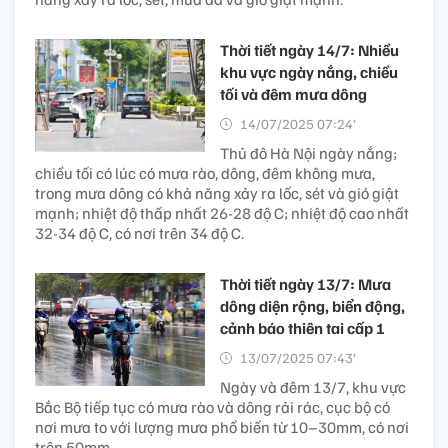
Thời tiết ngày 14/7: Nhiều
khu vực ngày nắng, chiều
tối và đêm mưa dông
14/07/2025 07:24’
Thủ đô Hà Nội ngày nắng;
chiều tối có lúc có mưa rào, dông, đêm không mưa,
trong mưa dông có khả năng xảy ra lốc, sét và gió giật
mạnh; nhiệt độ thấp nhất 26-28 độ C; nhiệt độ cao nhất
32-34 độ C, có nơi trên 34 độ C.
Thời tiết ngày 13/7: Mưa
dông diện rộng, biển động,
cảnh báo thiên tai cấp 1
13/07/2025 07:43’
Ngày và đêm 13/7, khu vực
Bắc Bộ tiếp tục có mưa rào và dông rải rác, cục bộ có
nơi mưa to với lượng mưa phổ biến từ 10–30mm, có nơi
trên 50mm.