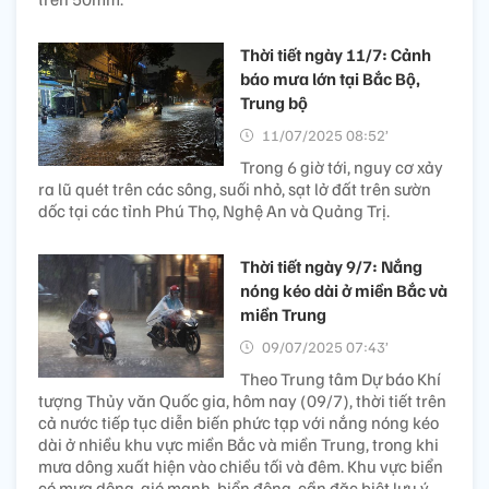
Thời tiết ngày 11/7: Cảnh
báo mưa lớn tại Bắc Bộ,
Trung bộ
11/07/2025 08:52’
Trong 6 giờ tới, nguy cơ xảy
ra lũ quét trên các sông, suối nhỏ, sạt lở đất trên sườn
dốc tại các tỉnh Phú Thọ, Nghệ An và Quảng Trị.
Thời tiết ngày 9/7: Nắng
nóng kéo dài ở miền Bắc và
miền Trung
09/07/2025 07:43’
Theo Trung tâm Dự báo Khí
tượng Thủy văn Quốc gia, hôm nay (09/7), thời tiết trên
cả nước tiếp tục diễn biến phức tạp với nắng nóng kéo
dài ở nhiều khu vực miền Bắc và miền Trung, trong khi
mưa dông xuất hiện vào chiều tối và đêm. Khu vực biển
có mưa dông, gió mạnh, biển động, cần đặc biệt lưu ý