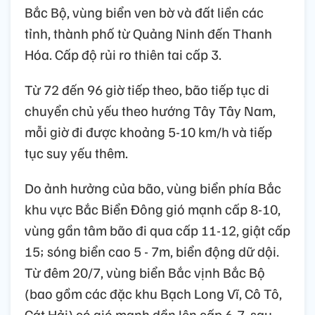
Bắc Bộ, vùng biển ven bờ và đất liền các
tỉnh, thành phố từ Quảng Ninh đến Thanh
Hóa. Cấp độ rủi ro thiên tai cấp 3.
Từ 72 đến 96 giờ tiếp theo, bão tiếp tục di
chuyển chủ yếu theo hướng Tây Tây Nam,
mỗi giờ đi được khoảng 5-10 km/h và tiếp
tục suy yếu thêm.
Do ảnh hưởng của bão, vùng biển phía Bắc
khu vực Bắc Biển Đông gió mạnh cấp 8-10,
vùng gần tâm bão đi qua cấp 11-12, giật cấp
15; sóng biển cao 5 - 7m, biển động dữ dội.
Từ đêm 20/7, vùng biển Bắc vịnh Bắc Bộ
(bao gồm các đặc khu Bạch Long Vĩ, Cô Tô,
Cát Hải) có gió mạnh dần lên cấp 6-7, sau