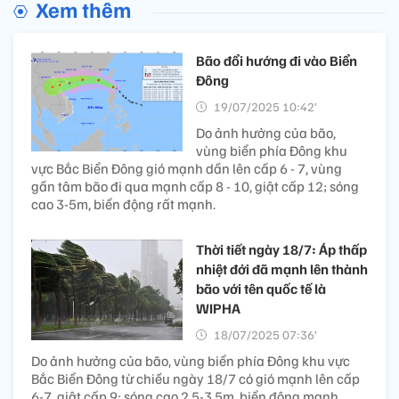
Xem thêm
Bão đổi hướng đi vào Biển
Đông
19/07/2025 10:42’
Do ảnh hưởng của bão,
vùng biển phía Đông khu
vực Bắc Biển Đông gió mạnh dần lên cấp 6 - 7, vùng
gần tâm bão đi qua mạnh cấp 8 - 10, giật cấp 12; sóng
cao 3-5m, biển động rất mạnh.
Thời tiết ngày 18/7: Áp thấp
nhiệt đới đã mạnh lên thành
bão với tên quốc tế là
WIPHA
18/07/2025 07:36’
Do ảnh hưởng của bão, vùng biển phía Đông khu vực
Bắc Biển Đông từ chiều ngày 18/7 có gió mạnh lên cấp
6-7, giật cấp 9; sóng cao 2,5-3,5m, biển động mạnh.