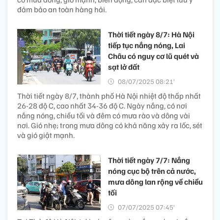
đảm bảo an toàn hàng hải.
Thời tiết ngày 8/7: Hà Nội
tiếp tục nắng nóng, Lai
Châu có nguy cơ lũ quét và
sạt lở đất
08/07/2025 08:21’
Thời tiết ngày 8/7, thành phố Hà Nội nhiệt độ thấp nhất
26-28 độ C, cao nhất 34-36 độ C. Ngày nắng, có nơi
nắng nóng, chiều tối và đêm có mưa rào và dông vài
nơi. Gió nhẹ; trong mưa dông có khả năng xảy ra lốc, sét
và gió giật mạnh.
Thời tiết ngày 7/7: Nắng
nóng cục bộ trên cả nước,
mưa dông lan rộng về chiều
tối
07/07/2025 07:45’