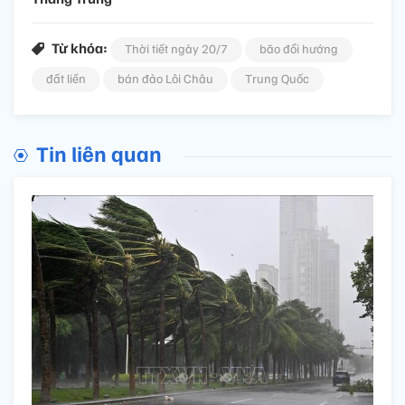
Từ khóa:
Thời tiết ngày 20/7
bão đổi hướng
đất liền
bán đảo Lôi Châu
Trung Quốc
Tin liên quan