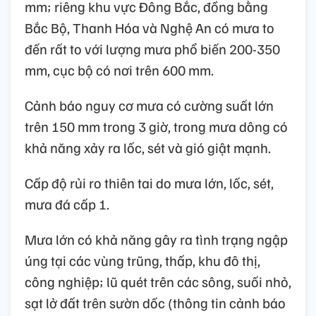
mm; riêng khu vực Đông Bắc, đồng bằng
Bắc Bộ, Thanh Hóa và Nghệ An có mưa to
đến rất to với lượng mưa phổ biến 200-350
mm, cục bộ có nơi trên 600 mm.
Cảnh báo nguy cơ mưa có cường suất lớn
trên 150 mm trong 3 giờ, trong mưa dông có
khả năng xảy ra lốc, sét và gió giật mạnh.
Cấp độ rủi ro thiên tai do mưa lớn, lốc, sét,
mưa đá cấp 1.
Mưa lớn có khả năng gây ra tình trạng ngập
úng tại các vùng trũng, thấp, khu đô thị,
công nghiệp; lũ quét trên các sông, suối nhỏ,
sạt lở đất trên sườn dốc (thông tin cảnh báo