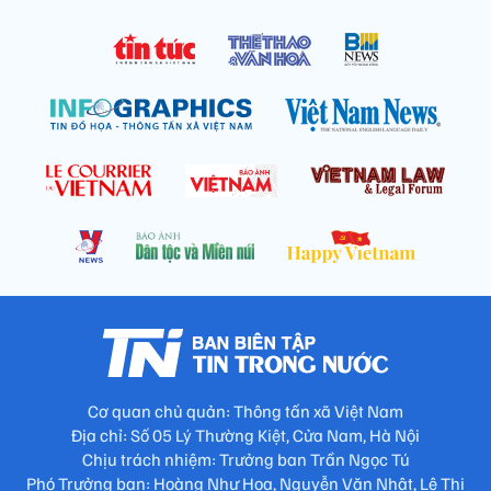
Cơ quan chủ quản: Thông tấn xã Việt Nam
Địa chỉ: Số 05 Lý Thường Kiệt, Cửa Nam, Hà Nội
Chịu trách nhiệm: Trưởng ban Trần Ngọc Tú
Phó Trưởng ban: Hoàng Như Hoa, Nguyễn Văn Nhật, Lê Thị