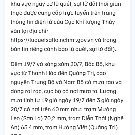
khu vực nguy cơ lũ quét, sạt lở đất thời gian
thực được cung cấp trực tuyến trên trang
thông tin điện tử của Cục Khí tượng Thủy
văn tại địa chỉ:
https://luquetsatlo.nchmf.gov.vn và trong
bản tin riêng cảnh báo lũ quét, sạt lở đất).
Đêm 19/7 và sáng sớm 20/7, Bắc Bộ, khu
vực từ Thanh Hóa đến Quảng Trị, cao
nguyên Trung Bộ và Nam Bộ có mưa rào và
dông rải rác, cục bộ có nơi mưa to. Lượng
mưa tính từ 19 giờ ngày 19/7 đến 3 giờ ngày
20/7 có nơi trên 60 mm như: trạm Mường
Lèo (Sơn La) 70,2 mm, trạm Diễn Thái (Nghệ
An) 65,4 mm, trạm Hướng Việt (Quảng Trị)