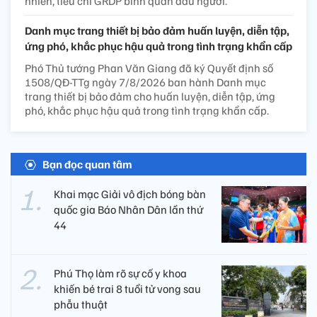
nhiên, tiêu chí GRDP bình quân đầu người.
Danh mục trang thiết bị bảo đảm huấn luyện, diễn tập,
ứng phó, khắc phục hậu quả trong tình trạng khẩn cấp
Phó Thủ tướng Phan Văn Giang đã ký Quyết định số
1508/QĐ-TTg ngày 7/8/2026 ban hành Danh mục
trang thiết bị bảo đảm cho huấn luyện, diễn tập, ứng
phó, khắc phục hậu quả trong tình trạng khẩn cấp.
Bạn đọc quan tâm
Khai mạc Giải vô địch bóng bàn
quốc gia Báo Nhân Dân lần thứ
44
Phú Thọ làm rõ sự cố y khoa
khiến bé trai 8 tuổi tử vong sau
phẫu thuật