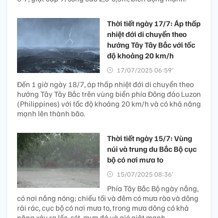
Thời tiết ngày 17/7: Áp thấp
nhiệt đới di chuyển theo
hướng Tây Tây Bắc với tốc
độ khoảng 20 km/h
17/07/2025 06:59’
Đến 1 giờ ngày 18/7, áp thấp nhiệt đới di chuyển theo
hướng Tây Tây Bắc trên vùng biển phía Đông đảo Luzon
(Philippines) với tốc độ khoảng 20 km/h và có khả năng
mạnh lên thành bão.
Thời tiết ngày 15/7: Vùng
núi và trung du Bắc Bộ cục
bộ có nơi mưa to
15/07/2025 08:36’
Phía Tây Bắc Bộ ngày nắng,
có nơi nắng nóng; chiều tối và đêm có mưa rào và dông
rải rác, cục bộ có nơi mưa to, trong mưa dông có khả
năng xảy ra lốc, sét, mưa đá và gió giật mạnh.