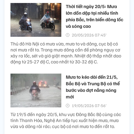
Thời tiết ngày 20/5: Mưa
lớn dồn dập tại nhiều tỉnh
phía Bắc, trên biển dông lốc
và sóng cao
20/05/2026 07:45’
Thủ đô Hà Nội có mưa vừa, mưa to và dông, cục bộ có
nơi mưa rất to. Trong mưa dông cần đề phòng nguy cơ
xảy ra lốc, sét và gió giật mạnh. Nhiệt độ thấp nhất dao
động từ 25-27 độ C, cao nhất từ 30-32 độ C.
Mưa to kéo dài đến 21/5,
Bắc Bộ và Trung Bộ có thể
bước vào đợt nắng nóng
mới
19/05/2026 07:56’
Từ 19/5 đến ngày 20/5, khu vực Đông Bắc Bộ cùng các
tỉnh Thanh Hóa, Nghệ An tiếp tục xuất hiện mưa, mưa
vừa và dông rải rác; cục bộ có nơi mưa to đến rất to.