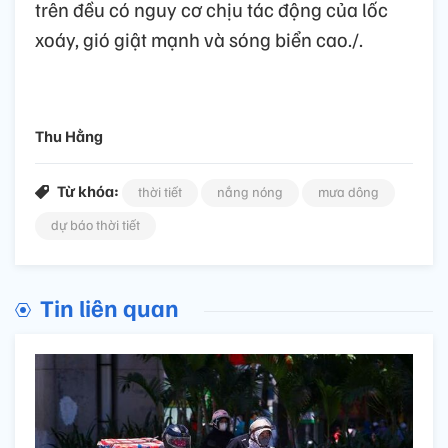
trên đều có nguy cơ chịu tác động của lốc
xoáy, gió giật mạnh và sóng biển cao./.
Thu Hằng
Từ khóa:
thời tiết
nắng nóng
mưa dông
dự báo thời tiết
Tin liên quan