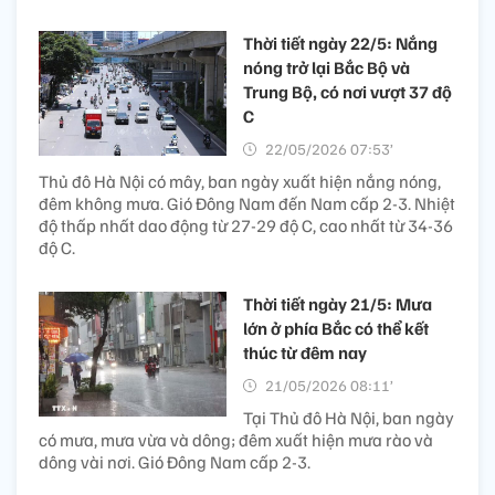
Thời tiết ngày 22/5: Nắng
nóng trở lại Bắc Bộ và
Trung Bộ, có nơi vượt 37 độ
C
22/05/2026 07:53’
Thủ đô Hà Nội có mây, ban ngày xuất hiện nắng nóng,
đêm không mưa. Gió Đông Nam đến Nam cấp 2-3. Nhiệt
độ thấp nhất dao động từ 27-29 độ C, cao nhất từ 34-36
độ C.
Thời tiết ngày 21/5: Mưa
lớn ở phía Bắc có thể kết
thúc từ đêm nay
21/05/2026 08:11’
Tại Thủ đô Hà Nội, ban ngày
có mưa, mưa vừa và dông; đêm xuất hiện mưa rào và
dông vài nơi. Gió Đông Nam cấp 2-3.