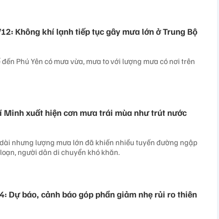
/12: Không khí lạnh tiếp tục gây mưa lớn ở Trung Bộ
 đến Phú Yên có mưa vừa, mưa to với lượng mưa có nơi trên
 Minh xuất hiện cơn mưa trái mùa như trút nước
dài nhưng lượng mưa lớn đã khiến nhiều tuyến đường ngập
 loạn, người dân di chuyển khó khăn.
4: Dự báo, cảnh báo góp phần giảm nhẹ rủi ro thiên