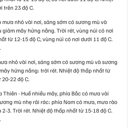
i trên 23 độ C.
ó mưa nhỏ vài nơi, sáng sớm có sương mù và
u giảm mây hửng nắng. Trời rét, vùng núi có nơi
nhất từ 12-15 độ C, vùng núi có nơi dưới 11 độ C.
.
mưa nhỏ vài nơi, sáng sớm có sương mù và sương
mây hửng nắng; trời rét. Nhiệt độ thấp nhất từ
ừ 20-22 độ C.
 Thiên - Huế nhiều mây, phía Bắc có mưa vài
sương mù nhẹ rải rác; phía Nam có mưa, mưa rào
 2-3. Trời rét. Nhiệt độ thấp nhất từ 15-18 độ C.
.