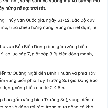
ỏ vài nơi, sáng sớm có sương mù và sương mù
ây hửng nắng; trời rét.
ng Thủy văn Quốc gia, ngày 31/12, Bắc Bộ duy
 mù, trưa chiều hửng nắng; vùng núi rét đậm, rét
 khu vực Bắc Biển Đông (bao gồm vùng biển
, có lúc cấp 7, giật cấp 8-9; biển động mạnh,
biển từ Quảng Ngãi đến Bình Thuận và phía Tây
m vùng biển phía Tây Trường Sa) gió Đông Bắc
n động, sóng biển cao từ 2-4,5m.
 (bao gồm vùng biển Trường Sa), vùng biển từ
 rào và dông rải rác; trong mưa dông có khả