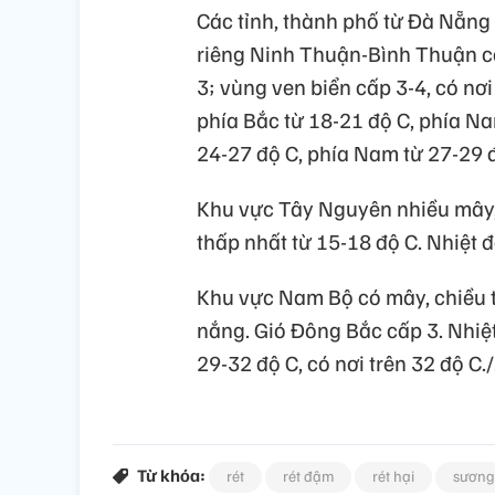
Các tỉnh, thành phố từ Đà Nẵng
riêng Ninh Thuận-Bình Thuận có
3; vùng ven biển cấp 3-4, có nơi
phía Bắc từ 18-21 độ C, phía Na
24-27 độ C, phía Nam từ 27-29 
Khu vực Tây Nguyên nhiều mây, 
thấp nhất từ 15-18 độ C. Nhiệt 
Khu vực Nam Bộ có mây, chiều t
nắng. Gió Đông Bắc cấp 3. Nhiệt
29-32 độ C, có nơi trên 32 độ C./
Từ khóa:
rét
rét đậm
rét hại
sương