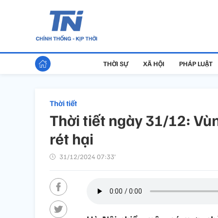
THỜI SỰ
XÃ HỘI
PHÁP LUẬT
Thời tiết
Thời tiết ngày 31/12: Vùn
rét hại
31/12/2024 07:33’