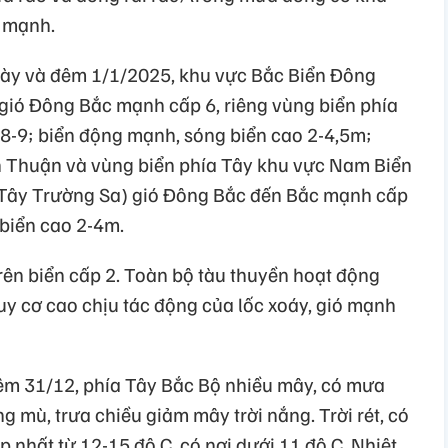
t mạnh.
gày và đêm 1/1/2025, khu vực Bắc Biển Đông
gió Đông Bắc mạnh cấp 6, riêng vùng biển phía
 8-9; biển động mạnh, sóng biển cao 2-4,5m;
h Thuận và vùng biển phía Tây khu vực Nam Biển
Tây Trường Sa) gió Đông Bắc đến Bắc mạnh cấp
 biển cao 2-4m.
 trên biển cấp 2. Toàn bộ tàu thuyền hoạt động
uy cơ cao chịu tác động của lốc xoáy, gió mạnh
đêm 31/12, phía Tây Bắc Bộ nhiều mây, có mưa
g mù, trưa chiều giảm mây trời nắng. Trời rét, có
ấp nhất từ 12-15 độ C, có nơi dưới 11 độ C. Nhiệt