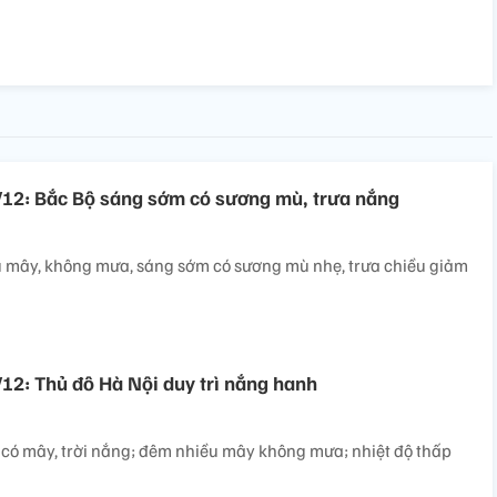
0/12: Bắc Bộ sáng sớm có sương mù, trưa nắng
u mây, không mưa, sáng sớm có sương mù nhẹ, trưa chiều giảm
/12: Thủ đô Hà Nội duy trì nắng hanh
có mây, trời nắng; đêm nhiều mây không mưa; nhiệt độ thấp