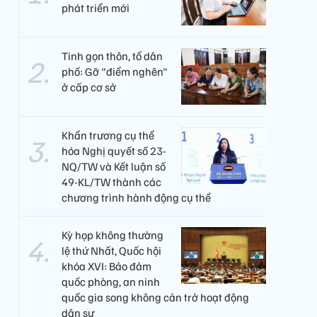
phát triển mới
Tinh gọn thôn, tổ dân
phố: Gỡ "điểm nghẽn"
ở cấp cơ sở
Khẩn trương cụ thể
hóa Nghị quyết số 23-
NQ/TW và Kết luận số
49-KL/TW thành các
chương trình hành động cụ thể
Kỳ họp không thường
lệ thứ Nhất, Quốc hội
khóa XVI: Bảo đảm
quốc phòng, an ninh
quốc gia song không cản trở hoạt động
dân sự