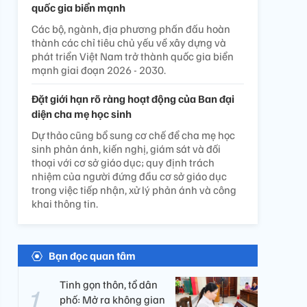
quốc gia biển mạnh
Các bộ, ngành, địa phương phấn đấu hoàn
thành các chỉ tiêu chủ yếu về xây dựng và
phát triển Việt Nam trở thành quốc gia biển
mạnh giai đoạn 2026 - 2030.
Đặt giới hạn rõ ràng hoạt động của Ban đại
diện cha mẹ học sinh
Dự thảo cũng bổ sung cơ chế để cha mẹ học
sinh phản ánh, kiến nghị, giám sát và đối
thoại với cơ sở giáo dục; quy định trách
nhiệm của người đứng đầu cơ sở giáo dục
trong việc tiếp nhận, xử lý phản ánh và công
khai thông tin.
Bạn đọc quan tâm
Tinh gọn thôn, tổ dân
phố: Mở ra không gian