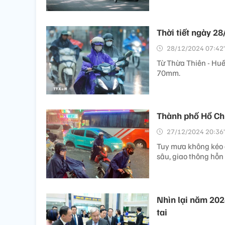
Thời tiết ngày 28
28/12/2024 07:42’
Từ Thừa Thiên - Huế
70mm.
Thành phố Hồ Chí
27/12/2024 20:36’
Tuy mưa không kéo 
sâu, giao thông hỗn
Nhìn lại năm 202
tai