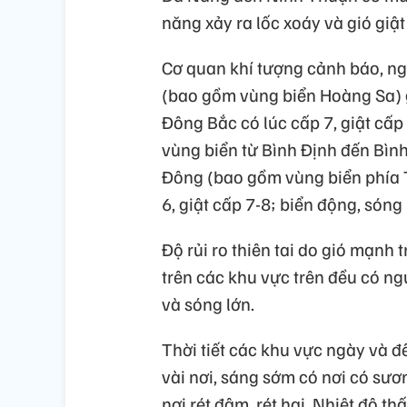
năng xảy ra lốc xoáy và gió giậ
Cơ quan khí tượng cảnh báo, n
(bao gồm vùng biển Hoàng Sa) 
Đông Bắc có lúc cấp 7, giật cấp
vùng biển từ Bình Định đến Bìn
Đông (bao gồm vùng biển phía 
6, giật cấp 7-8; biển động, sóng
Độ rủi ro thiên tai do gió mạnh
trên các khu vực trên đều có ng
và sóng lớn.
Thời tiết các khu vực ngày và 
vài nơi, sáng sớm có nơi có sươn
nơi rét đậm, rét hại. Nhiệt độ th