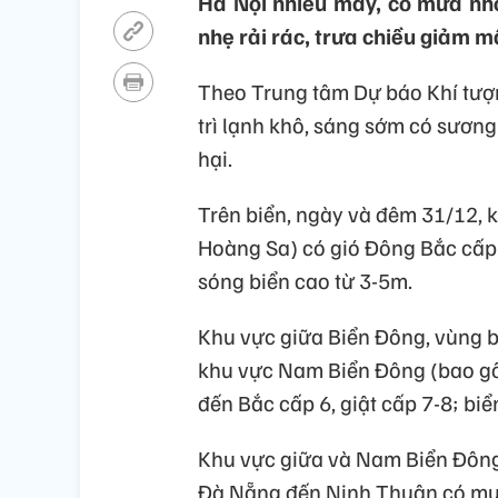
Hà Nội nhiều mây, có mưa nh
nhẹ rải rác, trưa chiều giảm m
Theo Trung tâm Dự báo Khí tượ
trì lạnh khô, sáng sớm có sương
hại.
Trên biển, ngày và đêm 31/12,
Hoàng Sa) có gió Đông Bắc cấp 6
sóng biển cao từ 3-5m.
Khu vực giữa Biển Đông, vùng 
khu vực Nam Biển Đông (bao gồ
đến Bắc cấp 6, giật cấp 7-8; biể
Khu vực giữa và Nam Biển Đông
Đà Nẵng đến Ninh Thuận có mưa