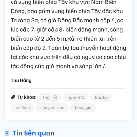
và vùng biển phía Tây khu vực Nam Biển
Đông, bao gồm vùng biển phía Tây đặc khu
Trường Sa, có gió Đông Bắc mạnh cấp 6, có
lúc cấp 7, giật cấp 8; biển động mạnh, sóng
biển cao từ 2 đến 5 m.Rủi ro thiên tai trên
biển cấp độ 2. Toàn bộ tàu thuyền hoạt động
tại các khu vực trên đều có nguy cơ cao chịu
tác động của gió mạnh và sóng lớn./.
Thu Hằng
Từ khóa:
Thời tiết
ngày 4/1
Bắc Bộ
rét đậm
vùng núi cao
băng giá
Tin liên quan