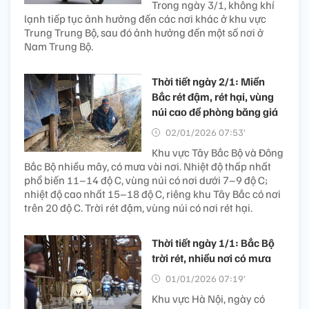
Trong ngày 3/1, không khí
lạnh tiếp tục ảnh hưởng đến các nơi khác ở khu vực
Trung Trung Bộ, sau đó ảnh hưởng đến một số nơi ở
Nam Trung Bộ.
Thời tiết ngày 2/1: Miền
Bắc rét đậm, rét hại, vùng
núi cao đề phòng băng giá
02/01/2026 07:53’
Khu vực Tây Bắc Bộ và Đông
Bắc Bộ nhiều mây, có mưa vài nơi. Nhiệt độ thấp nhất
phổ biến 11–14 độ C, vùng núi có nơi dưới 7–9 độ C;
nhiệt độ cao nhất 15–18 độ C, riêng khu Tây Bắc có nơi
trên 20 độ C. Trời rét đậm, vùng núi có nơi rét hại.
Thời tiết ngày 1/1: Bắc Bộ
trời rét, nhiều nơi có mưa
01/01/2026 07:19’
Khu vực Hà Nội, ngày có