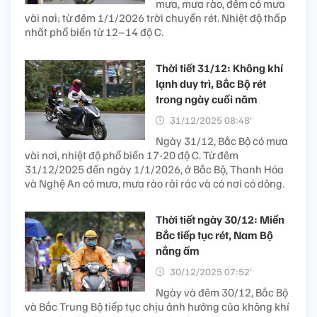
mưa, mưa rào, đêm có mưa
vài nơi; từ đêm 1/1/2026 trời chuyển rét. Nhiệt độ thấp
nhất phổ biến từ 12–14 độ C.
Thời tiết 31/12: Không khí
lạnh duy trì, Bắc Bộ rét
trong ngày cuối năm
31/12/2025 08:48’
Ngày 31/12, Bắc Bộ có mưa
vài nơi, nhiệt độ phổ biến 17-20 độ C. Từ đêm
31/12/2025 đến ngày 1/1/2026, ở Bắc Bộ, Thanh Hóa
và Nghệ An có mưa, mưa rào rải rác và có nơi có dông.
Thời tiết ngày 30/12: Miền
Bắc tiếp tục rét, Nam Bộ
nắng ấm
30/12/2025 07:52’
Ngày và đêm 30/12, Bắc Bộ
và Bắc Trung Bộ tiếp tục chịu ảnh hưởng của không khí