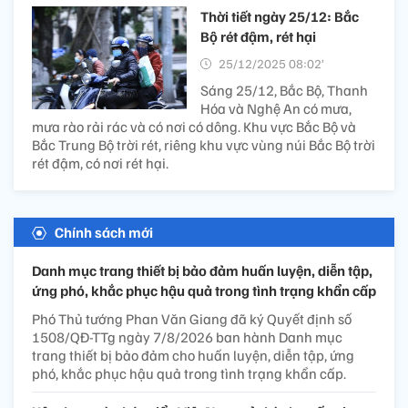
Thời tiết ngày 25/12: Bắc
Bộ rét đậm, rét hại
25/12/2025 08:02’
Sáng 25/12, Bắc Bộ, Thanh
Hóa và Nghệ An có mưa,
mưa rào rải rác và có nơi có dông. Khu vực Bắc Bộ và
Bắc Trung Bộ trời rét, riêng khu vực vùng núi Bắc Bộ trời
rét đậm, có nơi rét hại.
Chính sách mới
Danh mục trang thiết bị bảo đảm huấn luyện, diễn tập,
ứng phó, khắc phục hậu quả trong tình trạng khẩn cấp
Phó Thủ tướng Phan Văn Giang đã ký Quyết định số
1508/QĐ-TTg ngày 7/8/2026 ban hành Danh mục
trang thiết bị bảo đảm cho huấn luyện, diễn tập, ứng
phó, khắc phục hậu quả trong tình trạng khẩn cấp.