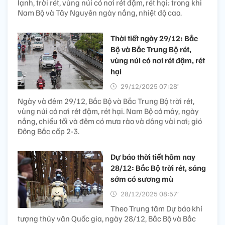
lạnh, trời rét, vùng núi có nơi rét đậm, rét hại; trong khi
Nam Bộ và Tây Nguyên ngày nắng, nhiệt độ cao.
Thời tiết ngày 29/12: Bắc
Bộ và Bắc Trung Bộ rét,
vùng núi có nơi rét đậm, rét
hại
29/12/2025 07:28’
Ngày và đêm 29/12, Bắc Bộ và Bắc Trung Bộ trời rét,
vùng núi có nơi rét đậm, rét hại. Nam Bộ có mây, ngày
nắng, chiều tối và đêm có mưa rào và dông vài nơi; gió
Đông Bắc cấp 2-3.
Dự báo thời tiết hôm nay
28/12: Bắc Bộ trời rét, sáng
sớm có sương mù
28/12/2025 08:57’
Theo Trung tâm Dự báo khí
tượng thủy văn Quốc gia, ngày 28/12, Bắc Bộ và Bắc