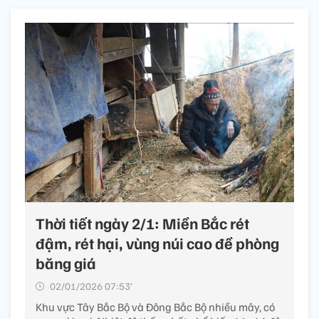
Thời tiết ngày 2/1: Miền Bắc rét
đậm, rét hại, vùng núi cao đề phòng
băng giá
02/01/2026 07:53’
Khu vực Tây Bắc Bộ và Đông Bắc Bộ nhiều mây, có