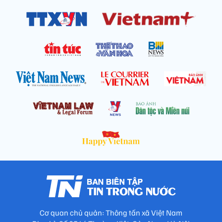
Cơ quan chủ quản: Thông tấn xã Việt Nam