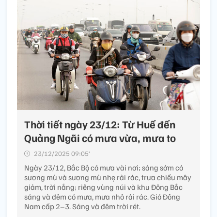
Thời tiết ngày 23/12: Từ Huế đến
Quảng Ngãi có mưa vừa, mưa to
23/12/2025 09:05’
Ngày 23/12, Bắc Bộ có mưa vài nơi; sáng sớm có
sương mù và sương mù nhẹ rải rác, trưa chiều mây
giảm, trời nắng; riêng vùng núi và khu Đông Bắc
sáng và đêm có mưa, mưa nhỏ rải rác. Gió Đông
Nam cấp 2–3. Sáng và đêm trời rét.