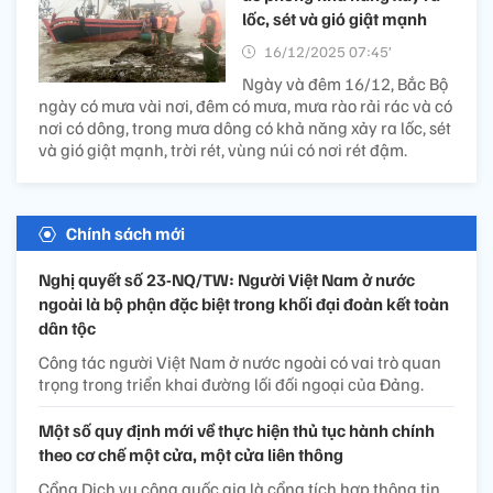
lốc, sét và gió giật mạnh
16/12/2025 07:45’
Ngày và đêm 16/12, Bắc Bộ
ngày có mưa vài nơi, đêm có mưa, mưa rào rải rác và có
nơi có dông, trong mưa dông có khả năng xảy ra lốc, sét
và gió giật mạnh, trời rét, vùng núi có nơi rét đậm.
Chính sách mới
Nghị quyết số 23-NQ/TW: Người Việt Nam ở nước
ngoài là bộ phận đặc biệt trong khối đại đoàn kết toàn
dân tộc
Công tác người Việt Nam ở nước ngoài có vai trò quan
trọng trong triển khai đường lối đối ngoại của Đảng.
Một số quy định mới về thực hiện thủ tục hành chính
theo cơ chế một cửa, một cửa liên thông
Cổng Dịch vụ công quốc gia là cổng tích hợp thông tin