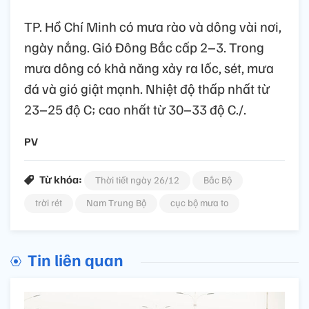
TP. Hồ Chí Minh có mưa rào và dông vài nơi,
ngày nắng. Gió Đông Bắc cấp 2–3. Trong
mưa dông có khả năng xảy ra lốc, sét, mưa
đá và gió giật mạnh. Nhiệt độ thấp nhất từ
23–25 độ C; cao nhất từ 30–33 độ C./.
PV
Từ khóa:
Thời tiết ngày 26/12
Bắc Bộ
trời rét
Nam Trung Bộ
cục bộ mưa to
Tin liên quan