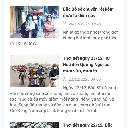
Bắc Bộ sẽ chuyển rét kèm
mưa từ đêm nay
24/12/2025 07:45’
Nhiệt độ thấp nhất trong đợt
không khí lạnh này phổ biến
từ 13-15 độ C.
Thời tiết ngày 23/12: Từ
Huế đến Quảng Ngãi có
mưa vừa, mưa to
23/12/2025 09:05’
Ngày 23/12, Bắc Bộ có mưa
vài nơi; sáng sớm có sương mù và sương mù nhẹ rải
rác, trưa chiều mây giảm, trời nắng; riêng vùng núi và
khu Đông Bắc sáng và đêm có mưa, mưa nhỏ rải rác.
Gió Đông Nam cấp 2–3. Sáng và đêm trời rét.
Thời tiết ngày 22/12: Bắc