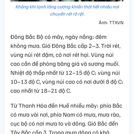
Không khí lạnh tăng cường khiến thời tiết nhiều nơi
chuyển rét rõ rệt.
Ảnh: TTXVN
Đông Bắc Bộ có mây, ngày nắng; đêm
không mưa. Gió Đông Bắc cấp 2–3. Trời rét,
vùng núi rét đậm, có nơi rét hại. Vùng núi
cao cần đề phòng băng giá và sương muối.
Nhiệt độ thấp nhất từ 12–15 độ C; vùng núi
10–13 độ C, vùng núi cao có nơi dưới 8 độ C;
cao nhất từ 18–21 độ C.
Từ Thanh Hóa đến Huế nhiều mây; phía Bắc
có mưa vài nơi, phía Nam có mưa, mưa rào,
cục bộ có nơi mưa to và dông. Gió Bắc đến
Tây Bắc cấp 3. Trong mưa dông có khả