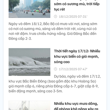
sớm có sương mù, trời tiếp
tục rét
18/12/2025 07:31’
Ngày và đêm 18/12, Bắc Bộ có mưa vài nơi, sáng sớm
có nơi có sương mù, sáng và đêm trời rét, vùng núi có
nơi rét đậm. trưa chiều hửng nắng. Gió Đông Bắc đến
Đông cấp 2-3.
Thời tiết ngày 17/12: Nhiều
khu vực biển có gió mạnh,
sóng cao
17/12/2025 07:47’
Dự báo, ngày và đêm 17/12,
khu vực Bắc Biển Đông (bao gồm đặc khu Hoàng Sa)
gió mạnh cấp 6, riêng phía Đông cấp 6-7, giật cấp 8-9,
biển động mạnh, sóng cao 3-5m.
Nhiều khu vực mưa dông,
đề phòng khả năng xảy ra