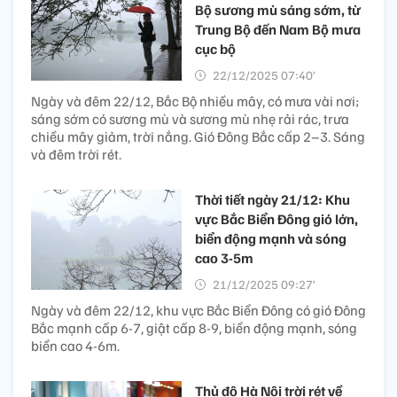
Bộ sương mù sáng sớm, từ
Trung Bộ đến Nam Bộ mưa
cục bộ
22/12/2025 07:40’
Ngày và đêm 22/12, Bắc Bộ nhiều mây, có mưa vài nơi;
sáng sớm có sương mù và sương mù nhẹ rải rác, trưa
chiều mây giảm, trời nắng. Gió Đông Bắc cấp 2–3. Sáng
và đêm trời rét.
Thời tiết ngày 21/12: Khu
vực Bắc Biển Đông gió lớn,
biển động mạnh và sóng
cao 3-5m
21/12/2025 09:27’
Ngày và đêm 22/12, khu vực Bắc Biển Đông có gió Đông
Bắc mạnh cấp 6-7, giật cấp 8-9, biển động mạnh, sóng
biển cao 4-6m.
Thủ đô Hà Nội trời rét về