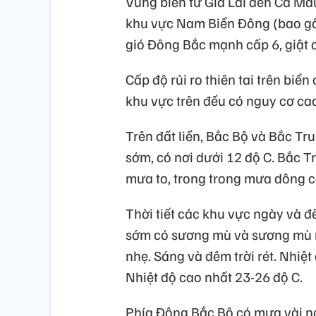
Vùng biển từ Gia Lai đến Cà Ma
khu vực Nam Biển Đông (bao gồ
gió Đông Bắc mạnh cấp 6, giật 
Cấp độ rủi ro thiên tai trên biể
khu vực trên đều có nguy cơ ca
Trên đất liền, Bắc Bộ và Bắc Trun
sớm, có nơi dưới 12 độ C. Bắc 
mưa to, trong trong mưa dông có
Thời tiết các khu vực ngày và 
sớm có sương mù và sương mù n
nhẹ. Sáng và đêm trời rét. Nhiệt
Nhiệt độ cao nhất 23-26 độ C.
Phía Đông Bắc Bộ có mưa vài n