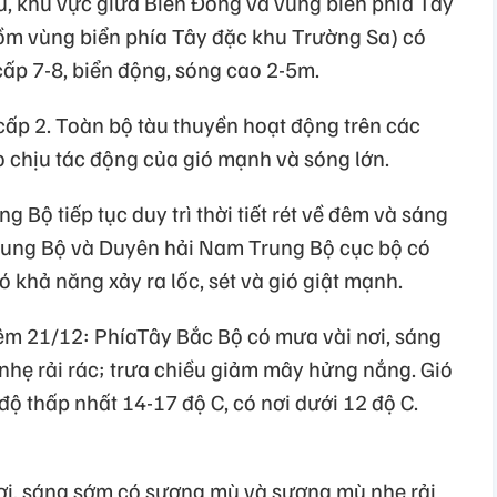
u, khu vực giữa Biển Đông và vùng biển phía Tây
m vùng biển phía Tây đặc khu Trường Sa) có
cấp 7-8, biển động, sóng cao 2-5m.
n cấp 2. Toàn bộ tàu thuyền hoạt động trên các
o chịu tác động của gió mạnh và sóng lớn.
g Bộ tiếp tục duy trì thời tiết rét về đêm và sáng
Trung Bộ và Duyên hải Nam Trung Bộ cục bộ có
 khả năng xảy ra lốc, sét và gió giật mạnh.
đêm 21/12: PhíaTây Bắc Bộ có mưa vài nơi, sáng
hẹ rải rác; trưa chiều giảm mây hửng nắng. Gió
 độ thấp nhất 14-17 độ C, có nơi dưới 12 độ C.
ơi, sáng sớm có sương mù và sương mù nhẹ rải