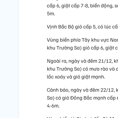
cấp 6, giật cấp 7-8, biển động,
5m.
Vịnh Bắc Bộ gió cấp 5, có lúc cấ
Vùng biển phía Tây khu vực Na
khu Trường Sa) gió cấp 6, giật 
Ngoài ra, ngày và đêm 21/12, 
khu Trường Sa) có mưa rào và d
lốc xoáy và gió giật mạnh.
Cảnh báo, ngày và đêm 22/12, 
Sa) có gió Đông Bắc mạnh cấp 6
4-6m.