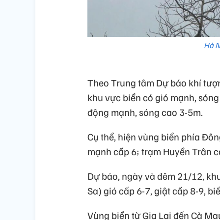
Hà N
Theo Trung tâm Dự báo khí tượn
khu vực biển có gió mạnh, sóng 
động mạnh, sóng cao 3-5m.
Cụ thể, hiện vùng biển phía Đô
mạnh cấp 6; trạm Huyền Trân có
Dự báo, ngày và đêm 21/12, kh
Sa) gió cấp 6-7, giật cấp 8-9, 
Vùng biển từ Gia Lai đến Cà Ma