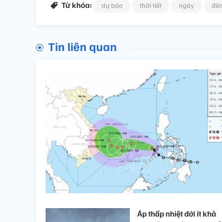
Từ khóa:
dự báo
thời tiết
ngày
đê
Tin liên quan
Áp thấp nhiệt đới ít khả