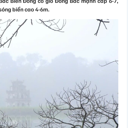
Bắc Biển Đông có gió Đông Bắc mạnh cấp 6-7,
 sóng biển cao 4-6m.