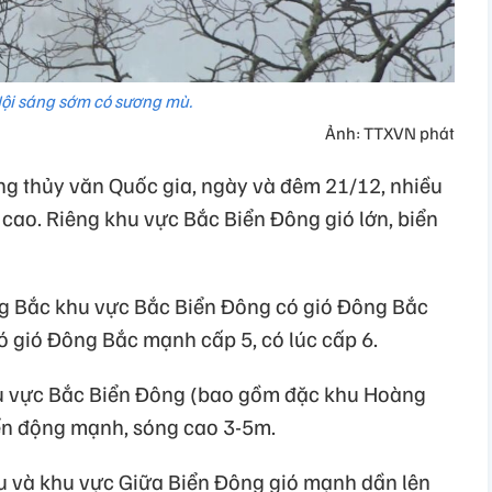
ội sáng sớm có sương mù.
Ảnh: TTXVN phát
g thủy văn Quốc gia, ngày và đêm 21/12, nhiều
cao. Riêng khu vực Bắc Biển Đông gió lớn, biển
ng Bắc khu vực Bắc Biển Đông có gió Đông Bắc
 gió Đông Bắc mạnh cấp 5, có lúc cấp 6.
u vực Bắc Biển Đông (bao gồm đặc khu Hoàng
biển động mạnh, sóng cao 3-5m.
u và khu vực Giữa Biển Đông gió mạnh dần lên